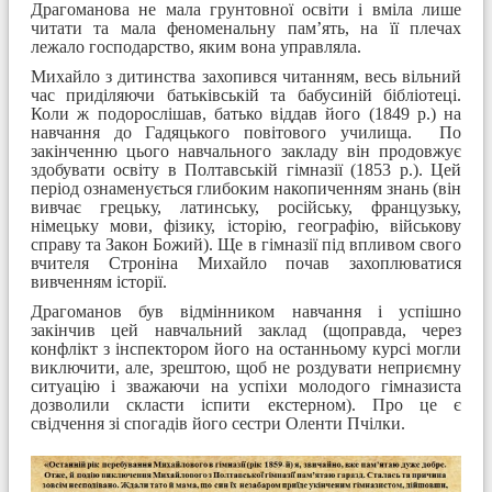
Драгоманова не мала грунтовної освіти і вміла лише
читати та мала феноменальну пам’ять, на її плечах
лежало господарство, яким вона управляла.
Михайло з дитинства захопився читанням, весь вільний
час приділяючи батьківській та бабусиній бібліотеці.
Коли ж подорослішав, батько віддав його (1849 р.) на
навчання до Гадяцького повітового училища. По
закінченню цього навчального закладу він продовжує
здобувати освіту в Полтавській гімназії (1853 р.). Цей
період ознаменується глибоким накопиченням знань (він
вивчає грецьку, латинську, російську, французьку,
німецьку мови, фізику, історію, географію, військову
справу та Закон Божий). Ще в гімназії під впливом свого
вчителя Строніна Михайло почав захоплюватися
вивченням історії.
Драгоманов був відмінником навчання і успішно
закінчив цей навчальний заклад (щоправда, через
конфлікт з інспектором його на останньому курсі могли
виключити, але, зрештою, щоб не роздувати неприємну
ситуацію і зважаючи на успіхи молодого гімназиста
дозволили скласти іспити екстерном). Про це є
свідчення зі спогадів його сестри Оленти Пчілки.