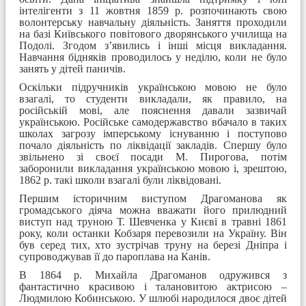
інтелігенти з 11 жовтня 1859 р. розпочинають свою
волонтерську навчальну діяльність. Заняття проходили
на базі Київського повітового дворянського училища на
Подолі. Згодом з’явились і інші місця викладання.
Навчання бідняків проводилось у неділю, коли не було
занять у дітей паничів.
Оскільки
підручників українською мовою не було
взагалі, то с
туденти викладали, як правило, на
російській мові, але пояснення давали зазвичай
українською. Російське самодержавство вбачало в таких
школах загрозу імперському існуванню і поступово
почало діяльність по ліквідації закладів. Спершу було
звільнено зі своєї посади М. Пирогова, потім
заборонили викладання українською мовою і, зрештою,
1862 р. такі школи взагалі були ліквідовані.
Першим історичним виступом Драгоманова як
громадського діяча можна вважати його прилюдний
виступ над труною Т. Шевченка у Києві в травні 1861
року, коли останки Кобзаря перевозили на Україну. Він
був серед тих, хто зустрічав труну на березі Дніпра і
супроводжував її до пароплава на Канів.
В 1864 р. Михайла Драгоманов одружився з
фантастично красивою і талановитою актрисою –
Людмилою Кобинською. У шлюбі народилося двоє дітей