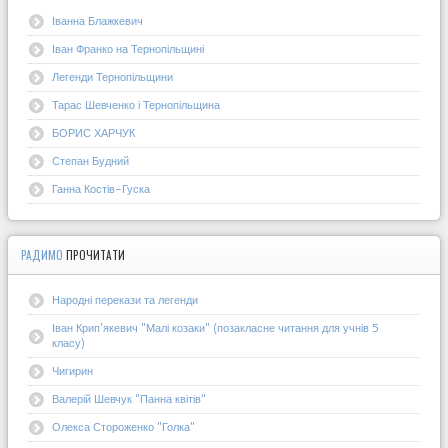
Іванна Блажкевич
Іван Франко на Тернопільщині
Легенди Тернопільщини
Тарас Шевченко і Тернопільщина
БОРИС ХАРЧУК
Степан Будний
Ганна Костів-Гуска
РАДИМО
ПРОЧИТАТИ
Народні перекази та легенди
Іван Крип'якевич "Малі козаки" (позакласне читання для учнів 5
класу)
Чигирин
Валерій Шевчук "Панна квітів"
Олекса Стороженко "Голка"