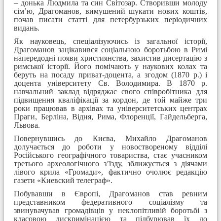
– донька Людмила та син Світозар. Створивши молоду
сім’ю, Драгоманов, вимушений шукати нових коштів,
почав писати статті для петербурзьких періодичних
видань.
Як науковець, спеціалізуючись із загальної історії,
Драгоманов зацікавився соціальною боротьбою в Римі
напередодні появи християнства, захистив дисертацію з
римської історії. Його помічають у наукових колах та
беруть на посаду приват-доцента, а згодом (1870 р.) і
доцента університету Св. Володимира. В 1870 р.
навчальний заклад відряджає свого співробітника для
підвищення кваліфікації за кордон, де той майже три
роки працював в архівах та університетських центрах
Праги, Берліна, Відня, Рима, Флоренції, Гайдельберга,
Львова.
Повернувшись до Києва, Михайло Драгоманов
долучається до роботи у новоствореному відділі
Російського географічного товариства, стає учасником
третього археологічного з’їзду, зближується з діячами
лівого крила «Громади», фактично очолює редакцію
газети «Киевский телеграф».
Побувавши в Європі, Драгоманов став ревним
представником федеративного соціалізму та
звинувачував громадівців у неклопітливій боротьбі з
класовою дискримінацією та підбурював їх до