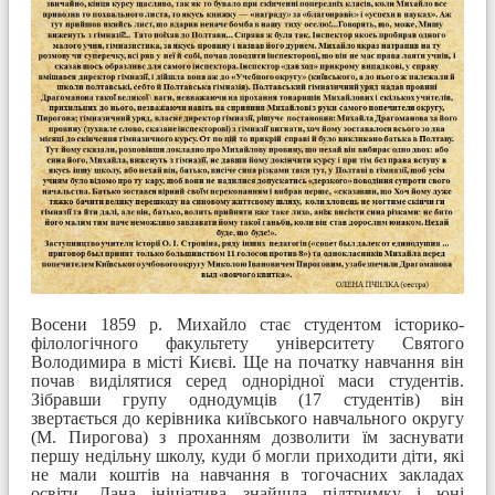
Восени 1859 р. Михайло стає студентом історико-
філологічного факультету університету Святого
Володимира в місті Києві. Ще на початку навчання він
почав виділятися серед однорідної маси студентів.
Зібравши групу однодумців (17 студентів) він
звертається до керівника київського навчального округу
(М. Пирогова) з проханням дозволити їм заснувати
першу недільну школу, куди б могли приходити діти, які
не мали коштів на навчання в тогочасних закладах
освіти. Дана ініціатива знайшла підтримку і юні