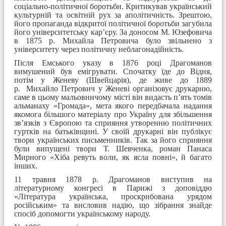
соціально-політичної боротьби. Критикував український
культурній та освітній рух за аполітичність. Зрештою,
його пропаганда відкритої політичної боротьби загубила
його університетську кар’єру. За доносом М. Юзефовича
в 1875 р. Михайла Петровича було звільнено з
університету через політичну неблагонадійність.
Після Емського указу в 1876 році Драгоманов
вимушений був емігрувати. Спочатку їде до Відня,
потім у Женеву (Швейцарія), де живе до 1889
р. Михайло Петрович у Женеві організовує друкарню,
саме в цьому мальовничому місті він видасть п’ять томів
альманаху «Громада», мета якого передбачала надання
якомога більшого матеріалу про Україну для збільшення
зв’язків з Європою та сприяння утворенню політичних
гуртків на батьківщині. У своїй друкарні він публікує
твори українських письменників. Так за його сприяння
були випущені твори Т. Шевченка, роман Панаса
Мирного «Хіба ревуть воли, як ясла повні», й багато
інших.
11 травня 1878 р. Драгоманов виступив на
літературному конгресі в Парижі з доповіддю
«Література українська, проскрибована урядом
російським» та висловив надію, що зібрання знайде
спосіб допомогти українському народу.