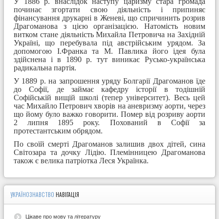
У 1886 р. внаслідок наступу царизму стара громада
починає згортати свою діяльність і припиняє
фінансування друкарні в Женеві, що спричинить розрив
Драгоманова з цією організацією. Натомість новим
витком стане діяльність Михайла Петровича на Західній
Україні, що перебувала під австрійським урядом. За
допомогою І.Франка та М. Павлика його ідея була
здійснена і в 1890 р. тут виникає Русько-українська
радикальна партія.
У 1889 р. на запрошення уряду Болгарії Драгоманов їде
до Софії, де займає кафедру історії в тодішній
Софійській вищій школі (тепер університет). Весь цей
час Михайло Петрович хворів на аневризму аорти, через
що йому було важко говорити. Помер від розриву аорти
2 липня 1895 року. Похований в Софії за
протестантським обрядом.
По своїй смерті Драгоманов залишив двох дітей, сина
Світозара та дочку Лідію. Племінницею Драгоманова
також є велика патріотка Леся Українка.
УКРАЇНОЗНАВСТВО
НАВІГАЦІЯ
Цікаве про мову та літературу