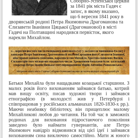
Соборно-Успенської церкви
за 1841 рік міста Гадяч є
запис, в якому вказано,
що 6 вересня 1841 року в
дворянській родині Петра Якимовича Драгоманова та
Єлизавети Іванівни Цяцької (Драгоманової) в місті
Гадячі на Полтавщині народився первісток, якого
нарекли Михайлом.
Батьки Михайла були нащадками козацької старшини. З
малих років його вихованням займався батько, котрий
мав вищу освіту, писав художні твори і займався
етнографією (
в молодості жив у Петербурзі і
співпрацював у російських альманахах 1820-1830-х рр.)
.
Маючи неабияку бібліотеку, він прищеплює малому
Михайликові любов до читання. На той час в заможніх
родинах для виховання підростаючого покоління
заведено було наймати гувернантів, але Петро
Якимович навідріз відмовився від цієї ідеї і займався
вихованням сина виключно самостійно. Мати ж юного