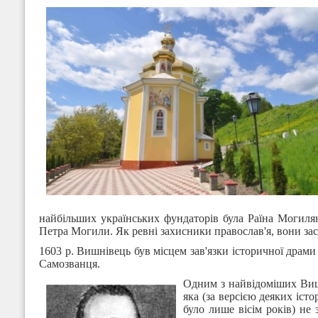
найбільших українських фундаторів була Раїна Могиля
Петра Могили. Як ревні захисники православ'я, вони з
1603 р. Вишнівець був місцем зав'язки історичної драм
Самозванця.
Одним з найвідоміших Виш
яка (за версією деяких іст
було лише вісім років) не 