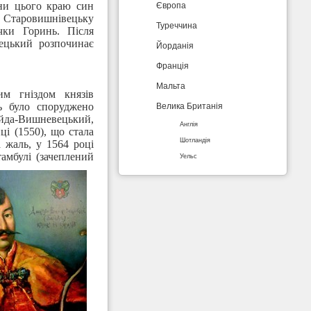
Європа
они цього краю син
 Старовишнівецьку
Туреччина
чки Горинь. Після
ецький розпочинає
Йорданія
Франція
Мальта
им гніздом князів
Велика Британія
ь було споруджено
йда-Вишневецький,
Англія
і (1550), що стала
Шотландія
 жаль, у 1564 році
амбулі (зачеплений
Уельс