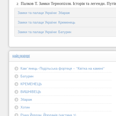
Палков Т. Замки Тернопілля. Історія та легенди. Путів
Замки та палаци України: Збараж
Замки та палаци України: Кременець
Замки та палаци України: Батурин
НАЙЦІКАВІШЕ
Кам`янець-Подільська фортеця - "Квітка на камені"
Батурин
КРЕМЕНЕЦЬ
ВИШНІВЕЦЬ
Збараж
Хотин
Річка Йордан. Йорданія (частина 3)