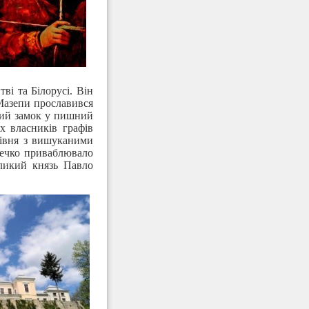
ві та Білорусі. Він
Мазепи прославився
кий замок у пишний
х власників графів
рівня з вишуканими
течко приваблювало
еликий князь Павло