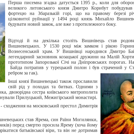
Перша писемна згадка датується 1395 р., коли для обор
великого литовського князя Дмитро Корибут побудував
фортецю на Збаразькій горі, що на правому березі рі
цілковитої руйнації у 1494 році князь Михайло Вишнев
будувати новий замок, але вже з протилежного боку.
Відтоді й на декілька століть Вишнівець став родов
Вишневецьких. У 1530 році між замком і рікою Горин
Вознесенський храм. У Вишнівці народився Дмитро Ба
легендарний засновник козацької дружини на Малій Хортиц
прототипом Запорозької Січі на Дніпровських порогах. На
Байда потрапив у турецький полон і був страчений у Ст
ребром за гак).
Інші князі Вишневецькі також прославили
свій рід у походах та битвах. Одними з
нка, двоюрідна сестра київського митрополита
аснували Прилуцький, Межигірський монастирі.
и - сходження на московський престол Димитрія
невецьких став Ярема, син Раїни Могилянки,
ориків) перед смертю просила Ярему (хоча йому
зрікатися батьківської віри, та він не дотримав