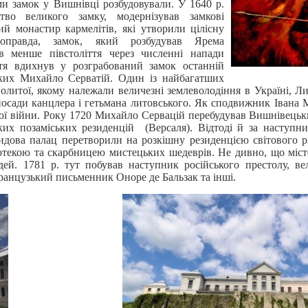
и замок у Вишнівці розбудовували. У 1640 р.
тво великого замку, модернізував замкові
ий монастир кармелітів, які утворили цілісну
оправда, замок, який розбудував Ярема
в менше півстоліття через численні напади
ття вдихнув у розграбований замок останній
их Михайло Серватій. Один із найбагатших
литої, якому належали величезні землеволодіння в Україні, Лит
осади канцлера і гетьмана литовського. Як сподвижник Івана 
ької війни. Року 1720 Михайло Сервацій перебудував Вишнівець
ких позаміських резиденцій (Версаля). Відтоді й за наступни
идова палац перетворили на розкішну резиденцією світового 
іотекою та скарбницею мистецьких шедеврів. Не дивно, що міс
ей. 1781 р. тут побував наступник російського престолу, в
ранцузький письменник Оноре де Бальзак та інші.