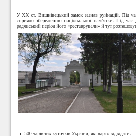
У XX ст. Вишнівецький замок зазнав руйнацій. Під ча
сприяло збереженню національної пам’ятки. Під час Д
радянський період його «реставрували» й тут розташовув
500 чарівних куточків України, які варто відвідати.