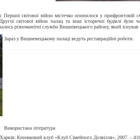
с Першої світової війни містечко опинилося у прифронтовій см
ругої світової війни палац та інші історичні будівлі були ч
ались різноманітні служби Вишнівецького району, який існував 
Зараз у Вишневецькому палаці ведуть реставраційні роботи.
Використана література
 – Харків: Книжковий клуб «Клуб Сімейного Дозвілля», 2007. – 416