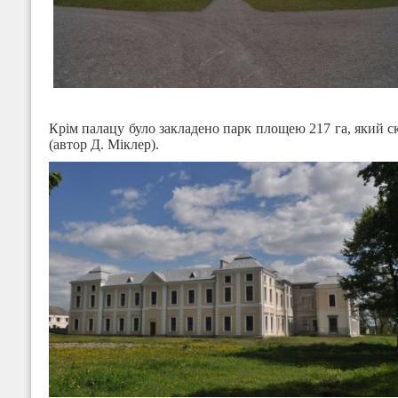
Крім палацу було закладено парк площею 217 га, який скл
(автор Д. Міклер).