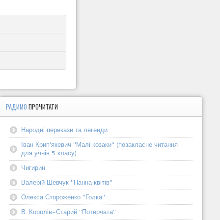
РАДИМО
ПРОЧИТАТИ
Народні перекази та легенди
Іван Крип'якевич "Малі козаки" (позакласне читання
для учнів 5 класу)
Чигирин
Валерій Шевчук "Панна квітів"
Олекса Стороженко "Голка"
В. Королів-Старий "Потерчата"