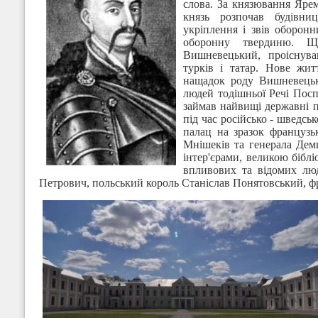
слова. За князювання Ярем
князь розпочав будівниц
укріплення і звів оборонн
оборонну твердиню. Щ
Вишневецький, проіснува
турків і татар. Нове жи
нащадок роду Вишневецьк
людей тодішньої Речі Поспо
займав найвищі державні п
під час російсько - шведс
палац на зразок французь
Мнішеків та генерала Дем
інтер'єрами, великою бібл
впливових та відомих люд
Петрович, польський король Станіслав Понятовський, ф