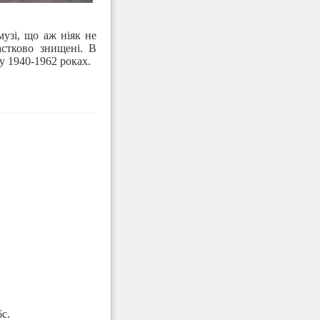
узі, що аж ніяк не
астково знищені. В
у 1940-1962 роках.
с.