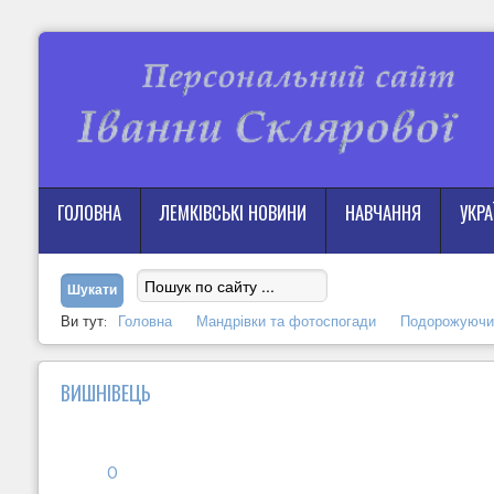
ГОЛОВНА
ЛЕМКІВСЬКІ НОВИНИ
НАВЧАННЯ
УКР
Ви тут:
Головна
Мандрівки та фотоспогади
Подорожуючи
ВИШНІВЕЦЬ
0