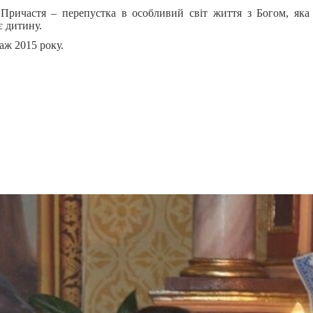
Прич
астя
– перепустка в особливий світ життя з Богом, яка 
 дитину.
аж 2015 року.