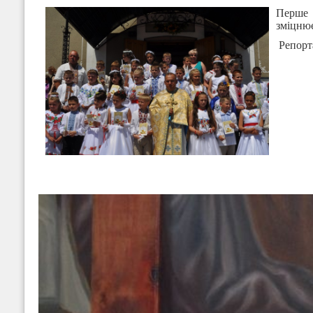
Перше
зміцнює
Репорт