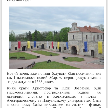
Новий замок вже почали будувати біля поселення, яке
так і називалося новий Збараж, перша документальна
згадка датується 1583 роком.
Князі брати Христофор та Юрій Збаразькі. були
високоосвіченими, прогресивними людьми, які
навчалися спочатку в Краківському, а потім -
Амстердамському та Падуанському університетах. Саме
в останньому їхнім викладачем математики, фізики,