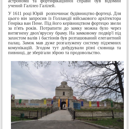
астрономії та фортифікаційної справи був відомий
учений Галілео Галілей.
У 1611 році Юрій розпочинає будівництво фортеці. Для
цього він запросив із Голландії військового архітектора
Генріка ван Пене. Під його керівництвом фортецю звели
за п'ять років. Потрапити до замку можна було через
витягнену двох'ярусну браму. На замковому подвір'ї під
захистом валів і бастіонів був розташований елегантний
палац. Замок мав дуже розгалужену систему підземних
комунікацій. Згодом тут добудували різні сховища та
пивниці, де зберігали зброю та продовольство.