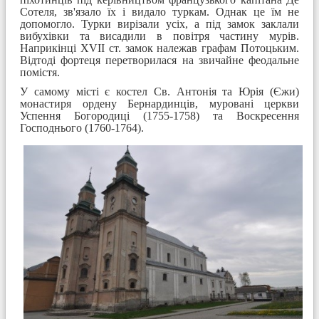
Сотеля, зв'язало їх і видало туркам. Однак це їм не
допомогло. Турки вирізали усіх, а під замок заклали
вибухівки та висадили в повітря частину мурів.
Наприкінці XVII ст. замок належав графам Потоцьким.
Відтоді фортеця перетворилася на звичайне феодальне
помістя.
У самому місті є костел Св. Антонія та Юрія (Єжи)
монастиря ордену Бернардинців, муровані церкви
Успення Богородиці (1755-1758) та Воскресення
Господнього (1760-1764).