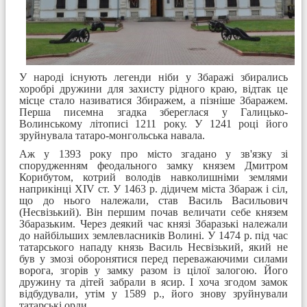
У народі існують легенди ніби у Збаражі збирались
хоробрі дружини для захисту рідного краю, відтак це
місце стало називатися Збиражем, а пізніше Збаражем.
Перша писемна згадка збереглася у Галицько-
Волинському літописі 1211 року. У 1241 році його
зруйнувала татаро-монгольська навала.
Аж у 1393 року про місто згадано у зв'язку зі
спорудженням феодального замку князем Дмитром
Корибутом, котрий володів навколишніми землями
наприкінці XIV ст. У 1463 р. дідичем міста Збараж і сіл,
що до нього належали, став Василь Васильович
(Несвізький). Він першим почав величати себе князем
Збаразьким. Через деякий час князі Збаразькі належали
до найбільших землевласників Волині. У 1474 р. під час
татарського нападу князь Василь Несвізький, який не
був у змозі оборонятися перед переважаючими силами
ворога, згорів у замку разом із цілої залогою. Його
дружину та дітей забрали в ясир. І хоча згодом замок
відбудували, утім у 1589 р., його знову зруйнували
татарські орди.