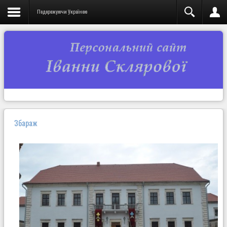
Подорожуючи Україною
Збараж