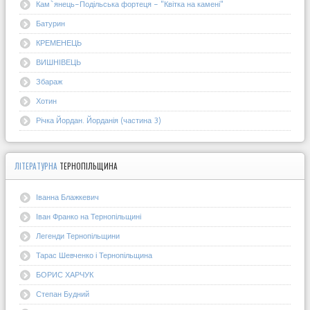
Кам`янець-Подільська фортеця - "Квітка на камені"
Батурин
КРЕМЕНЕЦЬ
ВИШНІВЕЦЬ
Збараж
Хотин
Річка Йордан. Йорданія (частина 3)
ЛІТЕРАТУРНА
ТЕРНОПІЛЬЩИНА
Іванна Блажкевич
Іван Франко на Тернопільщині
Легенди Тернопільщини
Тарас Шевченко і Тернопільщина
БОРИС ХАРЧУК
Степан Будний