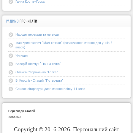
Ганна Костів-Гуска
РАДИМО
ПРОЧИТАТИ
Народні перекази та легенди
Іван Крип'якевич "Малі козаки" (позакласне читання для учнів 5
класу)
Чигирин
Валерій Шевчук "Панна квітів"
Олекса Стороженко "Голка"
В. Королів-Старий "Потерчата"
Список літератури для читання влітку 11 клас
Перегляди статей
8866803
Copyright © 2016-2026. Персональний сайт