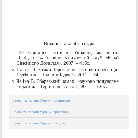
Використана література
500 чарівних куточків України, які варто
відвідати. – Харків: Книжковий клуб «Клуб
Сімейного Дозвілля», 2007. – 416с.
Палков Т. Замки Тернопілля. Історія та легенди.
Путівник. – Львів «Ладекс», 2011. – 64с.
Чайка В. Збаразький замок.: науково-популярне
видання. – Тернопіль: Астон , 2011. – 120с.
Замки та палаци України: Вишнівець
Замки та палаци України: Кременець
Замки та палаци України: Батурин