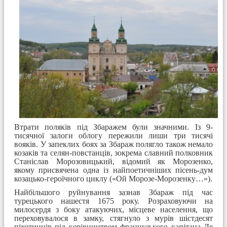
Втрати поляків під Збаражем були значними. Із 9-
тисячної залоги облогу пережили лиши три тисячі
вояків. У запеклих боях за Збараж полягло також немало
козаків та селян-повстанців, зокрема славний полковник
Станіслав Морозовицький, відомий як Морозенко,
якому присвячена одна із найпоетичніших пісень-дум
козацько-героїчного циклу («Ой Морозе-Морозенку…»).
Найбільшого руйнування зазнав Збараж під час
турецького нашестя 1675 року. Розраховуючи на
милосердя з боку атакуючих, місцеве населення, що
переховувалося в замку, стягнуло з мурів шістдесят
піхотинців під керівництвом французького капітана Де