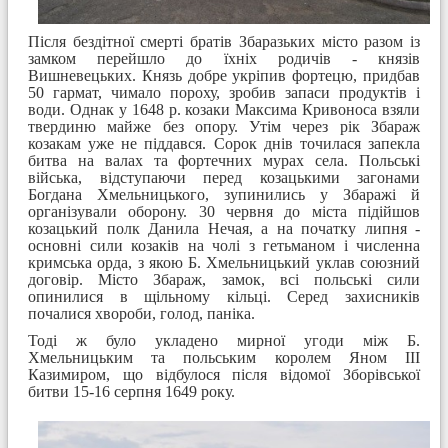
Після бездітної смерті братів Збаразьких місто разом із
замком перейшло до їхніх родичів - князів
Вишневецьких. Князь добре укріпив фортецю, придбав
50 гармат, чимало пороху, зробив запаси продуктів і
води. Однак у 1648 р. козаки Максима Кривоноса взяли
твердиню майже без опору. Утім через рік Збараж
козакам уже не піддався. Сорок днів точилася запекла
битва на валах та фортечних мурах села. Польські
війська, відступаючи перед козацькими загонами
Богдана Хмельницького, зупинились у Збаражі й
організували оборону. 30 червня до міста підійшов
козацький полк Данила Нечая, а на початку липня -
основні сили козаків на чолі з гетьманом і численна
кримська орда, з якою Б. Хмельницький уклав союзний
договір. Місто Збараж, замок, всі польські сили
опинилися в щільному кільці. Серед захисників
почалися хвороби, голод, паніка.
Тоді ж було укладено мирної угоди між Б.
Хмельницьким та польським королем Яном III
Казимиром, що відбулося після відомої Зборівської
битви 15-16 серпня 1649 року.