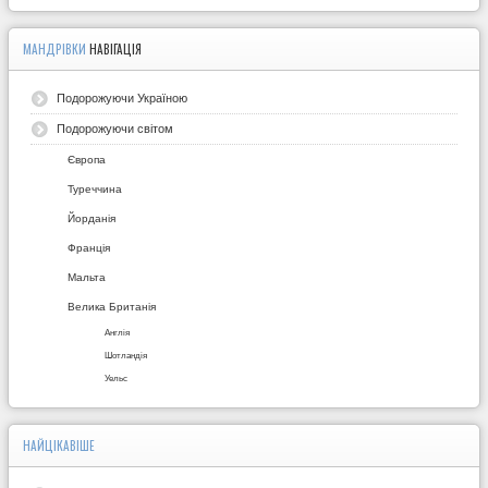
МАНДРІВКИ
НАВІГАЦІЯ
Подорожуючи Україною
Подорожуючи світом
Європа
Туреччина
Йорданія
Франція
Мальта
Велика Британія
Англія
Шотландія
Уельс
НАЙЦІКАВІШЕ