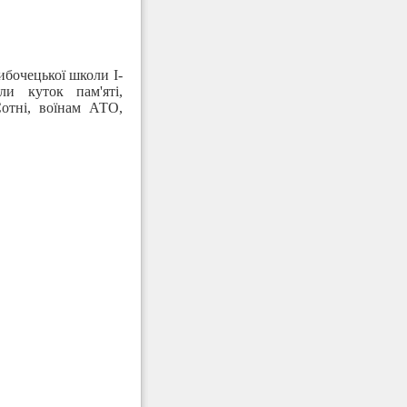
бочецької школи I-
ли куток пам'яті,
отні, воїнам АТО,