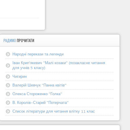
РАДИМО
ПРОЧИТАТИ
Народні перекази та легенди
Іван Крип'якевич "Малі козаки" (позакласне читання
для учнів 5 класу)
Чигирин
Валерій Шевчук "Панна квітів"
Олекса Стороженко "Голка"
В. Королів-Старий "Потерчата"
Список літератури для читання влітку 11 клас