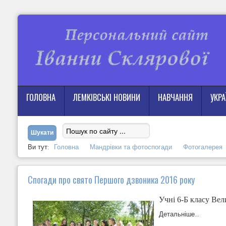
ГОЛОВНА
ЛЕМКІВСЬКІ НОВИНИ
НАВЧАННЯ
УКР
Ви тут:
Головна
Мандрівки та фотоспогади
Фотогалерея
Спогади про свято Першого дзвоника 2016 року
Учні 6-Б класу Вел
Детальніше...