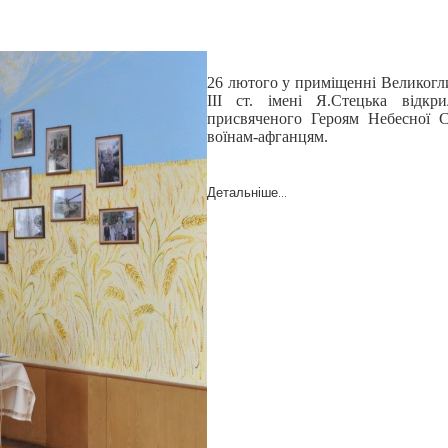
26 лютого у приміщенні Великогли
III ст. імені Я.Стецька відкри
присвяченого Героям Небесної С
воїнам-афганцям.
Детальніше...