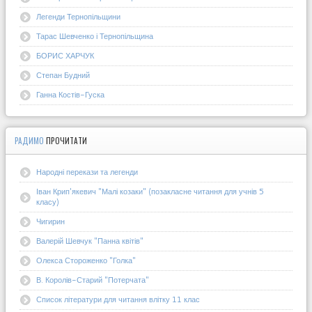
Легенди Тернопільщини
Тарас Шевченко і Тернопільщина
БОРИС ХАРЧУК
Степан Будний
Ганна Костів-Гуска
РАДИМО
ПРОЧИТАТИ
Народні перекази та легенди
Іван Крип'якевич "Малі козаки" (позакласне читання для учнів 5
класу)
Чигирин
Валерій Шевчук "Панна квітів"
Олекса Стороженко "Голка"
В. Королів-Старий "Потерчата"
Список літератури для читання влітку 11 клас