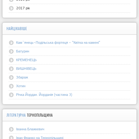
2017 рік
НАЙЦІКАВІШЕ
Кам`янець-Подільська фортеця - "Квітка на камені"
Батурин
КРЕМЕНЕЦЬ
ВИШНІВЕЦЬ
Збараж
Хотин
Річка Йордан. Йорданія (частина 3)
ЛІТЕРАТУРНА
ТЕРНОПІЛЬЩИНА
Іванна Блажкевич
Іван Франко на Тернопільщині