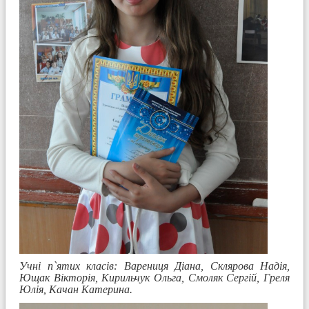
Учні п`ятих класів: Варениця Діана, Склярова Надія,
Ющак Вікторія, Кирильчук Ольга, Смоляк Сергій, Греля
Юлія, Качан Катерина.