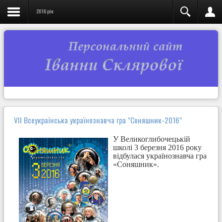
2016 рік
VII Всеукраїнська українознавча гра "Соняшник-2016"
У Великоглибочецькій
школі 3 березня 2016 року
відбулася українознавча гра
«Соняшник».