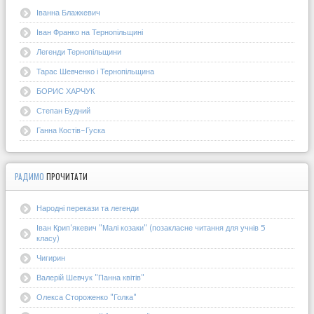
Іванна Блажкевич
Іван Франко на Тернопільщині
Легенди Тернопільщини
Тарас Шевченко і Тернопільщина
БОРИС ХАРЧУК
Степан Будний
Ганна Костів-Гуска
РАДИМО
ПРОЧИТАТИ
Народні перекази та легенди
Іван Крип'якевич "Малі козаки" (позакласне читання для учнів 5
класу)
Чигирин
Валерій Шевчук "Панна квітів"
Олекса Стороженко "Голка"