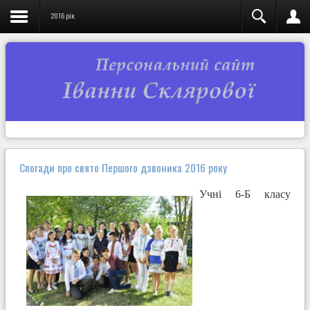
2016 рік
Спогади про свято Першого дзвоника 2016 року
Учні 6-Б класу