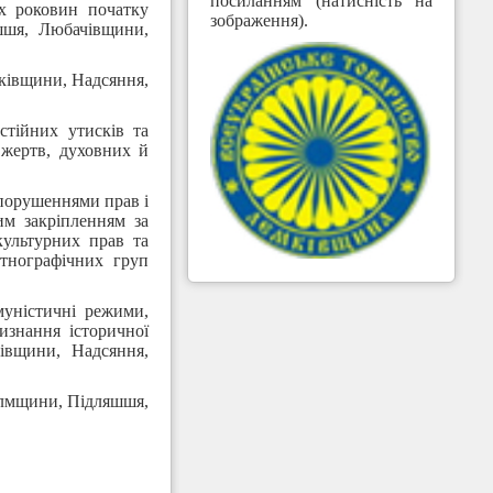
посиланням (натисність на
х роковин початку
зображення).
шшя, Любачівщини,
мківщини, Надсяння,
стійних утисків та
 жертв, духовних й
 порушеннями прав і
им закріпленням за
культурних прав та
етнографічних груп
муністичні режими,
изнання історичної
івщини, Надсяння,
Холмщини, Підляшшя,