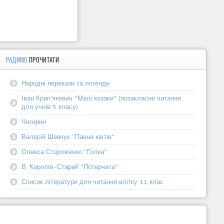
РАДИМО
ПРОЧИТАТИ
Народні перекази та легенди
Іван Крип'якевич "Малі козаки" (позакласне читання
для учнів 5 класу)
Чигирин
Валерій Шевчук "Панна квітів"
Олекса Стороженко "Голка"
В. Королів-Старий "Потерчата"
Список літератури для читання влітку 11 клас