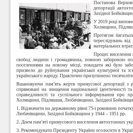
Постанова Верхов
депортації автох
Західної Бойківщин
У 2019 році виповн
Холмщини, Підляшш
Протягом багатьох
переслідувань від
матеріальних втра
Процес виселення 
свобод людини і громадянина, повною забороною пов
поселеннями на новому місці, покидати які було заб
призвело до руйнування української культурної та і
українського народу. Практично призупинено тисячолітнє
Вшановуючи пам’ять жертв примусової депортації з р
спрямовані на знищення національної ідентичності та
справедливості та суспільного інформування про п
Холмщини, Підляшшя, Любачівщини, Західної Бойківщини
1. Відзначити на державному рівні 75-і роковини почат
Любачівщини, Західної Бойківщини у 1944 – 1951 рр.
2. Днем пам’яті примусового виселення автохтонних укр
3. Рекомендувати Президенту України оголосити в Україн