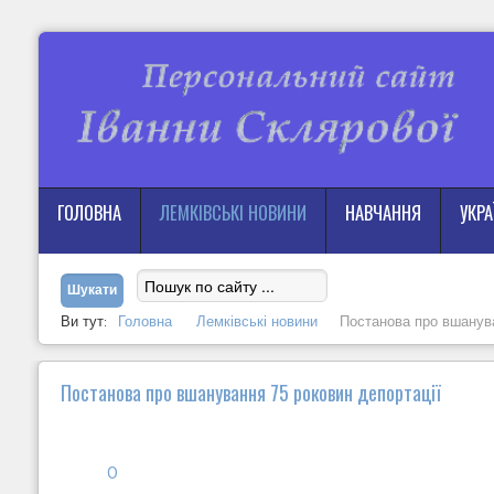
ГОЛОВНА
ЛЕМКІВСЬКІ НОВИНИ
НАВЧАННЯ
УКР
Ви тут:
Головна
Лемківські новини
Постанова про вшанува
Постанова про вшанування 75 роковин депортації
0