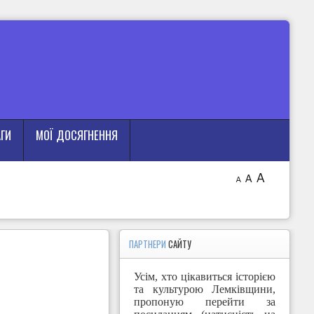
АГИ
МОЇ ДОСЯГНЕННЯ
A
A
A
ПАРТНЕРИ
САЙТУ
Усім, хто цікавиться історією
та культурою Лемківщини,
пропоную перейти за