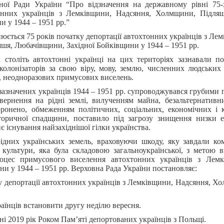
ної Ради України “Про відзначення на державному рівні 75-
тонних українців з Лемківщини, Надсяння, Холмщини, Підля
и у 1944 – 1951 рр.”
юється 75 років початку депортації автохтонних українців з Ле
я, Любачівщини, Західної Бойківщини у 1944 – 1951 рр.
 століть автохтонні українці на цих територіях зазнавали по
 колонізаторів за свою віру, мову, землю, численних людських
т, неодноразових примусових виселень.
зазначених українців 1944 – 1951 рр. супроводжувався грубими
ернення на рідні землі, вилученням майна, безальтернативн
оронено, обмеженням політичних, соціальних, економічних і 
сторичної спадщини, поставило під загрозу знищення низки 
 існування найзахіднішої гілки українства.
ідних українських земель, враховуючи шкоду, яку завдали ко
 культури, яка була складовою загальноукраїнської, з метою в
роцес примусового виселення автохтонних українців з Лемк
 у 1944 – 1951 рр. Верховна Рада України постановляє:
ку депортації автохтонних українців з Лемківщини, Надсяння, 
аїнців встановити другу неділю вересня.
і 2019 рік Роком Пам’яті депортованих українців з Польщі.