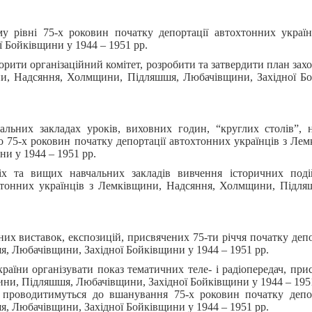
му рівні 75-х роковин початку депортації автохтонних украї
 Бойківщини у 1944 – 1951 рр.
орити організаційний комітет, розробити та затвердити план захо
ини, Надсяння, Холмщини, Підляшшя, Любачівщини, Західної Б
альних закладах уроків, виховних годин, “круглих столів”, 
о 75-х роковин початку депортації автохтонних українців з Ле
и у 1944 – 1951 рр.
іх та вищих навчальних закладів вивчення історичних поді
охтонних українців з Лемківщини, Надсяння, Холмщини, Підл
чних виставок, експозицій, присвячених 75-ти річчя початку деп
, Любачівщини, Західної Бойківщини у 1944 – 1951 рр.
раїни організувати показ тематичних теле- і радіопередач, пр
ни, Підляшшя, Любачівщини, Західної Бойківщини у 1944 – 1951
що проводитимуться до вшанування 75-х роковин початку депо
, Любачівщини, Західної Бойківщини у 1944 – 1951 рр.