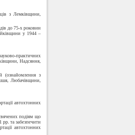
нців з Лемківщини,
дів до 75-х роковин
ойківщини у 1944 –
науково-практичних
мківщини, Надсяння,
й (ознайомлення з
яшшя, Любачівщини,
ортації автохтонних
исвячених подіям що
 рр. та забезпечити
ртації автохтонних