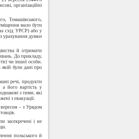
сові, організаційні
го, Томашівського,
реміщення мало бути
на схід УРСР) або у
ез урахування думки
дянства й отримати
вань. До прикладу,
тієї чи іншої особи.
 якій були дані про
ашні речі, продукти
 а його вартість у
днакові з тими, які
ені з евакуації.
 вересня – з Урядом
товців.
и засекречені і не
ди.
лення польського й