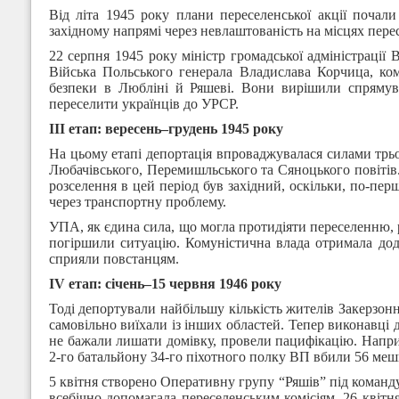
Від літа 1945 року плани переселенської акції почали
західному напрямі через невлаштованість на місцях пере
22 серпня 1945 року міністр громадської адміністраці
Війська Польського генерала Владислава Корчица, коман
безпеки в Любліні й Ряшеві. Вони вирішили спрямува
переселити українців до УРСР.
ІІІ
етап
:
вересень
–
грудень
1945
року
На цьому етапі депортація впроваджувалася силами трьох
Любачівського, Перемишльського та Сяноцького повітів.
розселення в цей період був західний, оскільки, по-пер
через транспортну проблему.
УПА, як єдина сила, що могла протидіяти переселенню, ро
погіршили ситуацію. Комуністична влада отримала дода
сприяли повстанцям.
І
V
етап
:
січень
–
15
червня
1946
року
Тоді депортували найбільшу кількість жителів Закерзонн
самовільно виїхали із інших областей. Тепер виконавці д
не бажали лишати домівку, провели пацифікацію. Наприк
2-го батальйону 34-го піхотного полку ВП вбили 56 меш
5 квітня створено Оперативну групу “Ряшів” під команду
всебічно допомагала переселенським комісіям. 26 кві