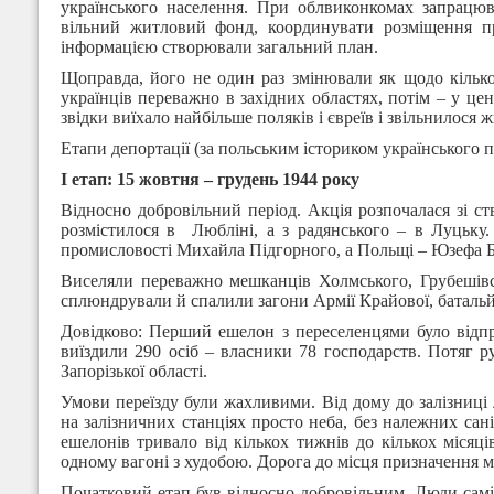
українського населення. При облвиконкомах запрацюва
вільний житловий фонд, координувати розміщення пр
інформацією створювали загальний план.
Щоправда, його не один раз змінювали як щодо кількос
українців переважно в західних областях, потім – у це
звідки виїхало найбільше поляків і євреїв і звільнилося ж
Етапи депортації (за польським істориком українського
І
етап
: 15
жовтня
–
грудень
1944
року
Відносно добровільний період. Акція розпочалася зі с
розмістилося в Любліні, а з радянського – в Луцьк
промисловості Михайла Підгорного, а Польщі – Юзефа Б
Виселяли переважно мешканців Холмського, Грубешівськ
сплюндрували й спалили загони Армії Крайової, батальйо
Довідково: Перший ешелон з переселенцями було відправ
виїздили 290 осіб – власники 78 господарств. Потяг 
Запорізької області.
Умови переїзду були жахливими. Від дому до залізниц
на залізничних станціях просто неба, без належних са
ешелонів тривало від кількох тижнів до кількох місяц
одному вагоні з худобою. Дорога до місця призначення м
Початковий етап був відносно добровільним. Люди самі