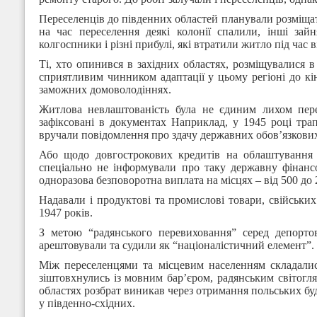
Переселенців до південних областей планували розміщат
на час переселення деякі колонії спалили, інші зай
колгоспники і різні прибулі, які втратили житло під ча
Ті, хто опинився в західних областях, розміщувалися 
сприятливим чинником адаптації у цьому регіоні до кі
заможних домоволодіннях.
Житлова невлаштованість була не єдиним лихом пере
зафіксовані в документах Наприклад, у 1945 році тра
вручали повідомлення про здачу державних обов’язкових
Або щодо довгострокових кредитів на облаштування і
спеціально не інформували про таку державну фінансо
одноразова безповоротна виплата на місцях – від 500 до 2
Надавали і продуктові та промислові товари, свійськи
1947 років.
З метою “радянського перевиховання” серед депорто
арештовували та судили як “націоналістичний елемент”.
Між переселенцями та місцевим населенням складалися
зіштовхнулись із мовним бар’єром, радянським світогля
областях розбрат виникав через отримання польських буд
у південно-східних.