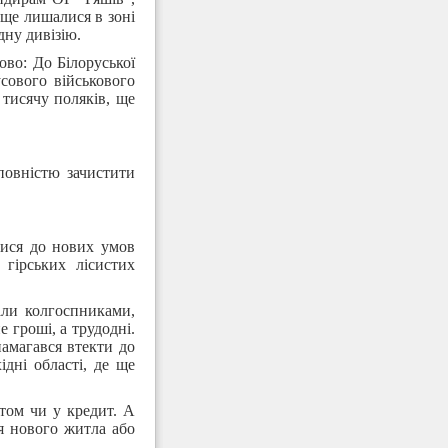
 ще лишалися в зоні
дну дивізію.
ово: До Білоруської
сового військового
тисячу поляків, ще
повністю зачистити
тися до нових умов
гірських лісистих
али колгоспниками,
 гроші, а трудодні.
намагався втекти до
дні області, де ще
том чи у кредит. А
я нового житла або