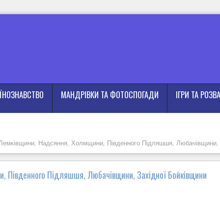
АЇНОЗНАВСТВО
МАНДРІВКИ ТА ФОТОСПОГАДИ
ІГРИ ТА РОЗВ
з Лемківщини, Надсяння, Холмщини, Південного Підляшшя, Любачівщини,
и, Південного Підляшшя, Любачівщини, Західної Бойківщини