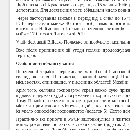
Люблінського і Краківського округів до 15 червня 1946 
депортацій. Для досягнення мети збільшили число родин д
Через застосування війська в період від 1 січня до 15 
РСР переселили майже 36 тисяч осіб, відмовилося виї
виселення. Найменше з Польщі переселили литовців – 1
майже 170 тисяч з Литовської РСР.
У цій фазі акції Військо Польське випробувало насильниц
Вже після припинення дії угоди поляки продовжували
територію.
Особливості
облаштування
Переселені українці переживали матеріальні і мораль
господарювання. Наприклад, колишні мешканці Прик
місцевостях, опинившись у південних областей України, 
Крім того, селянам-господарям украй важко було призв
віддавали державі худобу та реманент і користуватися н
Тому більшість переселенців хоч працювали в колгоспі,
міст чи промислових містечок, щоб і влаштуватися на 
існувало одноосібне господарство (додаток 5). Дехто на
Практично всі прибулі в УРСР зіштовхнулися з житл
інших розміщали по хатах місцевих селян (додаток 2, 
ремонту старого. До робіт залучали і переселенців, одна