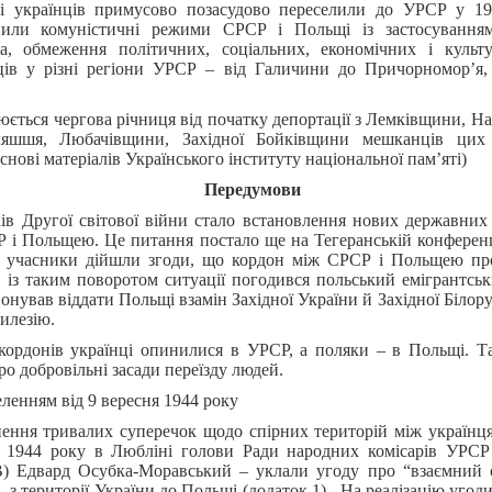
і українців примусово позасудово переселили до УРСР у 19
нили комуністичні режими СРСР і Польщі із застосуванням 
на, обмеження політичних, соціальних, економічних і куль
ців у різні регіони УРСР – від Галичини до Причорномор’я
юється чергова річниця від початку депортації з Лемківщини, 
ляшшя, Любачівщини, Західної Бойківщини мешканців цих р
снові матеріалів Українського інституту національної пам’яті)
Передумови
ів Другої світової війни стало встановлення нових державних 
 і Польщею. Це питання постало ще на Тегеранській конференці
Її учасники дійшли згоди, що кордон між СРСР і Польщею про
б із таким поворотом ситуації погодився польський емігрантсь
онував віддати Польщі взамін Західної України й Західної Білору
илезію.
кордонів українці опинилися в УРСР, а поляки – в Польщі. Т
о добровільні засади переїзду людей.
ленням від 9 вересня 1944 року
нення тривалих суперечок щодо спірних територій між українця
сня 1944 року в Любліні голови Ради народних комісарів УР
В) Едвард Осубка-Моравський – уклали угоду про “взаємний 
– з території України до Польщі (додаток 1). На реалізацію угод