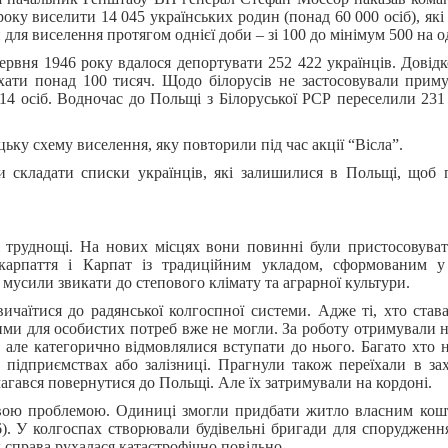
року виселити 14 045 українських родин (понад 60 000 осіб), які
ля виселення протягом однієї доби – зі 100 до мінімум 500 на о
червня 1946 року вдалося депортувати 252 422 українців. Довідк
хати понад 100 тисяч. Щодо білорусів не застосовували приму
4 осіб. Водночас до Польщі з Білоруської РСР переселили 231 
ьку схему виселення, яку повторили під час акції “Вісла”.
 складати списки українців, які залишилися в Польщі, щоб 
ні труднощі. На нових місцях вони повинні були пристосовува
арпаття і Карпат із традиційним укладом, сформованим у 
мусили звикати до степового клімату та аграрної культури.
ичаїтися до радянської колгоспної системи. Адже ті, хто став
ими для особистих потреб вже не могли. За роботу отримували не
 але категорично відмовлялися вступати до нього. Багато хто 
підприємствах або залізниці. Прагнули також переїхали в захі
магався повернутися до Польщі. Але їх затримували на кордоні.
овою проблемою. Одиниці змогли придбати житло власним кош
6). У колгоспах створювали будівельні бригади для спорудженн
к справа рухалася катастрофічно повільно.