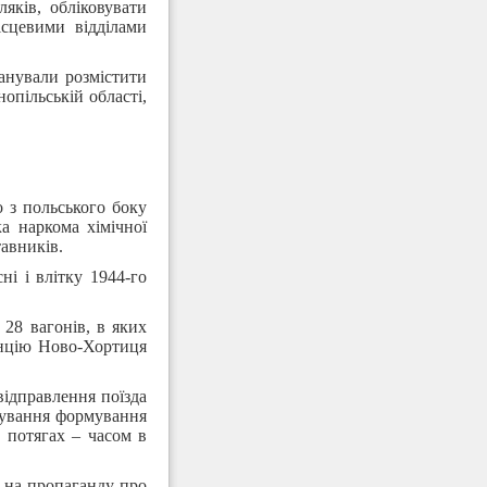
яків, обліковувати
сцевими відділами
анували розмістити
опільській області,
о з польського боку
а наркома хімічної
авників.
ні і влітку 1944-го
 28 вагонів, в яких
анцію Ново-Хортиця
ідправлення поїзда
кування формування
 потягах – часом в
я на пропаганду про