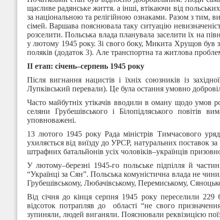
щасливе радянське життя. а інші, втікаючи від польських
за національною та релігійною ознаками. Разом з тим, в
сімей. Варшава пояснювала таку ситуацію невизначеніст
розселити. Польська влада планувала заселити їх на півн
у лютому 1945 року. Зі свого боку, Микита Хрущов був 
поляків (додаток 3). Але транспортна та житлова пробл
ІІ
етап
:
січень
–
серпень
1945
року
Після вигнання нацистів і їхніх союзників із західн
Лупківський перевали). Це була остання умовно добровіль
Часто майбутніх утікачів вводили в оману щодо умов ро
селяни Грубешівського і Білопідляського повітів ви
уповноважені.
13 лютого 1945 року Рада міністрів Тимчасового уряд
ухиляється від виїзду до УРСР, натуральних поставок з
штрафних батальйонів усіх чоловіків–українців призовног
У лютому–березні 1945-го польське підпілля й частин
“Українці за Сян”. Польська комуністична влада не чини
Грубешівському, Любачівському, Перемиському, Сяноцьк
Від січня до кінця серпня 1945 року переселили 229 
відсоток потрапляв до області “не свого призначенн
зупиняли, людей виганяли. Пояснювали реквізицією поїз