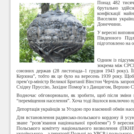
Понад 482 тисяч
брутально здійс
конфіскації май
Виселяли україн
Донеччини.
У вересні виповн
Південного Під
підготовлено на о
Одним із підсумк
зокрема між СРСР
союзних держав (28 листопада–1 грудня 1943 року). 
Керзона”, тобто як це було на вересень 1939 року. Що
прем’єр-міністр Великої Британії Вінстон Черчіль запроп
Східну Пруссію, Західне Помор’я з Данцигом, Верхню С
Водночас обговорювали, як зробити, щоб після зміни 
“переміщення населення”. Хоча тоді йшлося виключно пр
Депортація українців за Угодою про взаємний обмін насе
Для встановлення радянсько-польського кордону й усу
зване “розв’язання національної проблеми”) 9 вере
Польського комітету національного визволення (ПКН
українського – з території Польщі до УРСР і польського 