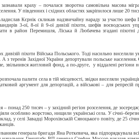
 зазнавали краху – почалася зворотна самовільна масова мігра
селення. У південних і східних областях закріпилося лише 20 тис
ї Владислав Кєрнік скликав надзвичайну нараду за участю шефа
дирів 3-ої, 8-ої й 9-ої дивізії піхоти, шефів воєводських уп
ти в район Перемишля, Ліська й Любачева згадані піхотні ди
 дивізій піхоти Війська Польського. Тоді насильно виселили укр
 А з теренів Західної України депортували польське населення
ше, звільнився житловий фонд, а по-друге, у віддалені регіони 
зпочала палити села в тій місцевості, звідки виселяли українців
тковий аргумент для депортацій, а військові – для репресій п
я – понад 250 тисяч – у західний регіон розселення, де зосередж
іяли особливо жорстоко, нищили українські села. У січні–березні
лад, у селі Завадці Морохівській Сяноцького повіту, де 25 січн
канців.
ванням генерала бригади Яна Роткевича, яка підпорядкувала всі 
тня начальник Генштабу ВП генерал Стефан Моссор наказав кома