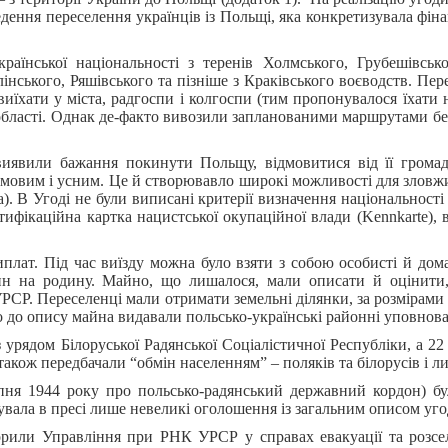
ння переселення українців із Польщі, яка конкретизувала фінан
аїнської національності з теренів Холмського, Грубешівсько
інського, Ряшівського та пізніше з Краківського воєводств. Пе
иїхати у міста, радгоспи і колгоспи (тим пропонувалося їхати 
і області. Однак де-факто вивозили запланованими маршрутами б
виявили бажання покинути Польщу, відмовитися від її грома
мовим і усним. Це й створювавло широкі можливості для зловжи
). В Угоді не були виписані критерії визначення національності 
ифікаційна картка нацистської окупаційної влади (Kennkarte), в
иплат. Під час виїзду можна було взяти з собою особисті й дом
нн на родину. Майно, що лишалося, мали описати й оцінити,
РСР. Переселенці мали отримати земельні ділянки, за розмірами о
до опису майна видавали польсько-українські районні уповноваж
урядом Білоруської Радянської Соціалістичної Республіки, а 22
акож передбачали “обмін населенням” – поляків та білорусів і ли
ипня 1944 року про польсько-радянський державний кордон) бул
кувала в пресі лише невеликі оголошення із загальним описом уго
орили Управління при РНК УРСР у справах евакуації та розсе