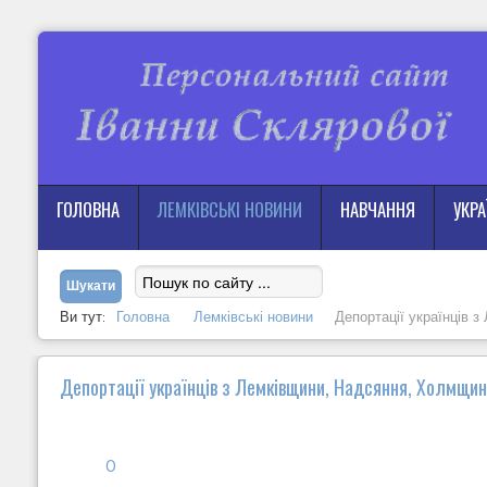
ГОЛОВНА
ЛЕМКІВСЬКІ НОВИНИ
НАВЧАННЯ
УКР
Ви тут:
Головна
Лемківські новини
Депортації українців 
Депортації українців з Лемківщини, Надсяння, Холмщин
0