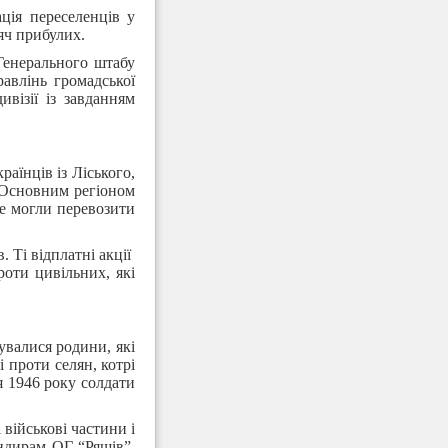
ція переселенців у
яч прибулих.
 Генерального штабу
равлінь громадської
візії із завданням
аїнців із Ліського,
. Основним регіоном
не могли перевозити
. Ті відплатні акції
роти цивільних, які
увалися родини, які
 проти селян, котрі
я 1946 року солдати
військові частини і
ндирам ОГ “Ряшів”,