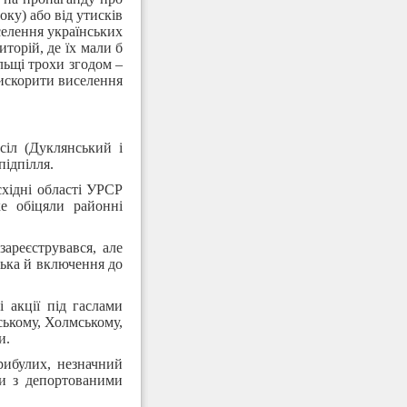
ку) або від утисків
селення українських
торій, де їх мали б
ольщі трохи згодом –
рискорити виселення
сіл (Дуклянський і
підпілля.
східні області УРСР
ке обіцяли районні
ареєструвався, але
ська й включення до
 акції під гаслами
ському, Холмському,
и.
рибулих, незначний
ни з депортованими