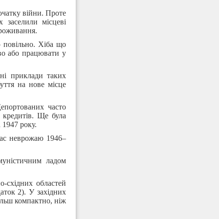
очатку війни. Проте
х заселили місцеві
проживання.
о повільно. Хіба що
во або працювати у
нні приклади таких
уття на нове місце
Депортованих часто
 кредитів. Ще була
 1947 року.
час неврожаю 1946–
муністичним ладом
о-східних областей
аток 2). У західних
ільш компактно, ніж