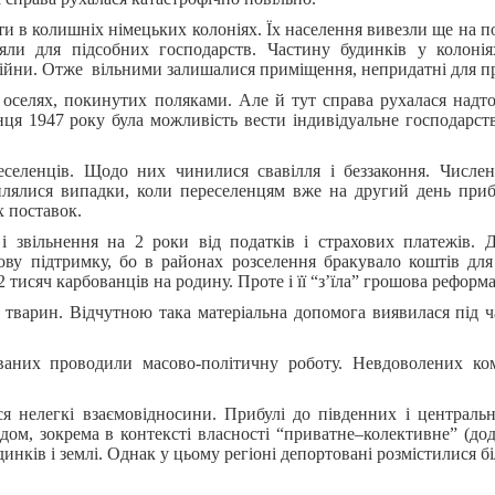
и в колишніх німецьких колоніях. Їх населення вивезли ще на п
няли для підсобних господарств. Частину будинків у колонія
с війни. Отже вільними залишалися приміщення, непридатні для 
в оселях, покинутих поляками. Але й тут справа рухалася надт
нця 1947 року була можливість вести індивідуальне господарст
селенців. Щодо них чинилися свавілля і беззаконня. Числе
плялися випадки, коли переселенцям вже на другий день приб
 поставок.
 звільнення на 2 роки від податків і страхових платежів. 
ву підтримку, бо в районах розселення бракувало коштів для
 тисяч карбованців на родину. Проте і її “з’їла” грошова реформа
х тварин. Відчутною така матеріальна допомога виявилася під 
ваних проводили масово-політичну роботу. Невдоволених ко
 нелегкі взаємовідносини. Прибулі до південних і центральн
дом, зокрема в контексті власності “приватне–колективне” (дод
инків і землі. Однак у цьому регіоні депортовані розмістилися б