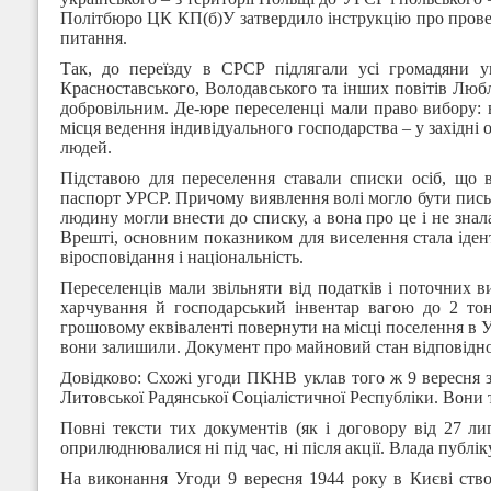
Політбюро ЦК КП(б)У затвердило інструкцію про проведе
питання.
Так, до переїзду в СРСР підлягали усі громадяни укр
Красноставського, Володавського та інших повітів Любл
добровільним. Де-юре переселенці мали право вибору: в
місця ведення індивідуального господарства – у західн
людей.
Підставою для переселення ставали списки осіб, що 
паспорт УРСР. Причому виявлення волі могло бути пись
людину могли внести до списку, а вона про це і не знала
Врешті, основним показником для виселення стала ідент
віросповідання і національність.
Переселенців мали звільняти від податків і поточних в
харчування й господарський інвентар вагою до 2 то
грошовому еквіваленті повернути на місці поселення в У
вони залишили. Документ про майновий стан відповідно 
Довідково: Схожі угоди ПКНВ уклав того ж 9 вересня з 
Литовської Радянської Соціалістичної Республіки. Вони т
Повні тексти тих документів (як і договору від 27 л
оприлюднювалися ні під час, ні після акції. Влада публі
На виконання Угоди 9 вересня 1944 року в Києві ств