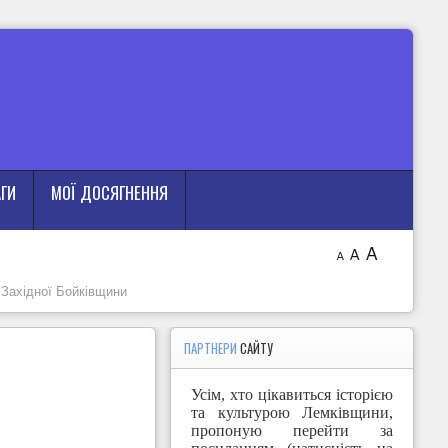
АГИ
МОЇ ДОСЯГНЕННЯ
A
A
A
 Західної Бойківщини
ПАРТНЕРИ
САЙТУ
Усім, хто цікавиться історією
та культурою Лемківщини,
пропоную перейти за