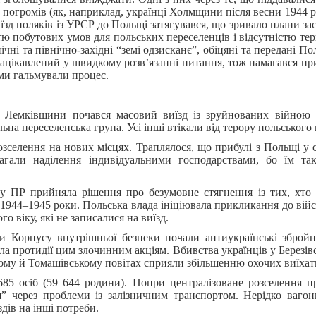
 погромів (як, наприклад, українці Холмщини після весни 1944 ро
иїзд поляків із УРСР до Польщі затягувався, що зривало плани за
ю побутових умов для польських переселенців і відсутністю тери
ічні та північно-західні “земі одзисканє”, обіцяні та передані П
зацікавлений у швидкому розв’язанні питання, тож намагався п
еми гальмували процес.
ої Лемківщини почався масовий виїзд із зруйнованих війною 
на переселенська група. Усі інші втікали від терору польського 
зселення на нових місцях. Траплялося, що прибулі з Польщі у 
магали наділення індивідуальними господарствами, бо їм та
у ПР прийняла рішення про безумовне стягнення із тих, хто з
а 1944–1945 роки. Польська влада ініціювала прикликання до вій
о віку, які не записалися на виїзд.
и Корпусу внутрішньої безпеки почали антиукраїнські збройні
ла протидії цим злочинним акціям. Вбивства українців у Березів
ому й Томашівському повітах сприяли збільшенню охочих виїхат
685 осіб (59 644 родини). Попри централізоване розселення п
я” через проблеми із залізничним транспортом. Нерідко ваго
дів на інші потреби.