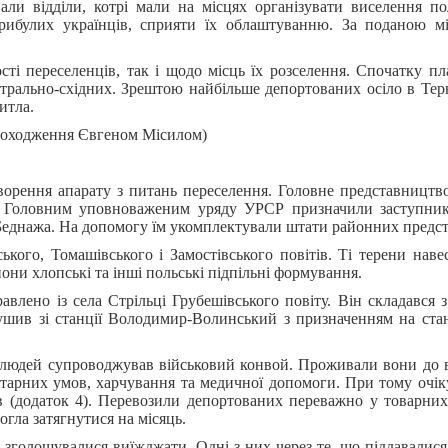
ли відділи, котрі мали на місцях організувати виселення пол
ибулих українців, сприяти їх облаштуванню. За поданою мі
ті переселенців, так і щодо місць їх розселення. Спочатку пл
нтрально-східних. Зрештою найбільше депортованих осіло в Терн
итла.
 походження Євгеном Місилом)
творення апарату з питань переселення. Головне представництв
у. Головним уповноваженим уряду УРСР призначили заступник
еднажа. На допомогу їм укомплектували штати районних предст
ого, Томашівського і Замостівського повітів. Ті терени навес
ни хлопські та інші польські підпільні формування.
лено із села Стрільці Грубешівського повіту. Він складався з
рушив зі станції Володимир-Волинський з призначенням на ст
і людей супроводжував військовий конвой. Проживали вони до в
нітарних умов, харчування та медичної допомоги. При тому очі
ів (додаток 4). Перевозили депортованих переважно у товарних
огла затягнутися на місяць.
 зголошувалися виїжджати. Одні з них через те, що піддавалис