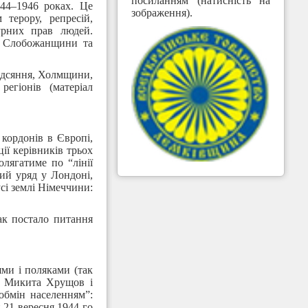
посиланням (натисність на
44–1946 роках. Це
зображення).
терору, репресій,
турних прав людей.
, Слобожанщини та
Надсяння, Холмщини,
егіонів (матеріал
кордонів в Європі,
ї керівників трьох
лягатиме по “лінії
кий уряд у Лондоні,
сі землі Німеччини:
ак постало питання
ми і поляками (так
СР Микита Хрущов і
обмін населенням”:
и 21 вересня 1944-го