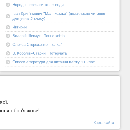
Народні перекази та легенди
Іван Крип'якевич "Малі козаки" (позакласне читання
для учнів 5 класу)
Чигирин
Валерій Шевчук "Панна квітів"
Олекса Стороженко "Голка"
В. Королів-Старий "Потерчата"
Список літератури для читання влітку 11 клас
вої.
ання обов'язкове!
Карта сайта