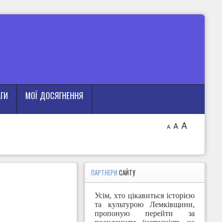
АГИ
МОЇ ДОСЯГНЕННЯ
A
A
A
ПАРТНЕРИ
САЙТУ
Усім, хто цікавиться історією
та культурою Лемківщини,
пропоную перейти за