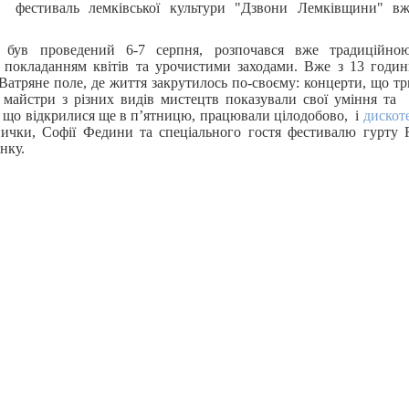
й фестиваль лемківської культури "Дзвони Лемківщини" вж
 був проведений 6-7 серпня, розпочався вже традиційно
 покладанням квітів та урочистими заходами. Вже з 13 години
Ватряне поле, де життя закрутилось по-своєму: концерти, що тр
і, майстри з різних видів мистецтв показували свої уміння та
, що відкрилися ще в п’ятницю, працювали цілодобово, і
дискот
ички, Софії Федини та спеціального гостя фестивалю гурту 
нку.