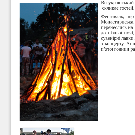
Всеукраїнськи
скликає гостей.
Фестиваль, що
Монастириська,
перенеслись на 
до пізньої ноч
сувенірні лавки
з концерту Анн
п’ятої години ра