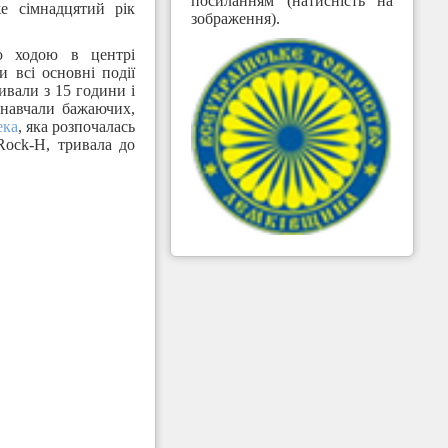
посиланням (натисність на
е сімнадцятий рік
зображення).
ю ходою в центрі
 всі основні події
ивали з 15 години і
 навчали бажаючих,
ека
, яка розпочалась
Rock-H, тривала до