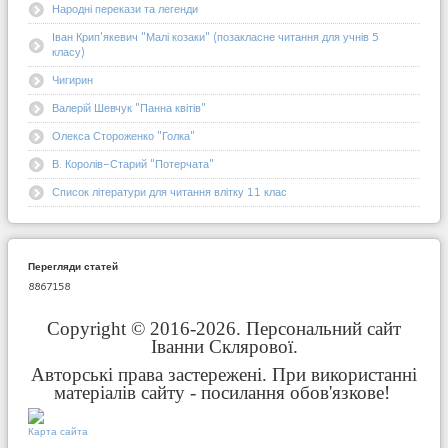
Народні перекази та легенди
Іван Крип'якевич "Малі козаки" (позакласне читання для учнів 5
класу)
Чигирин
Валерій Шевчук "Панна квітів"
Олекса Стороженко "Голка"
В. Королів-Старий "Потерчата"
Список літератури для читання влітку 11 клас
Перегляди статей
8867158
Copyright © 2016-2026. Персональний сайт
Іванни Склярової.
Авторські права застережені. При використанні
матеріалів сайту - посилання обов'язкове!
Карта сайта