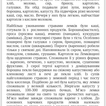
хліб, молоко, сир, бринзу, картоплю,
галушки. На обід подавали різні зупи, вироби з
борошна, картоплю, капусту. На підвечірок різні молочні
каші, сир, масло. Вечеря у них була легкою, найчастіше
картопля з кислим молоком.
Найбільш уживаними стравами лемків були каші,
готували їх з рослинних продуктів. Борошна(мастило),
проса (просяна каша), ячменю (панцаки), кукурудзи
(замішка). Дуже популярні страви були з тіста. Особливо
поширені були галушки з сиром, бриндзою, помащені
маслом, салом (шкварками). Пироги (вареники) робили
тільки у святкові дні. Наповнювали їх сиром, капустою,
повидлом, сливами, грушами. Картопля на Лемківщині
була щоденною стравою. Споживали її у різних формах
– вареною, печеною, з капустою, молоком, сушеними
фруктами. З сирої тертої картоплі з домішуванням
борошна пекли бандурянки на свіжому капустяному або
кленовому листі в печі де пекли хліб. Із супів
найголовнішою стравою у зимовий період і час посту
була киселиця. Подібною до неї була капуста, яку лемки
споживали у великій кількості. Зберігали капусту у
великих, 100-300 літрових бочках. М’ясо лемки
споживали лише на свято та при урочистих нагодах.
М’ясо майже завжди споживали варене з хлібом. До
основних харчових продуктів лемків належало