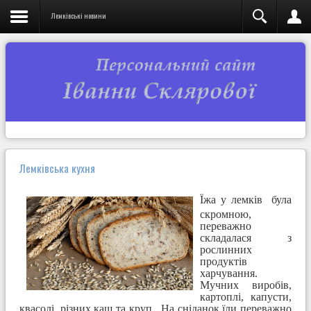
Лемківські новини
Лемківська кухня
Їжа у лемків була
скромною,
переважно
складалася з
рослинних
продуктів
харчування.
Мучних виробів,
картоплі, капусти,
квасолі, різних каш та круп. На сніданок їли переважно