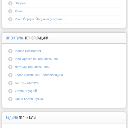
Збараж
Хотин
Річка Йордан. Йорданія (частина 3)
ЛІТЕРАТУРНА
ТЕРНОПІЛЬЩИНА
Іванна Блажкевич
Іван Франко на Тернопільщині
Легенди Тернопільщини
Тарас Шевченко і Тернопільщина
БОРИС ХАРЧУК
Степан Будний
Ганна Костів-Гуска
РАДИМО
ПРОЧИТАТИ