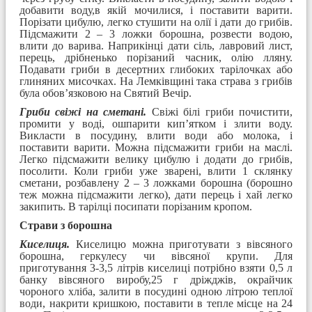
добавити воду,в якій мочилися, і поставити варити.
Порізати цибулю, легко стушити на олії і дати до грибів.
Підсмажити 2 – 3 ложки борошна, розвести водою,
влити до варива. Наприкінці дати сіль, лавровий лист,
перець, дрібненько порізаний часник, олію лляну.
Подавати гриби в десертних глибоких тарілочках або
глиняних мисочках. На Лемківщині така страва з грибів
була обов’язковою на Святий Вечір.
Гриби свіжі на сметані.
Свіжі білі гриби почистити,
промити у воді, ошпарити кип’ятком і злити воду.
Викласти в посудину, влити води або молока, і
поставити варити. Можна підсмажити гриби на маслі.
Легко підсмажити велику цибулю і додати до грибів,
посолити. Коли гриби уже зварені, влити 1 склянку
сметани, розбавлену 2 – 3 ложками борошна (борошно
теж можна підсмажити легко), дати перець і хай легко
закипить. В тарілці посипати порізаним кропом.
Страви з борошна
Киселиця.
Киселицю можна приготувати з вівсяного
борошна, геркулесу чи вівсяної крупи. Для
приготування 3-3,5 літрів киселиці потрібно взяти 0,5 л
банку вівсяного виробу,25 г дріжджів, окрайчик
чороного хліба, залити в посудині одною літрою теплої
води, накрити кришкою, поставити в тепле місце на 24