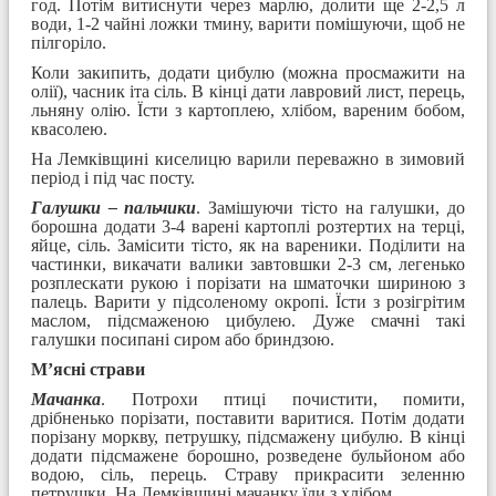
год. Потім витиснути через марлю, долити ще 2-2,5 л
води, 1-2 чайні ложки тмину, варити помішуючи, щоб не
пілгоріло.
Коли закипить, додати цибулю (можна просмажити на
олії), часник іта сіль. В кінці дати лавровий лист, перець,
льняну олію. Їсти з картоплею, хлібом, вареним бобом,
квасолею.
На Лемківщині киселицю варили переважно в зимовий
період і під час посту.
Галушки – пальчики
. Замішуючи тісто на галушки, до
борошна додати 3-4 варені картоплі розтертих на терці,
яйце, сіль. Замісити тісто, як на вареники. Поділити на
частинки, викачати валики завтовшки 2-3 см, легенько
розплескати рукою і порізати на шматочки шириною з
палець. Варити у підсоленому окропі. Їсти з розігрітим
маслом, підсмаженою цибулею. Дуже смачні такі
галушки посипані сиром або бриндзою.
М’ясні страви
Мачанка
. Потрохи птиці почистити, помити,
дрібненько порізати, поставити варитися. Потім додати
порізану моркву, петрушку, підсмажену цибулю. В кінці
додати підсмажене борошно, розведене бульйоном або
водою, сіль, перець. Страву прикрасити зеленню
петрушки. На Лемківщині мачанку їли з хлібом.