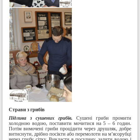
Страви з грибів
Підлива з сушених грибів.
Сушені гриби промити
холодною водою, поставити мочитися на 5 – 6 годин.
Потім вимочені гриби процідити через друшляк, добре
витиснути, дрібно посікти або перемолоти на м’ясорубці
через грубу сітку. Викласти в посудину, залити водою і