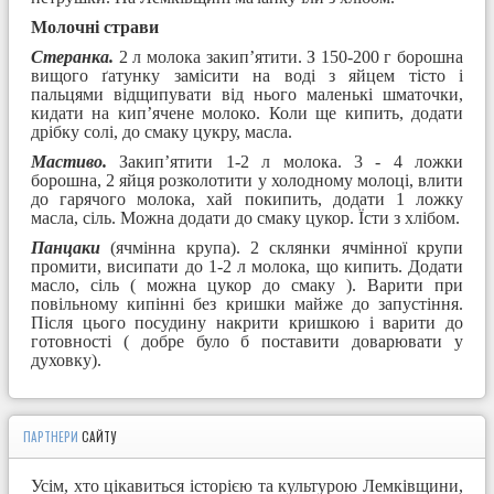
Молочні страви
Стеранка.
2 л молока закип’ятити. З 150-200 г борошна
вищого ґатунку замісити на воді з яйцем тісто і
пальцями відщипувати від нього маленькі шматочки,
кидати на кип’ячене молоко. Коли ще кипить, додати
дрібку солі, до смаку цукру, масла.
Мастиво.
Закип’ятити 1-2 л молока. 3 - 4 ложки
борошна, 2 яйця розколотити у холодному молоці, влити
до гарячого молока, хай покипить, додати 1 ложку
масла, сіль. Можна додати до смаку цукор. Їсти з хлібом.
Панцаки
(ячмінна крупа). 2 склянки ячмінної крупи
промити, висипати до 1-2 л молока, що кипить. Додати
масло, сіль ( можна цукор до смаку ). Варити при
повільному кипінні без кришки майже до запустіння.
Після цього посудину накрити кришкою і варити до
готовності ( добре було б поставити доварювати у
духовку).
ПАРТНЕРИ
САЙТУ
Усім, хто цікавиться історією та культурою Лемківщини,