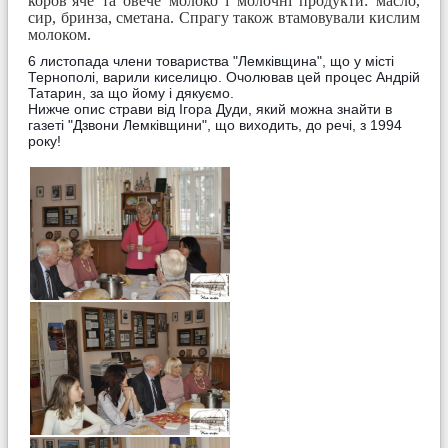
коров’яче та овече молоко і молочні продукти: масло,
сир, бринза, сметана. Спрагу також втамовували кислим
молоком.
6 листопада члени товариства "Лемківщина", що у місті
Тернополі, варили киселицю. Очолював цей процес Андрій
Татарин, за що йому і дякуємо.
Нижче опис страви від Ігора Дуди, який можна знайти в
газеті "Дзвони Лемківщини", що виходить, до речі, з 1994
року!