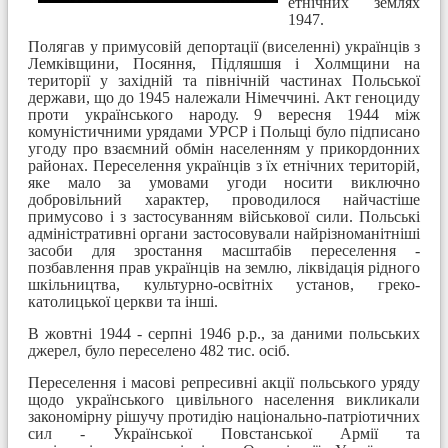
етнічних землях
1947.
Полягав у примусовій депортації (виселенні) українців з
Лемківщини, Посяння, Підляшшя і Холмщини на
території у західній та північній частинах Польської
держави, що до 1945 належали Німеччині. Акт геноциду
проти українського народу. 9 вересня 1944 між
комуністичними урядами УРСР і Польщі було підписано
угоду про взаємний обмін населенням у прикордонних
районах. Переселення українців з їх етнічних територій,
яке мало за умовами угоди носити виключно
добровільний характер, проводилося найчастіше
примусово і з застосуванням військової сили. Польські
адміністративні органи застосовували найрізноманітніші
засоби для зростання масштабів переселення -
позбавлення прав українців на землю, ліквідація рідного
шкільництва, культурно-освітніх установ, греко-
католицької церкви та інші.
В жовтні 1944 - серпні 1946 р.р., за даними польських
джерел, було переселено 482 тис. осіб.
Переселення і масові репресивні акції польського уряду
щодо українського цивільного населення викликали
закономірну рішучу протидію національно-патріотичних
сил - Української Повстанської Армії та