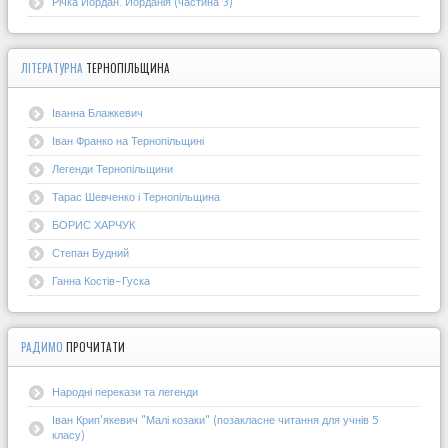
Річка Йордан. Йорданія (частина 3)
ЛІТЕРАТУРНА
ТЕРНОПІЛЬЩИНА
Іванна Блажкевич
Іван Франко на Тернопільщині
Легенди Тернопільщини
Тарас Шевченко і Тернопільщина
БОРИС ХАРЧУК
Степан Будний
Ганна Костів-Гуска
РАДИМО
ПРОЧИТАТИ
Народні перекази та легенди
Іван Крип'якевич "Малі козаки" (позакласне читання для учнів 5
класу)