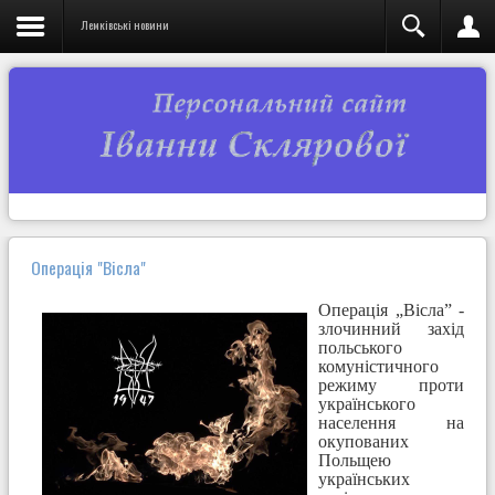
Лемківські новини
Операція "Вісла"
Операція „Вісла” -
злочинний захід
польського
комуністичного
режиму проти
українського
населення на
окупованих
Польщею
українських