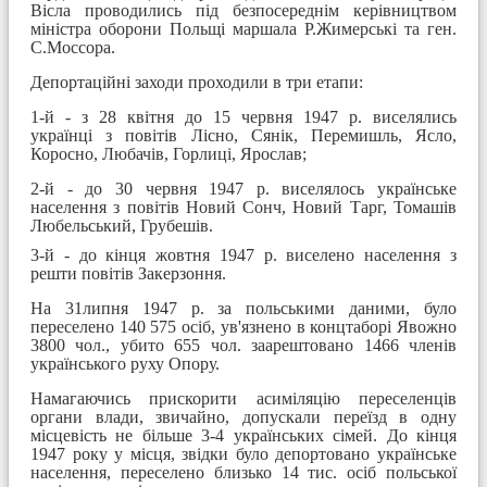
Вісла проводились під безпосереднім керівництвом
міністра оборони Польщі маршала Р.Жимерські та ген.
С.Моссора.
Депортаційні заходи проходили в три етапи:
1-й - з 28 квітня до 15 червня 1947 р. виселялись
українці з повітів Лісно, Сянік, Перемишль, Ясло,
Коросно, Любачів, Горлиці, Ярослав;
2-й - до 30 червня 1947 р. виселялось українське
населення з повітів Новий Сонч, Новий Тарг, Томашів
Любельський, Грубешів.
3-й - до кінця жовтня 1947 р. виселено населення з
решти повітів Закерзоння.
На 31липня 1947 р. за польськими даними, було
переселено 140 575 осіб, ув'язнено в концтаборі Явожно
3800 чол., убито 655 чол. заарештовано 1466 членів
українського руху Опору.
Намагаючись прискорити асиміляцію переселенців
органи влади, звичайно, допускали переїзд в одну
місцевість не більше 3-4 українських сімей. До кінця
1947 року у місця, звідки було депортовано українське
населення, переселено близько 14 тис. осіб польської