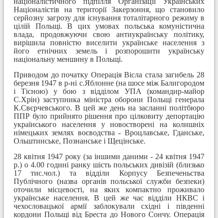
націоналістичного підпілля Організації Українських
Націоналістів на території Закерзоння, що становило
серйозну загрозу для існування тоталітарного режиму в
цілій Польщі. В цих умовах польська комуністична
влада, продовжуючи свою антиукраїнську політику,
вирішила повністю виселити українське населення з
його етнічних земель і розпорошити українську
національну меншину в Польщі.
Приводом до початку Операція Вісла стала загибель 28
березня 1947 в р-ні с.Яблонне (на шосе між Балигородом
і Тісною) у бою з відділом УПА (командир-майор
С.Хрін) заступника міністра оборони Польщі генерала
К.Свєрчевського. В цей же день на засланні політбюро
ППР було прийнято рішення про цілковиту депортацію
українського населення у новостворені на колишніх
німецьких землях воєводства - Вроцлавське, Гданське,
Ольштинське, Познанське і Щецінське.
28 квітня 1947 року (за іншими даними - 24 квітня 1947
р.) о 4.00 годині ранку шість польських дивізій (близько
17 тис.чол.) та відділи Корпусу Безпеченьства
Публічного (назва органів польської служби безпеки)
оточили місцевості, на яких компактно проживало
українське населення. В цей же час відділи НКВС і
чехословацької армії заблокували східні і південні
кордони Польщі від Бреста до Нового Сончу. Операція