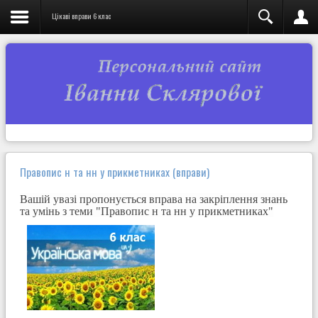
Цікаві вправи 6 клас
Правопис н та нн у прикметниках (вправи)
Вашій увазі пропонується вправа на закріплення знань
та умінь з теми "Правопис н
та нн у прикметниках"