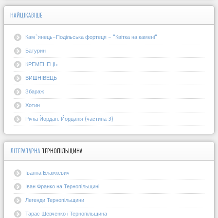
НАЙЦІКАВІШЕ
Кам`янець-Подільська фортеця - "Квітка на камені"
Батурин
КРЕМЕНЕЦЬ
ВИШНІВЕЦЬ
Збараж
Хотин
Річка Йордан. Йорданія (частина 3)
ЛІТЕРАТУРНА
ТЕРНОПІЛЬЩИНА
Іванна Блажкевич
Іван Франко на Тернопільщині
Легенди Тернопільщини
Тарас Шевченко і Тернопільщина