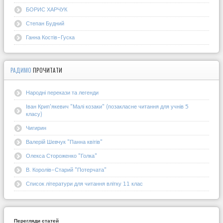
БОРИС ХАРЧУК
Степан Будний
Ганна Костів-Гуска
РАДИМО
ПРОЧИТАТИ
Народні перекази та легенди
Іван Крип'якевич "Малі козаки" (позакласне читання для учнів 5
класу)
Чигирин
Валерій Шевчук "Панна квітів"
Олекса Стороженко "Голка"
В. Королів-Старий "Потерчата"
Список літератури для читання влітку 11 клас
Перегляди статей