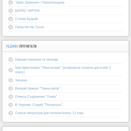
Тарас Шевченко і Тернопільщина
БОРИС ХАРЧУК
Степан Будний
Ганна Костів-Гуска
РАДИМО
ПРОЧИТАТИ
Народні перекази та легенди
Іван Крип'якевич "Малі козаки" (позакласне читання для учнів 5
класу)
Чигирин
Валерій Шевчук "Панна квітів"
Олекса Стороженко "Голка"
В. Королів-Старий "Потерчата"
Список літератури для читання влітку 11 клас