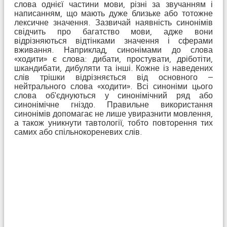
слова однієї частини мови, різні за звучанням і
написанням, що мають дуже близьке або тотожне
лексичне значення. Зазвичай наявність синонімів
свідчить про багатство мови, адже вони
відрізняються відтінками значення і сферами
вживання. Наприклад, синонімами до слова
«ходити» є слова: дибати, простувати, дріботіти,
шкандибати, дибуляти та інші. Кожне із наведених
слів трішки відрізняється від основного –
нейтрального слова «ходити». Всі синоніми цього
слова об'єднуються у синонімічний ряд або
синонімічне гніздо. Правильне використання
синонімів допомагає не лише увиразнити мовлення,
а також уникнути тавтології, тобто повторення тих
самих або спільнокореневих слів.