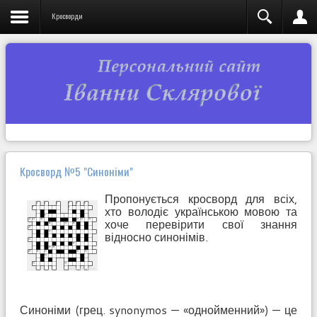
Кросворди
Кросворд №5 "Синоніми"
Пропонується кросворд для всіх,
хто володіє українською мовою та
хоче перевірити свої знання
відносно синонімів.
Синоніми (грец. synonymos — «однойменний») — це