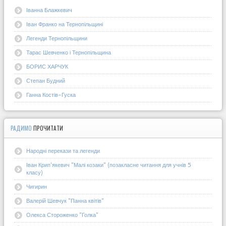
Іванна Блажкевич
Іван Франко на Тернопільщині
Легенди Тернопільщини
Тарас Шевченко і Тернопільщина
БОРИС ХАРЧУК
Степан Будний
Ганна Костів-Гуска
РАДИМО
ПРОЧИТАТИ
Народні перекази та легенди
Іван Крип'якевич "Малі козаки" (позакласне читання для учнів 5
класу)
Чигирин
Валерій Шевчук "Панна квітів"
Олекса Стороженко "Голка"