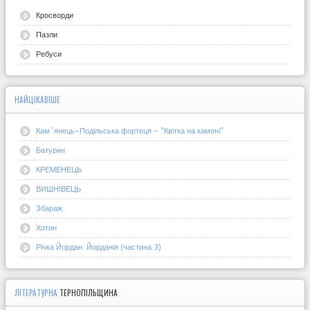
Кросворди
Пазли
Ребуси
НАЙЦІКАВІШЕ
Кам`янець-Подільська фортеця - "Квітка на камені"
Батурин
КРЕМЕНЕЦЬ
ВИШНІВЕЦЬ
Збараж
Хотин
Річка Йордан. Йорданія (частина 3)
ЛІТЕРАТУРНА
ТЕРНОПІЛЬЩИНА