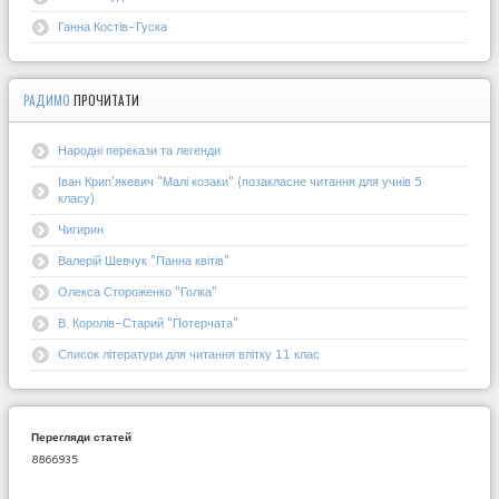
Ганна Костів-Гуска
РАДИМО
ПРОЧИТАТИ
Народні перекази та легенди
Іван Крип'якевич "Малі козаки" (позакласне читання для учнів 5
класу)
Чигирин
Валерій Шевчук "Панна квітів"
Олекса Стороженко "Голка"
В. Королів-Старий "Потерчата"
Список літератури для читання влітку 11 клас
Перегляди статей
8866935