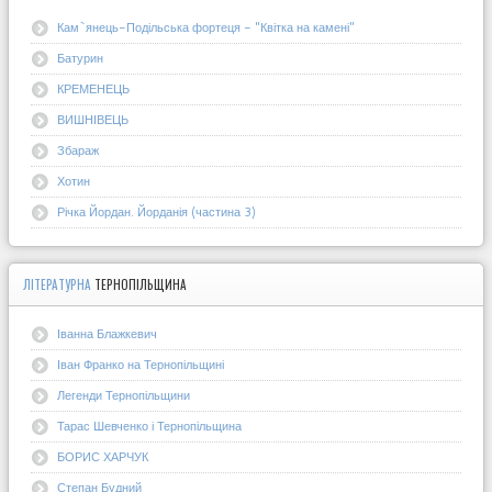
Кам`янець-Подільська фортеця - "Квітка на камені"
Батурин
КРЕМЕНЕЦЬ
ВИШНІВЕЦЬ
Збараж
Хотин
Річка Йордан. Йорданія (частина 3)
ЛІТЕРАТУРНА
ТЕРНОПІЛЬЩИНА
Іванна Блажкевич
Іван Франко на Тернопільщині
Легенди Тернопільщини
Тарас Шевченко і Тернопільщина
БОРИС ХАРЧУК
Степан Будний