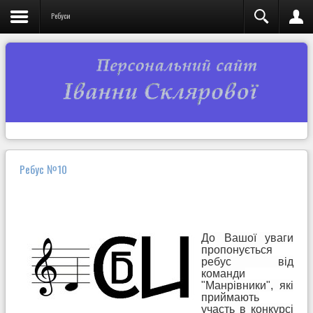
Ребуси
Ребус №10
До Вашої уваги
пропонується
ребус від
команди
"Манрівники", які
приймають
участь в конкурсі