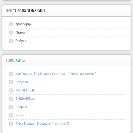
ІГРИ
ТА РОЗВАГИ НАВІГАЦІЯ
Кросворди
Пазли
Ребуси
НАЙЦІКАВІШЕ
Кам`янець-Подільська фортеця - "Квітка на камені"
Батурин
КРЕМЕНЕЦЬ
ВИШНІВЕЦЬ
Збараж
Хотин
Річка Йордан. Йорданія (частина 3)