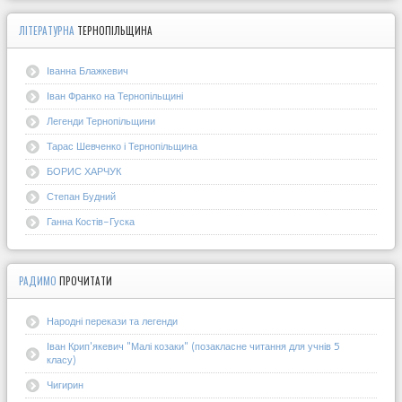
ЛІТЕРАТУРНА
ТЕРНОПІЛЬЩИНА
Іванна Блажкевич
Іван Франко на Тернопільщині
Легенди Тернопільщини
Тарас Шевченко і Тернопільщина
БОРИС ХАРЧУК
Степан Будний
Ганна Костів-Гуска
РАДИМО
ПРОЧИТАТИ
Народні перекази та легенди
Іван Крип'якевич "Малі козаки" (позакласне читання для учнів 5
класу)
Чигирин