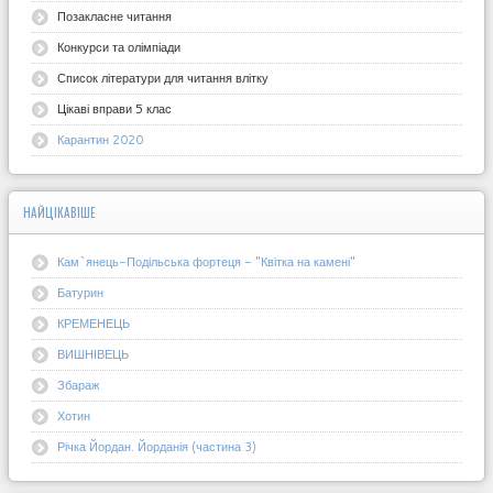
Позакласне читання
Конкурси та олімпіади
Список літератури для читання влітку
Цікаві вправи 5 клас
Карантин 2020
НАЙЦІКАВІШЕ
Кам`янець-Подільська фортеця - "Квітка на камені"
Батурин
КРЕМЕНЕЦЬ
ВИШНІВЕЦЬ
Збараж
Хотин
Річка Йордан. Йорданія (частина 3)