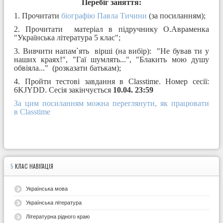
Перебіг заняття:
1. Прочитати
біографію Павла Тичини
(за посиланням);
2. Прочитати матеріал в підручнику О.Авраменка
"Українська література 5 клас";
3. Вивчити напам`ять вірші (на вибір): "Не бував ти у
наших краях!", "Гаї шумлять...", "Блакить мою душу
обвіяла..." (розказати батькам);
4. Пройти тестові завдання в Classtime. Номер сесії:
6KJYDD. Сесія закінчується
10.04. 23:59
За цим посиланням можна переглянути, як працювати
в Classtime
5
КЛАС НАВІГАЦІЯ
Українська мова
Українська література
Літературна рідного краю