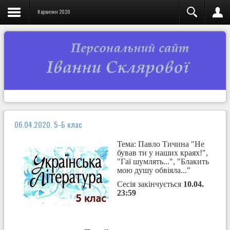
Карантин 2020
06.04.2020. 5-Б клас
Тема: Павло Тичина "Не
бував ти у наших краях!",
"Гаї шумлять...", "Блакить
мою душу обвіяла..."
Сесія закінчується
10.04.
23:59