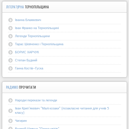
ЛІТЕРАТУРНА
ТЕРНОПІЛЬЩИНА
Іванна Блажкевич
Іван Франко на Тернопільщині
Легенди Тернопільщини
Тарас Шевченко і Тернопільщина
БОРИС ХАРЧУК
Степан Будний
Ганна Костів-Гуска
РАДИМО
ПРОЧИТАТИ
Народні перекази та легенди
Іван Крип'якевич "Малі козаки" (позакласне читання для учнів 5
класу)
Чигирин
Валерій Шевчук "Панна квітів"