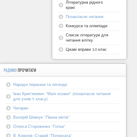
Літературна рідного
краю
Позакласне читання
Конкурси та олімпіади
Список літератури для
читання влітку
Цікаві вправи 10 клас
РАДИМО
ПРОЧИТАТИ
Народні перекази та легенди
Іван Крип'якевич "Малі козаки" (позакласне читання
для учнів 5 класу)
Чигирин
Валерій Шевчук "Панна квітів"
Олекса Стороженко "Голка"
В. Королів-Старий "Потерчата"