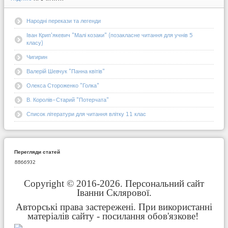
Народні перекази та легенди
Іван Крип'якевич "Малі козаки" (позакласне читання для учнів 5
класу)
Чигирин
Валерій Шевчук "Панна квітів"
Олекса Стороженко "Голка"
В. Королів-Старий "Потерчата"
Список літератури для читання влітку 11 клас
Перегляди статей
8866932
Copyright © 2016-2026. Персональний сайт
Іванни Склярової.
Авторські права застережені. При використанні
матеріалів сайту - посилання обов'язкове!