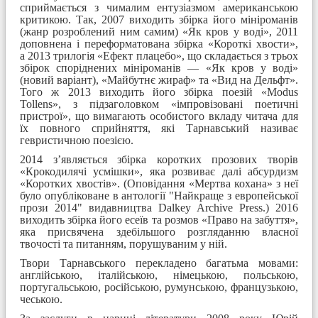
сприймається з чималим ентузіазмом американською
критикою. Так, 2007 виходить збірка його мініроманів
(жанр розроблений ним самим) «Як кров у воді», 2011
доповнена і переформатована збірка «Короткі хвости»,
а 2013 трилогія «Ефект плацебо», що складається з трьох
збірок споріднених мініроманів — «Як кров у воді»
(новий варіант), «Майбутнє жираф» та «Вид на Дельфт».
Того ж 2013 виходить його збірка поезій «Modus
Tollens», з підзаголовком «імпровізовані поетичні
пристрої», що вимагають особистого вкладу читача для
їх повного сприйняття, які Тарнавський називає
гевристичною поезією.
2014 з’являється збірка коротких прозових творів
«Крокодилячі усмішки», яка розвиває далі абсурдизм
«Коротких хвостів». (Оповідання «Mертва кохана» з неї
було опубліковане в антолoгії "Найкраще з европейської
прози 2014" видавництва Dalkey Archive Press.) 2016
виходить збірка його есеїв та розмов «Право на забуття»,
яка присвячена здебільшого розгляданню власної
твочості та питанням, порушуваним у ній.
Твори Тарнавського перекладено багатьма мовами:
англійською, італійською, німецькою, польською,
португальською, російською, румунською, французькою,
чеською.