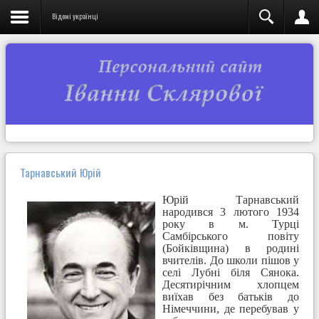
Відомі українці
Тарнавський Юрій
Юрій Тарнавський
народився 3 лютого 1934
року в м. Турці
Самбірського повіту
(Бойківщина) в родині
вчителів. До школи пішов у
селі Лубні біля Сянока.
Десятирічним хлопцем
виїхав без батьків до
Німеччини, де перебував у