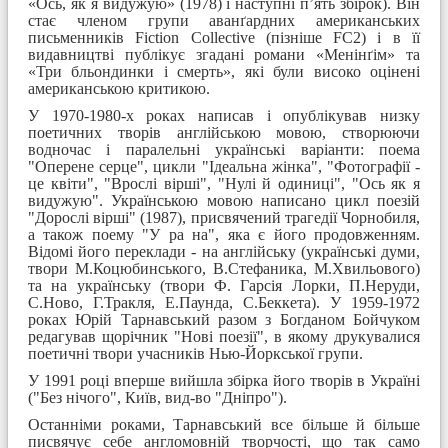
«Ось, як я видужую» (1978) і наступні п’ять збірок). Він
стає членом групи аванґардних американських
письменників Fiction Collective (пізніше FC2) і в її
видавництві публікує згадані романи «Менінґім» та
«Три бльондинки і смерть», які були високо оцінені
американською критикою.
У 1970-1980-х роках написав і опублікував низку
поетичних творів англійською мовою, створюючи
водночас і паралельні українські варіанти: поема
"Оперене серце", цикли "Ідеальна жінка", "Фотографії -
це квіти", "Врослі вірші", "Нулі й одиниці", "Ось як я
видужую". Українською мовою написано цикл поезій
"Дорослі вірші" (1987), присвячений трагедії Чорнобиля,
а також поему "У ра на", яка є його продовженням.
Відомі його переклади - на англійську (українські думи,
твори М.Коцюбинського, В.Стефаника, М.Хвильового)
та на українську (твори Ф. Гарсія Лорки, П.Неруди,
С.Ново, Г.Тракля, Е.Паунда, С.Беккета). У 1959-1972
роках Юрій Тарнавський разом з Богданом Бойчуком
редагував щорічник "Нові поезії", в якому друкувалися
поетичні твори учасників Нью-Йоркської групи.
У 1991 році вперше вийшла збірка його творів в Україні
("Без нічого", Київ, вид-во "Дніпро").
Останніми роками, Тарнавський все більше й більше
писвячує себе англомовній творчості, що так само