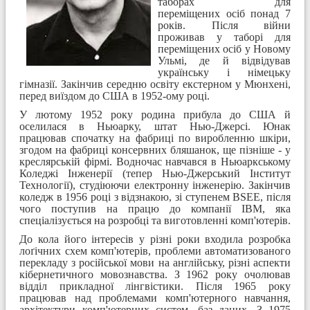
таборах для
переміщених осіб понад 7
років. Після війни
проживав у таборі для
переміщених осіб у Новому
Ульмі, де й відвідував
українську і німецьку
гімназії. Закінчив середню освіту екстерном у Мюнхені,
перед виїздом до США в 1952-ому році.
У лютому 1952 року родина прибула до США й
оселилася в Ньюарку, штат Нью-Джерсі. Юнак
працював спочатку на фабриці по виробленню шкіри,
згодом на фабриці консервних бляшанок, ще пізніше - у
креслярській фірмі. Водночас навчався в Ньюаркському
Коледжі Інженерії (тепер Нью-Джерський Інститут
Технології), студіюючи електронну інженерію. Закінчив
коледж в 1956 році з відзнакою, зі ступенем BSEE, після
чого
поступив на працю до компанії IBM, яка
спеціалізується на розробці та виготовленні комп'ютерів.
До кола його інтересів у різні роки входила розробка
лоґічних схем комп'ютерів, проблеми автоматизованого
перекладу з російської мови на англійську, різні аспекти
кібернетичного мовознавства. З 1962 року очолював
відділ прикладної лінгвістики. Після 1965 року
працював над проблемами комп'ютерного навчання,
архітектури комп'ютерних систем, баз даних. З 1975