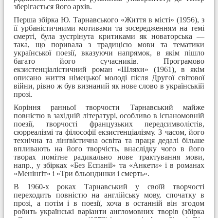
зберігається його архів.
Перша збірка Ю. Тарнавського «Життя в місті» (1956), з
її урбаністичними мотивами та зосередженням на темі
смерті, була зустрінута критиками як новаторська —
така, що поривала з традицією мови та тематики
української поезії, вказуючи напрямок, в якім пішло
багато його сучасників. Програмово
екзистенціалістичний роман «Шляхи» (1961), в якім
описано життя німецької молоді після Другої світової
війни, рівно ж був визнаний як нове слово в українській
прозі.
Коріння ранньої творчости Тарнавський майже
повністю в західній літературі, особливо в іспаномовній
поезії, творчості французьких передсимволістів,
сюрреалізмі та філософії екзистенціалізму. З часом, його
технічна та лінґвістична освіта та праця дедалі більше
впливають на його творчість, внаслідку чого в його
творах помітне радикально нове трактування мови,
напр., у збірках «Без Еспанії» та «Анкети» і в романах
«Менінґіт» і «Три бльондинки і смерть».
В 1960-х роках Тарнавський у своїй творчості
переходить повністю на англійську мову, спочатку в
прозі, а потім і в поезії, хоча в останній він згодом
робить українські варіанти англомовних творів (збірка