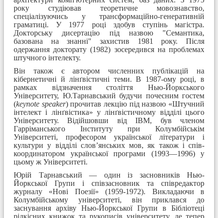
року студіював теоретичне мовознавство,
спеціалізуючись у трансформаційно-генеративній
граматиці. У 1977 році здобув ступінь магістра.
Докторську дисертацію під назвою "Семантика,
базована на знанні" захистив 1981 року. Після
одержання докторату (1982) зосередився на проблемах
штучного інтелекту.
Він також є автором численних публікацій на
кібернетичні й лінґвістичні теми. В 1987-ому році, в
рамках відзначення століття Нью-Йоркського
Університету, Ю.Тарнавський будучи почесним гостем
(
keynote speaker
) прочитав лекцію під назвою «Штучний
інтелект і лінґвістика» у лінґвістичному відділі цього
Університету. Відійшовши від IBM, був членом
Гарріманського Інституту при Колумбійськім
Університеті, професором української літератури і
культури у відділі слов’янських мов, як також і спів-
координатором української програми (1993—1996) у
цьому ж Університеті.
Юрій Тарнавський — один із засновників Нью-
Йоркської Групи і співзасновник та співредактор
журналу «Нові Поезії» (1959-1972). Викладаючи в
Колумбійському університеті, він приклався до
заснування архіву Нью-Йоркської Групи в Бібліотеці
рідкісних книжок та рукописів університету, де тепер