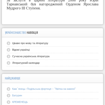
За заслуги в царині літератури 2008 року Юрій
Тарнавський був нагороджений Орденом Ярослава
Мудрого ІІІ Ступеня.
УКРАЇНОЗНАВСТВО
НАВІГАЦІЯ
Цікаве про мову та літературу
Відомі українці
Сучасна українська література
Літературний календар
НАЙЦІКАВІШЕ
Кам`янець-Подільська фортеця - "Квітка на камені"
Батурин
КРЕМЕНЕЦЬ