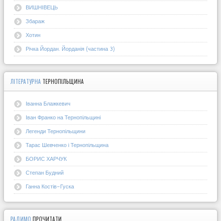
ВИШНІВЕЦЬ
Збараж
Хотин
Річка Йордан. Йорданія (частина 3)
ЛІТЕРАТУРНА
ТЕРНОПІЛЬЩИНА
Іванна Блажкевич
Іван Франко на Тернопільщині
Легенди Тернопільщини
Тарас Шевченко і Тернопільщина
БОРИС ХАРЧУК
Степан Будний
Ганна Костів-Гуска
РАДИМО
ПРОЧИТАТИ