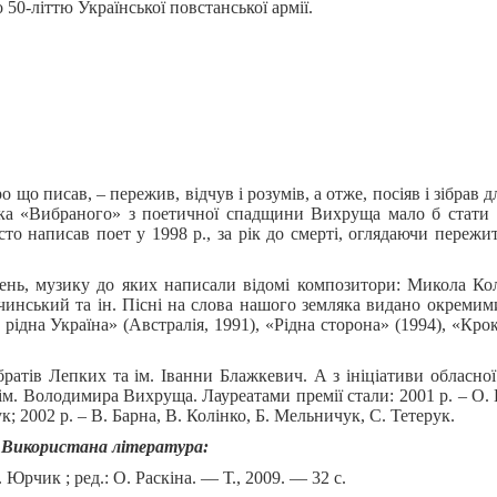
0-літтю Української повстанської армії.
о писав, – пережив, відчув і розумів, а отже, посіяв і зібрав д
ика «Вибраного» з поетичної спадщини Вихруща мало б стати
то написав поет у 1998 р., за рік до смерті, оглядаючи пережит
ень, музику до яких написали відомі композитори: Микола Ко
инський та ін.
Пісні на слова нашого земляка видано окремим
рідна Україна» (Австралія, 1991), «Рідна сторона» (1994), «Крок
ратів Лепких та ім. Іванни Блажкевич. А з ініціативи обласно
ім. Володимира Вихруща. Лауреатами премії стали: 2001 р. – О. Г
; 2002 р. – В. Барна, В. Колінко, Б. Мельничук, С. Тетерук.
Використана література:
. Юрчик ; ред.: О. Раскіна. — Т., 2009. — 32 с.