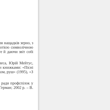
ля нащадків зерно, з
 отією символічною
е й даючи звіт собі
леса, Юрій Мейтус,
и книжками: «Пісні
ом, руш» (1995), «З
ї ради профспілок у
ерман; 2002 р. – В.