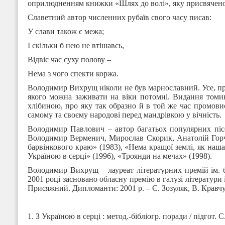
оприлюдненням книжки «Шлях до волі», яку присвячено 5
Славетний автор численних рубаїв свого часу писав:
У слави також є межа;
І скільки б нею не втішавсь,
Відвіє час суху полову –
Нема з чого спекти коржа.
Володимир Вихрущ ніколи не був марнославний. Усе, про щ
якого можна заживати на віки потомні. Видання том
хлібиною, про яку так образно й в той же час промовис
самому та своєму народові перед мандрівкою у вічність.
Володимир Павлович – автор багатьох популярних піс
Володимир Верменич, Мирослав Скорик, Анатолій Горч
барвінкового краю» (1983), «Нема кращої землі, як наша 
Україною в серці» (1996), «Троянди на мечах» (1998).
Володимир Вихрущ – лауреат літературних премій ім. б
2001 році засновано обласну премію в галузі літератури 
Присяжний. Дипломанти: 2001 р. – Є. Зозуляк, В. Кравчук
1. З Україною в серці : метод.-бібліогр. поради / підгот. С