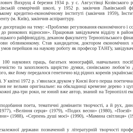
вич Вихрущ 4 березня 1934 р. у с. Августівці Козівського р
івській семирічній школі, у 1952 р. закінчив Львівський ф
ькому кредитно-економічному інституті (закінчив 1959), Інсти
нту (м. Київ), закінчив аспірантуру.
у дисертацію на тему: «Проблеми регулювання економічного і с
у до ринкових відносин».
Працював завідувачем відділу в район
щицького райфінвідділу, деканом факультету Тернопільського фін
лови облвиконкому. Став кандидатом, доктором економічних н
 умов перейшов на наукову роботу як професор ТАНГу, завідува
100 наукових праць, багатьох монографій, навчальних посі
ричністю та захоплюють щирістю думки, синівською любов’ю д
го, яке йому передалося генетично від рідних коренів українськ
 У квітні 1972 р. з’явилася друком у Києві його перша поетичн
ня не вельми оригінальне: на обкладинці кремезне дерево з цу
кожні два-три роки, не юний вже автор, знаний на Тернопіллі ек
подобання поета, тематичні домінанти творчості, а й рух, дин
977), «Веління серця» (1979), «Подих весни» (1980), «Поезії»
ини» (1988), «Серпень душі моєї» (1990), «Мамина світлиця» (1
езалежної держави позначений у літературній творчості профе