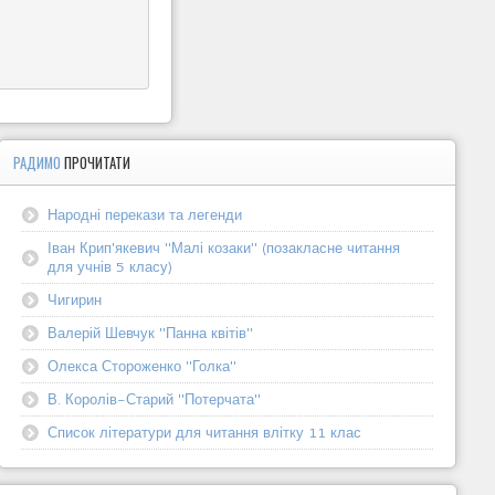
РАДИМО
ПРОЧИТАТИ
Народні перекази та легенди
Іван Крип'якевич "Малі козаки" (позакласне читання
для учнів 5 класу)
Чигирин
Валерій Шевчук "Панна квітів"
Олекса Стороженко "Голка"
В. Королів-Старий "Потерчата"
Список літератури для читання влітку 11 клас