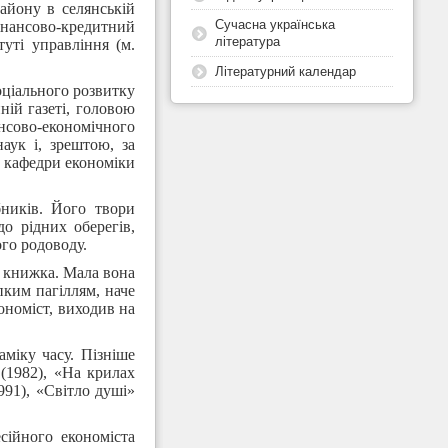
айону в селянській
Сучасна українська
інансово-кредитний
література
туті управління (м.
Літературний календар
оціального розвитку
ній газеті, головою
ансово-економічного
аук і, зрештою, за
ч кафедри економіки
бників. Його твори
о рідних оберегів,
ого родоводу.
а книжка. Мала вона
пким пагіллям, наче
ономіст, виходив на
аміку часу. Пізніше
 (1982), «На крилах
991), «Світло душі»
сійного економіста