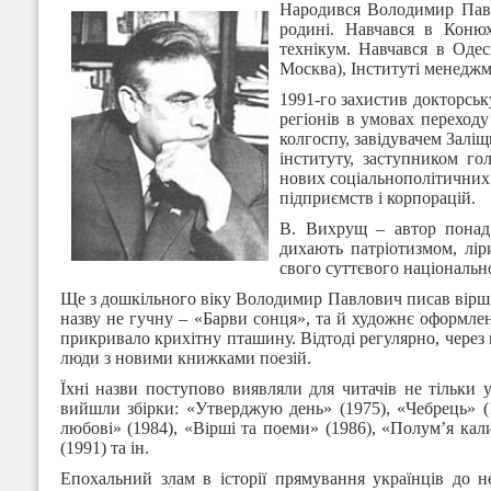
Народився Володимир Павло
родині. Навчався в Конюх
технікум. Навчався в Одес
Москва), Інституті менеджме
1991-го захистив докторськ
регіонів в умовах переход
колгоспу, завідувачем Залі
інституту, заступником го
нових соціальнополітичних
підприємств і корпорацій.
В. Вихрущ – автор понад 
дихають патріотизмом, лі
свого суттєвого національно
Ще з дошкільного віку Володимир Павлович писав вірші.
назву не гучну – «Барви сонця», та й художнє оформлен
прикривало крихітну пташину. Відтоді регулярно, через 
люди з новими книжками поезій.
Їхні назви поступово виявляли для читачів не тільки у
вийшли збірки: «Утверджую день» (1975), «Чебрець» (1
любові» (1984), «Вірші та поеми» (1986), «Полум’я кал
(1991) та ін.
Епохальний злам в історії прямування українців до н