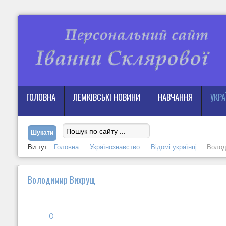
ГОЛОВНА
ЛЕМКІВСЬКІ НОВИНИ
НАВЧАННЯ
УКР
Ви тут:
Головна
Українознавство
Відомі українці
Волод
Володимир Вихрущ
0