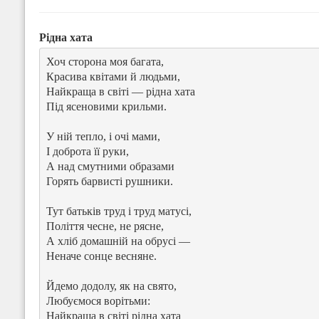
Рідна хата
Хоч сторона моя багата,

Красива квітами й людьми,

Найкраща в світі — рідна хата

Під ясеновими крильми.

У ній тепло, і очі мами,

І доброта її руки,

А над смутними образами

Горять барвисті рушники.

Тут батьків труд і труд матусі,

Поліття чесне, не рясне,

А хліб домашній на обрусі —

Неначе сонце весняне.

Йдемо додолу, як на свято,

Любуємося ворітьми:

Найкраща в світі рідна хата
