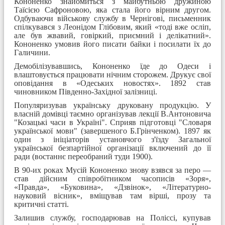
Кононенко знайомиться з майбутньою дружиною
Таїсією Сафроновою, яка стала його вірним другом.
Одбуваючи військову службу в Чернігові, письменник
спілкувався з Леонідом Глібовим, який «тоді вже осліп,
але був жвавий, говіркий, приємний і делікатний».
Кононенко умовив його писати байки і посилати їх до
Галичини.
Демобілізувавшись, Кононенко їде до Одеси і
влаштовується працювати нічним сторожем. Друкує свої
оповідання в «Одеських новостях». 1892 став
чиновником Південно-Західної залізниці.
Популяризував українську друковану продукцію. У
власній домівці таємно організував лекції В.Антоновича
"Козацькі часи в Україні". Сприяв підготовці "Словаря
української мови" (завершеного Б.Грінченком). 1897 як
один з ініціаторів установчого з'їзду Загальної
української безпартійної організації включений до її
ради (востаннє переобраний туди 1900).
В 90-их роках Мусій Кононенко знову взявся за перо —
став дійсним співробітником часописів «Зоря»,
«Правда», «Буковина», «Дзвінок», «Літературно-
науковий вісник», вміщував там вірші, прозу та
критичні статті.
Залишив службу, господарював на Поліссі, купував