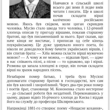
Навчався в сільській школі
всього дві зими й ледве вмів
читати і писати. Ще в школі
почав складати вірші
каліченою російською
мовою. Якось був свідком, коли циган скривдив
чоловіка. Мусію стало шкода того чоловіка, і 12-річний
хлопець описав ту пригоду віршами, показав старшому
братові, що був письменніший за нього. Брат сказав, що
наче кінця не вистачає, і приписав од себе кінець
поукраїнському. Це дуже здивувало юного поета, бо
ніколи не доводилося йому бачити українських віршів, і
він спитав брата: — Хіба можна скласти вірші мужичою
мовою? — А чому ж не можна, — відказав брат, — адже
в нас співають пісні, а пісня — то однаково, що і вірші.
Розмова ця запала хлопцеві в серце, він почав складати
вірші на зразок народних пісень.
Незабаром помер батько, і треба було Мусієві
допомагати старшому братові в господарстві, хоч сам
він був кволий і хворобливий. Через два-три роки помер
і поетів брат, становище М. Кононенка стало нестерпне
— до сільської роботи був нездатний. Переконавшись у
цьому, дядько відвіз 16-річного хлопця до Києва і віддав
його на службу до професора Шкляревського.
Наприкінці 1881-го створює поему «Нещасне кохання»,