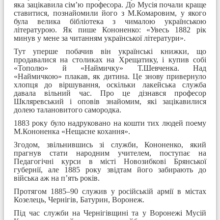
яка зацікавила сім’ю професора. До Мусія почали краще
ставитися, познайомили його з М.Комаровим, у якого
була велика бібліотека з чималою українською
літературою. Як пише Кононенко: «Увесь 1882 рік
минув у мене за читанням української літератури».
Тут уперше побачив він українські книжки, що
продавалися на столиках на Хрещатику, і купив собі
«Тополю» й «Наймичку» Т.Шевченка. Над
«Наймичкою» плакав, як дитина. Це знову привернуло
хлопця до віршування, оскільки лакейська служба
давала вільний час. Про це дізнався професор
Шкляревський і оповів знайомим, які зацікавилися
долею талановитого самородка.
1883 року було надруковано на кошти тих людей поему
М.Кононенка «Нещасне кохання».
Згодом, звільнившись зі служби, Кононенко, який
прагнув стати народним учителем, поступає на
Педагогічні курси в місті Новозибкові Брянської
губернії, але 1885 року звідтам його забирають до
війська аж на п’ять років.
Протягом 1885–90 служив у російській армії в містах
Козелець, Чернігів, Батурин, Воронеж.
Під час служби на Чернігівщині та у Воронежі Мусій