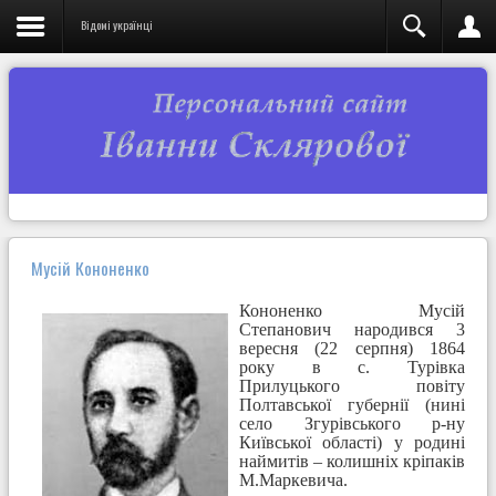
Відомі українці
Мусій Кононенко
Кононенко Мусій
Степанович народився 3
вересня (22 серпня) 1864
року в с. Турівка
Прилуцького повіту
Полтавської губернії (нині
село Згурівського р-ну
Київської області) у родині
наймитів – колишніх кріпаків
М.Маркевича.