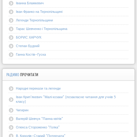
Іванна Блажкевич
Іван Франко на Тернопільщині
Легенди Тернопільщини
Тарас Шевченко і Тернопільщина
БОРИС ХАРЧУК
Степан Будний
Ганна Костів-Гуска
РАДИМО
ПРОЧИТАТИ
Народні перекази та легенди
Іван Крип'якевич "Малі козаки" (позакласне читання для учнів 5
класу)
Чигирин
Валерій Шевчук "Панна квітів"
Олекса Стороженко "Голка"
В. Королів-Старий "Потерчата"