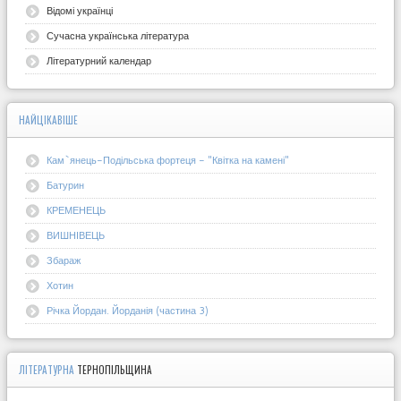
Відомі українці
Сучасна українська література
Літературний календар
НАЙЦІКАВІШЕ
Кам`янець-Подільська фортеця - "Квітка на камені"
Батурин
КРЕМЕНЕЦЬ
ВИШНІВЕЦЬ
Збараж
Хотин
Річка Йордан. Йорданія (частина 3)
ЛІТЕРАТУРНА
ТЕРНОПІЛЬЩИНА