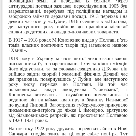
поміщицькі землі та передавав їх селянам. Через
антиурядові погляди зазнавав переслідування, 1905 був
заарештований, перебував під поліційним наглядом із
забороною займати державні посади. 1913 переїхав і на
деякий час осів у м.Лубни, 1916 оселився в м.Полтава,
де наступного року ввійшов до правління місцевої
спілки кредитових та ощадно-позичкових товариств.
В 1917 – 1918 роках М.Кононенко видав у Полтаві п’ять
томів власних поетичних творів під загальною назвою
«Хвилі».
1919 року в Україну за часів лютої чекістської сваволі
письменника було заарештовано. І хоч за кілька місяців
його відпустили, та, за словами священика Д.Бурка, він
вийшов звідти хворий і зламаний фізично. Деякий час
ще працював, повернувшись у Лубни, але наступного
року знову переїхав до Полтави. На той час
більшовицька влада ліквідувала "Союзбанк", і
Кононенка виселяють зі службового помешкання. Із
родиною він винаймає квартиру в будинку Назимової
по вулиці Липовій. Загострення туберкульозу прикувало
письменника-патріота до ліжка і, ймовірно, врятувало
від більшовицьких репресій, які прокотилися Полтавою
в 1920–1921 роках.
На початку 1922 року дружина перевозить його в Нові
Санжари, сподіваючись на цілюще свіже повітря. Тут