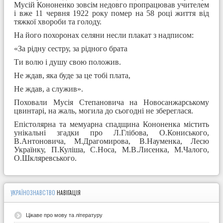
Мусій Кононенко зовсім недовго пропрацював учителем
і вже 11 червня 1922 року помер на 58 році життя від
тяжкої хвороби та голоду.
На його похоронах селяни несли плакат з надписом:
«За рідну сестру, за рідного брата
Ти волю і душу свою положив.
Не ждав, яка буде за це тобі плата,
Не ждав, а служив».
Поховали Мусія Степановича на Новосанжарському
цвинтарі, на жаль, могила до сьогодні не збереглася.
Епістолярна та мемуарна спадщина Кононенка містить
унікальні згадки про Л.Глібова, О.Кониського,
В.Антоновича, М.Драгомирова, В.Науменка, Лесю
Українку, П.Куліша, С.Носа, М.В.Лисенка, М.Чалого,
О.Шкляревського.
УКРАЇНОЗНАВСТВО
НАВІГАЦІЯ
Цікаве про мову та літературу