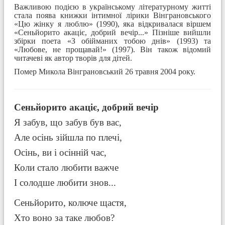
Важливою подією в українському літературному житті
стала поява книжки інтимної лірики Вінграновського
«Цю жінку я люблю» (1990), яка відкривалася віршем
«Сеньйорито акаціє, добрий вечір...» Пізніше вийшли
збірки поета «З обійманих тобою днів» (1993) та
«Любове, не прощавай!» (1997). Він також відомий
читачеві як автор творів для дітей.
Помер Микола Вінграновський 26 травня 2004 року.
Сеньйорито акаціє, добрий вечір
Я забув, що забув був вас,
Але осінь зійшла по плечі,
Осінь, ви і осінній час,
Коли стало любити важче
І солодше любити знов...
Сеньйорито, колюче щастя,
Хто воно за таке любов?