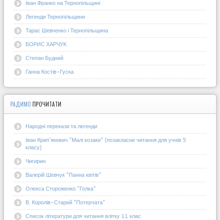
Іван Франко на Тернопільщині
Легенди Тернопільщини
Тарас Шевченко і Тернопільщина
БОРИС ХАРЧУК
Степан Будний
Ганна Костів-Гуска
РАДИМО
ПРОЧИТАТИ
Народні перекази та легенди
Іван Крип'якевич "Малі козаки" (позакласне читання для учнів 5
класу)
Чигирин
Валерій Шевчук "Панна квітів"
Олекса Стороженко "Голка"
В. Королів-Старий "Потерчата"
Список літератури для читання влітку 11 клас