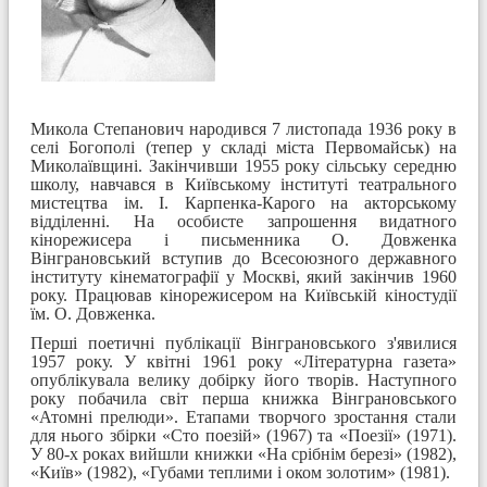
Микола Степанович народився 7 листопада 1936 року в
селі Богополі (тепер у складі міста Первомайськ) на
Миколаївщині. Закінчивши 1955 року сільську середню
школу, навчався в Київському інституті театрального
мистецтва ім. І. Карпенка-Карого на акторському
відділенні. Нa особисте запрошення видатного
кінорежисера і письменника О. Довженка
Вінграновський вступив до Всесоюзного державного
інституту кінематографії у Москві, який закінчив 1960
року. Працював кінорежисером на Київській кіностудії
їм. О. Довженка.
Перші поетичні публікації Вінграновського з'явилися
1957 року. У квітні 1961 року «Літературна газета»
опублікувала велику добірку його творів. Наступного
року побачила світ перша книжка Вінграновського
«Атомні прелюди». Етапами творчого зростання стали
для нього збірки «Сто поезій» (1967) та «Поезії» (1971).
У 80-х роках вийшли книжки «На срібнім березі» (1982),
«Київ» (1982), «Губами теплими і оком золотим» (1981).