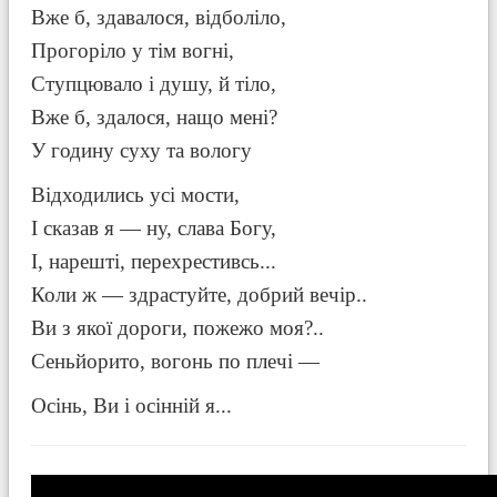
Вже б, здавалося, відболіло,
Прогоріло у тім вогні,
Ступцювало і душу, й тіло,
Вже б, здалося, нащо мені?
У годину суху та вологу
Відходились усі мости,
І сказав я — ну, слава Богу,
І, нарешті, перехрестивсь...
Коли ж — здрастуйте, добрий вечір..
Ви з якої дороги, пожежо моя?..
Сеньйорито, вогонь по плечі —
Осінь, Ви і осінній я...