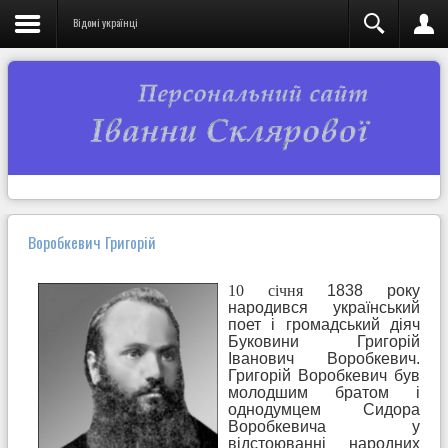
Відомі українці
Воробкевич Григорій
10 січня
1838 року
народився український
поет і громадський діяч
Буковини Григорій
Іванович Воробкевич.
Григорій Воробкевич був
молодшим братом і
однодумцем Сидора
Воробкевича у
відстоюванні народних