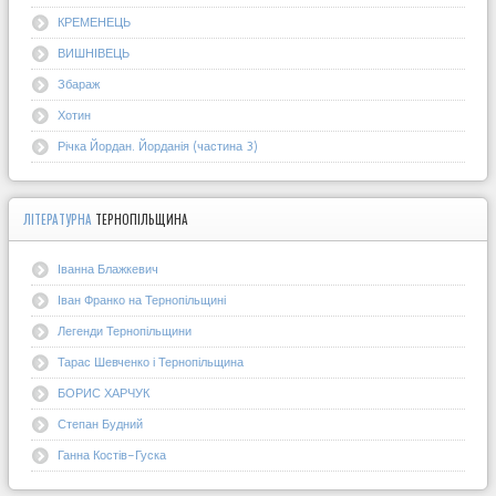
КРЕМЕНЕЦЬ
ВИШНІВЕЦЬ
Збараж
Хотин
Річка Йордан. Йорданія (частина 3)
ЛІТЕРАТУРНА
ТЕРНОПІЛЬЩИНА
Іванна Блажкевич
Іван Франко на Тернопільщині
Легенди Тернопільщини
Тарас Шевченко і Тернопільщина
БОРИС ХАРЧУК
Степан Будний
Ганна Костів-Гуска