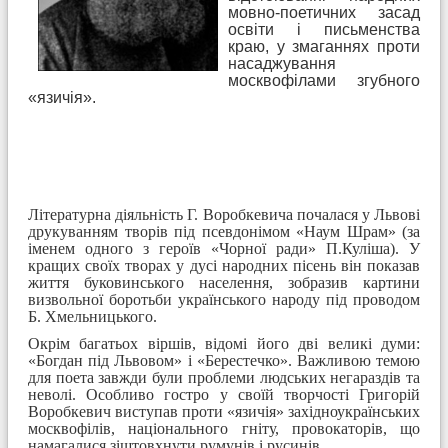
мовно-поетичних засад
освіти і письменства
краю, у змаганнях проти
насаджування
москвофілами згубного
«язичія».
Літературна діяльність Г. Воробкевича почалася у Львові
друкуванням творів під псевдонімом «Наум Шрам» (за
іменем одного з героїв «Чорної ради» П.Куліша). У
кращих своїх творах у дусі народних пісень він показав
життя буковинського населення, зобразив картини
визвольної боротьби українського народу під проводом
Б. Хмельницького.
Окрім багатьох віршів, відомі його дві великі думи:
«Богдан під Львовом» і «Берестечко». Важливою темою
для поета завжди були проблеми людських негараздів та
неволі. Особливо гостро у своїй творчості Григорій
Воробкевич виступав проти «язичія» західноукраїнських
москвофілів, національного гніту, провокаторів, що
намагалися зіштовхнути румунів і русинів.