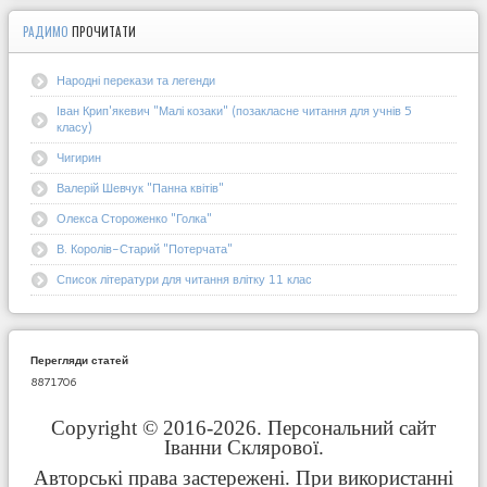
РАДИМО
ПРОЧИТАТИ
Народні перекази та легенди
Іван Крип'якевич "Малі козаки" (позакласне читання для учнів 5
класу)
Чигирин
Валерій Шевчук "Панна квітів"
Олекса Стороженко "Голка"
В. Королів-Старий "Потерчата"
Список літератури для читання влітку 11 клас
Перегляди статей
8871706
Copyright © 2016-2026. Персональний сайт
Іванни Склярової.
Авторські права застережені. При використанні