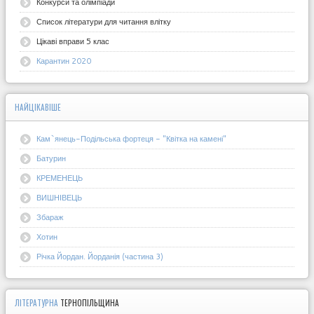
Конкурси та олімпіади
Список літератури для читання влітку
Цікаві вправи 5 клас
Карантин 2020
НАЙЦІКАВІШЕ
Кам`янець-Подільська фортеця - "Квітка на камені"
Батурин
КРЕМЕНЕЦЬ
ВИШНІВЕЦЬ
Збараж
Хотин
Річка Йордан. Йорданія (частина 3)
ЛІТЕРАТУРНА
ТЕРНОПІЛЬЩИНА