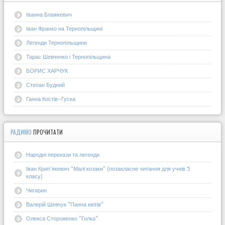
Іванна Блажкевич
Іван Франко на Тернопільщині
Легенди Тернопільщини
Тарас Шевченко і Тернопільщина
БОРИС ХАРЧУК
Степан Будний
Ганна Костів-Гуска
РАДИМО
ПРОЧИТАТИ
Народні перекази та легенди
Іван Крип'якевич "Малі козаки" (позакласне читання для учнів 5
класу)
Чигирин
Валерій Шевчук "Панна квітів"
Олекса Стороженко "Голка"