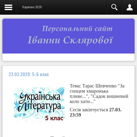
Карантин 2020
23.03.2020. 5-Б клас
Тема: Тарас Шевченко "За
сонцем хмаронька
пливе...", "Садок вишневий
коло хати..."
Сесія закінчується
27.03.
23:59