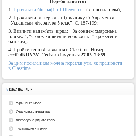
Перебіг заняття:
1.
Прочитати біографію Т.Шевченка
(за посиланням);
2. Прочитати матеріал в підручнику О.Авраменка
"Українська література 5 клас". С. 187-199;
3. Вивчити напам`ять вірші: "За сонцем хмаронька
пливе...", "Садок вишневий коло хати..." (розказати
батькам);
4. Пройти тестові завдання в Classtime. Номер
сесії:
4KDY3Y
. Сесія закінчується
27.03. 23:59
За цим посиланням можна переглянути, як працювати
в Classtime
5
КЛАС НАВІГАЦІЯ
Українська мова
Українська література
Літературна рідного краю
Позакласне читання