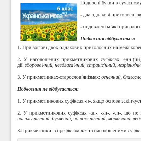
Подвоєні букви в сучасному
- два однакові приголосні з
- подовжені м’які приголосн
Подвоєння відбувається:
1. При збігові двох однакових приголосних на межі корен
2. У наголошених прикметникових суфіксах -енн-(ий)
дії:
здорове'нний, невблага'нний, страше'нний, незрівня'нн
3. У прикметниках-старослов’янізмах:
огненний, благосл
Подвоєння не відбувається:
1. У прикметникових суфіксах -н-, якщо основа закінчуєт
2. У прикметникових суфіксах
-
ан-, -ян-, -ен-, що н
насильствений, буквений, потомствений, морквяний, леб
3.Прикметники з префіксом
не-
та наголошеними суфік