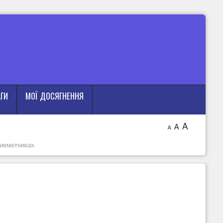
АГИ
МОЇ ДОСЯГНЕННЯ
A
A
A
рикметниках