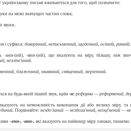
 українському письмі вживаються для того, щоб позначити:
вуки на межі значущих частин слова;
і звуки.
я і суфікса:
докорінний, неписьменний, щоденний, осінній, ранній
;
, -анн-(ий), -янн-(ий), що вказують на міру, більшу, ніж зв
ий, незліче'нний
.
овенний, блаженний, окаянний, священний, мерзенний.
ься на будь-який інший звук, крім
-н
:
реформа — реформений, де
е вказують на неможливість виконання дії або велику міру, та
единий
. Порівняйте:
нездо'ланий — нездола'нний, неоці'нений — н
сами
–енн-
,
-анн-,
які вказують на найвищу міру ознаки, пишемо з