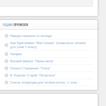
РАДИМО
ПРОЧИТАТИ
Народні перекази та легенди
Іван Крип'якевич "Малі козаки" (позакласне читання
для учнів 5 класу)
Чигирин
Валерій Шевчук "Панна квітів"
Олекса Стороженко "Голка"
В. Королів-Старий "Потерчата"
Список літератури для читання влітку 11 клас