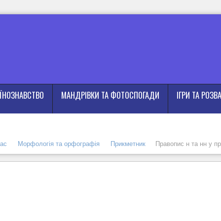
АЇНОЗНАВСТВО
МАНДРІВКИ ТА ФОТОСПОГАДИ
ІГРИ ТА РОЗВ
лас
Морфологія та орфографія
Прикметник
Правопис н та нн у п