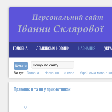
ГОЛОВНА
ЛЕМКІВСЬКІ НОВИНИ
НАВЧАННЯ
УКР
Ви тут:
Головна
Навчання
6 клас
Українська мова 6 к
Правопис н та нн у прикметниках
0