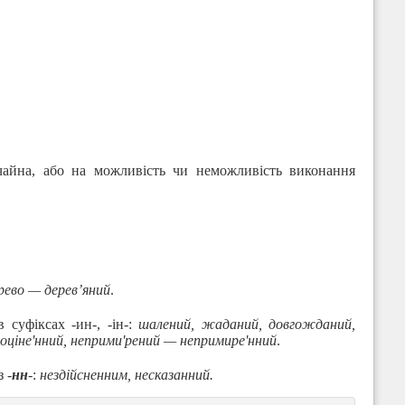
ичайна, або на можливість чи неможливість виконання
рево — дерев’яний
.
 в суфіксах
-
ин-, -ін-:
шалений, жаданий, довгожданий,
еоціне'нний, неприми'рений — непримире'нний
.
 -
нн
-:
нездійсненним, несказанний.