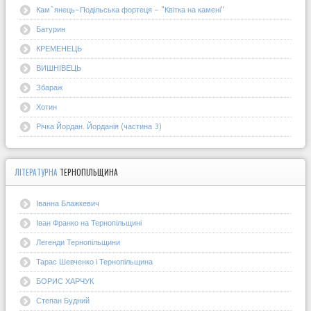
Кам`янець-Подільська фортеця - "Квітка на камені"
Батурин
КРЕМЕНЕЦЬ
ВИШНІВЕЦЬ
Збараж
Хотин
Річка Йордан. Йорданія (частина 3)
ЛІТЕРАТУРНА
ТЕРНОПІЛЬЩИНА
Іванна Блажкевич
Іван Франко на Тернопільщині
Легенди Тернопільщини
Тарас Шевченко і Тернопільщина
БОРИС ХАРЧУК
Степан Будний