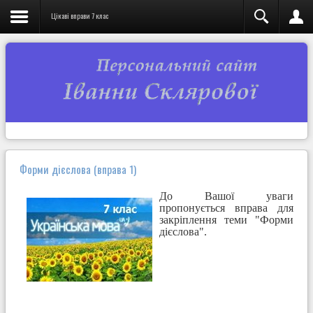
Цікаві вправи 7 клас
Форми дієслова (вправа 1)
До Вашої уваги
пропонується вправа для
закріплення теми "Форми
дієслова".