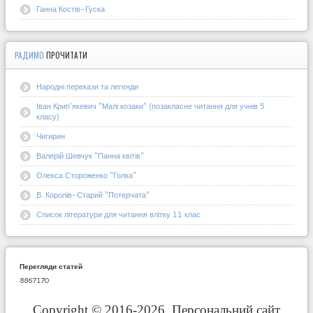
Ганна Костів-Гуска
РАДИМО
ПРОЧИТАТИ
Народні перекази та легенди
Іван Крип'якевич "Малі козаки" (позакласне читання для учнів 5
класу)
Чигирин
Валерій Шевчук "Панна квітів"
Олекса Стороженко "Голка"
В. Королів-Старий "Потерчата"
Список літератури для читання влітку 11 клас
Перегляди статей
8867170
Copyright © 2016-2026. Персональний сайт