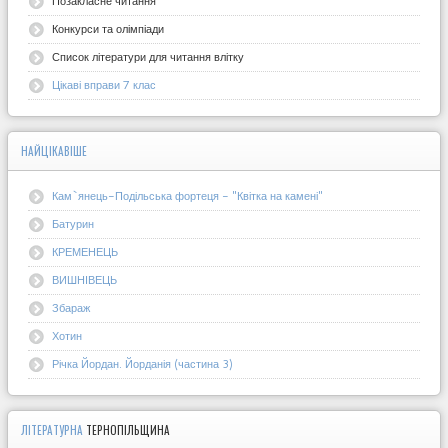
Позакласне читання
Конкурси та олімпіади
Список літератури для читання влітку
Цікаві вправи 7 клас
НАЙЦІКАВІШЕ
Кам`янець-Подільська фортеця - "Квітка на камені"
Батурин
КРЕМЕНЕЦЬ
ВИШНІВЕЦЬ
Збараж
Хотин
Річка Йордан. Йорданія (частина 3)
ЛІТЕРАТУРНА
ТЕРНОПІЛЬЩИНА