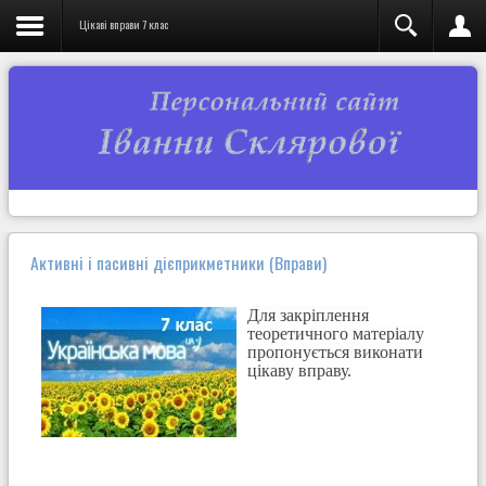
Цікаві вправи 7 клас
Активні і пасивні дієприкметники (Вправи)
Для закріплення
теоретичного матеріалу
пропонується виконати
цікаву вправу.