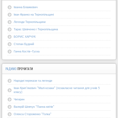
Іванна Блажкевич
Іван Франко на Тернопільщині
Легенди Тернопільщини
Тарас Шевченко і Тернопільщина
БОРИС ХАРЧУК
Степан Будний
Ганна Костів-Гуска
РАДИМО
ПРОЧИТАТИ
Народні перекази та легенди
Іван Крип'якевич "Малі козаки" (позакласне читання для учнів 5
класу)
Чигирин
Валерій Шевчук "Панна квітів"
Олекса Стороженко "Голка"