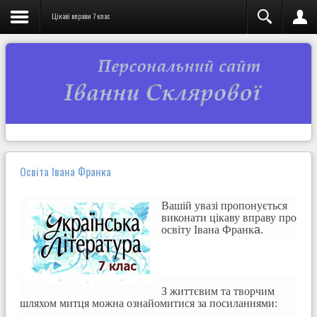
Цікаві вправи 7 клас
Освіта Івана Франка
Вашій увазі пропонується
виконати цікаву вправу про
освіту
Івана Франк
а.
З життєвим та творчим
шляхом митця можна ознайомитися за посиланнями: