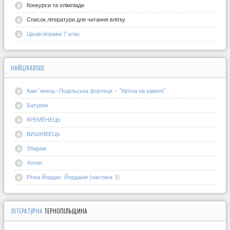
Конкурси та олімпіади
Список літератури для читання влітку
Цікаві вправи 7 клас
НАЙЦІКАВІШЕ
Кам`янець-Подільська фортеця - "Квітка на камені"
Батурин
КРЕМЕНЕЦЬ
ВИШНІВЕЦЬ
Збараж
Хотин
Річка Йордан. Йорданія (частина 3)
ЛІТЕРАТУРНА
ТЕРНОПІЛЬЩИНА