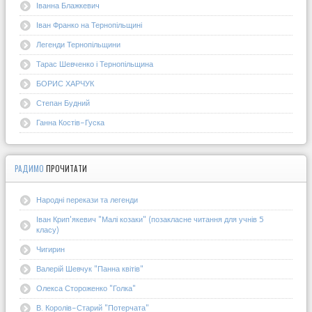
Іванна Блажкевич
Іван Франко на Тернопільщині
Легенди Тернопільщини
Тарас Шевченко і Тернопільщина
БОРИС ХАРЧУК
Степан Будний
Ганна Костів-Гуска
РАДИМО
ПРОЧИТАТИ
Народні перекази та легенди
Іван Крип'якевич "Малі козаки" (позакласне читання для учнів 5
класу)
Чигирин
Валерій Шевчук "Панна квітів"
Олекса Стороженко "Голка"
В. Королів-Старий "Потерчата"