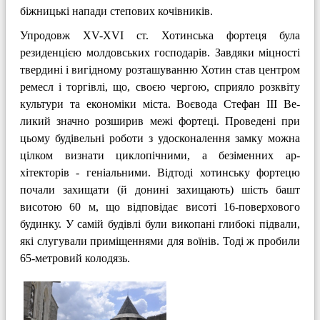
біжницькі напади степових кочівників.
Упродовж XV-XVI ст. Хотинська форте­ця була
резиденцією молдовських гос­подарів. Завдяки міцності
твердині і ви­гідному розташуванню Хотин став центром
ремесл і торгівлі, що, своєю чергою, сприяло розквіту
культури та економіки міста. Воєвода Стефан III Ве­
ликий значно розширив межі фортеці. Проведені при
цьому будівельні роботи з удосконалення замку можна
цілком визнати циклопічними, а безіменних ар­
хітекторів - геніальними. Відтоді хотин­ську фортецю
почали захищати (й до­нині захищають) шість башт
висотою 60 м, що відповідає висоті 16-поверхового
будинку. У самій будівлі були викопані глибокі підвали,
які слугували примі­щеннями для воїнів. Тоді ж пробили
65-метровий колодязь.