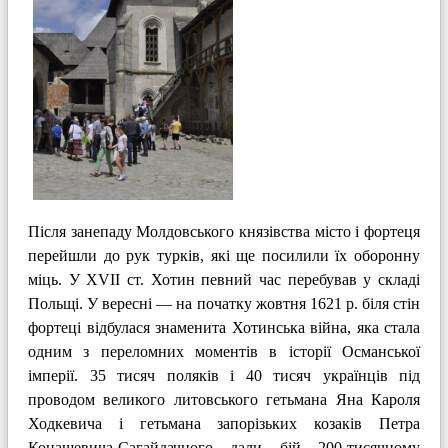
Після занепаду Молдовського князів­ства місто і фортеця
перейшли до рук турків, які ще посилили їх оборонну
міць. У XVII ст. Хотин певний час пере­бував у складі
Польщі. У вересні — на початку жовтня 1621 р. біля стін
фортеці відбулася знаменита Хотинська війна, яка стала
одним з переломних моментів в історії Османської
імперії. 35 тисяч по­ляків і 40 тисяч українців під
проводом ве­ликого литовського гетьмана Яна Кароля
Ходкевича і гетьмана запорізьких коза­ків Петра
Конашевича-Сагайдачного дали бій 200-тисячному