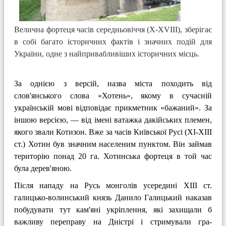
Велична фортеця часів середньовіччя (X-XVIII), зберігає
в собі багато історичних фактів і значних подій для
України, одне з найпривабливіших історичних місць.
За однією з версій, назва міста походить від
слов'янського слова «Хотень», якому в сучасній
українській мові відповідає прикметник «бажаний». За
іншою версі­єю, — від імені ватажка дакійських пле­мен,
якого звали Котизон. Вже за часів Київської Русі (ХІ-ХІІІ
ст.) Хотин був значним населеним пунктом. Він займав
територію понад 20 га. Хотин­ська фортеця в той час
була дерев'яною.
Після нападу на Русь монголів усередині XIII ст.
галицько-волинський князь Дани­ло Галицький наказав
побудувати тут кам'яні укріплення, які захищали б
важли­ву переправу на Дністрі і стримували гра­