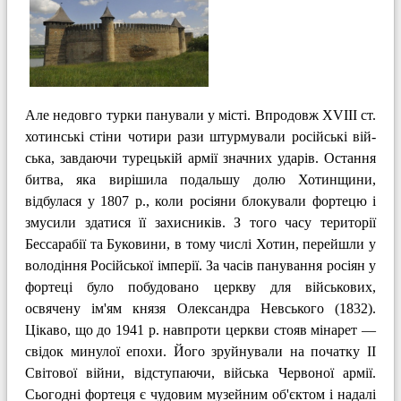
Але недовго турки панували у місті. Впродовж XVIII ст.
хотинські стіни чо­тири рази штурмували російські вій­
ська, завдаючи турецькій армії значних ударів. Остання
битва, яка вирішила по­дальшу долю Хотинщини,
відбулася у 1807 p., коли росіяни блокували форте­цю і
змусили здатися її захисників. З того часу території
Бессарабії та Букови­ни, в тому числі Хотин, перейшли у
воло­діння Російської імперії. За часів панування росіян у
фортеці було побудовано церкву для військових,
освячену ім'ям князя Олександра Невського (1832).
Цікаво, що до 1941 р. на­впроти церкви стояв мінарет —
свідок минулої епохи. Його зруйнували на по­чатку II
Світової війни, відступаючи, війська Червоної армії.
Сьогодні фортеця є чудовим музейним об'єктом і надалі