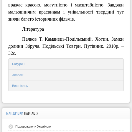
вражає красою, могут­ністю і масштабністю. Завдяки
мальов­ничим краєвидам і унікальності тверди­ні тут
зняли багато історичних фільмів.
Література
Палков Т. Камянець-Подільський. Хотин. Замки
долини Збруча. Подільські Товтри. Путівник. 2010р. –
32с.
Батурин
Збараж
Вишнівець
МАНДРІВКИ
НАВІГАЦІЯ
Подорожуючи Україною