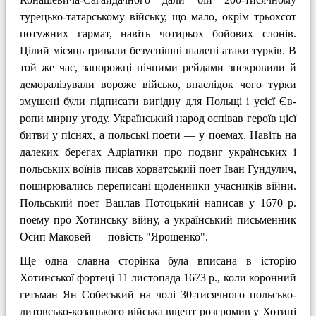
турецько-татарському війську, що мало, окрім трьохсот
потуж­них гармат, навіть чотирьох бойо­вих слонів.
Цілий місяць тривали безуспішні шалені атаки турків. В
той же час, запорожці нічними рейдами знекровили й
деморалі­зували вороже військо, внаслідок чого турки
змушені були підписа­ти вигідну для Польщі і усієї Єв­
ропи мирну угоду. Український народ оспівав ге­роїв цієї
битви у піснях, а поль­ські поети — у поемах. Навіть на
далеких берегах Адріатики про подвиг українських і
поль­ських воїнів писав хорват­ський поет Іван Гундулич,
поширюва­лись переписані щоденники учасників війни.
Польський поет Вацлав Потоцький написав у 1670 р.
поему про Хотин­ську війну, а український письменник
Осип Маковей — повість "Ярошенко".
Ще одна славна сторінка була вписана в історію
Хотинської фортеці 11 листопа­да 1673 p., коли коронний
гетьман Ян Собеський на чолі 30-тисячного польсько-
литовсько-козацького війська вщент розгромив у Хотині