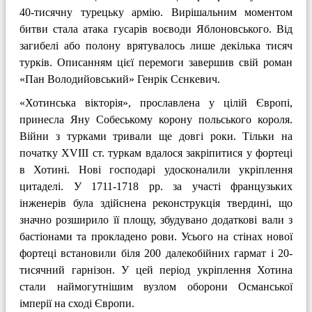
40-тисячну турець­ку армію. Вирішальним моментом
битви стала атака гусарів воєводи Яблоновського. Від
загибелі або полону врятува­лось лише декілька тисяч
турків. Опи­санням цієї перемоги завершив свій роман
«Пан Володийовський» Генрік Сєнкевич.
«Хотинська вікторія», про­славлена у цілій Європі,
принесла Яну Собеському корону польського короля.
Війни з турками тривали ще довгі роки. Тільки на
початку XVIII ст. туркам вда­лося закріпитися у фортеці
в Хотині. Нові господарі удосконалили укріплен­ня
цитаделі. У 1711-1718 pp. за участі французьких
інженерів була здійснена реконструкція твердині, що
значно роз­ширило її площу, збудувано додаткові вали з
бастіонами та прокладено рови. Усього на стінах нової
фортеці встано­вили біля 200 далекобійних гармат і 20-
тисячний гарнізон. У цей період укрі­плення Хотина
стали наймогутнішим вузлом оборони Османської
імперії на сході Європи.