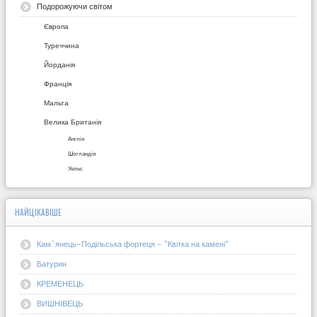
Подорожуючи світом
Європа
Туреччина
Йорданія
Франція
Мальта
Велика Британія
Англія
Шотландія
Уельс
НАЙЦІКАВІШЕ
Кам`янець-Подільська фортеця - "Квітка на камені"
Батурин
КРЕМЕНЕЦЬ
ВИШНІВЕЦЬ