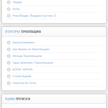
Збараж
Хотин
Річка Йордан. Йорданія (частина 3)
ЛІТЕРАТУРНА
ТЕРНОПІЛЬЩИНА
Іванна Блажкевич
Іван Франко на Тернопільщині
Легенди Тернопільщини
Тарас Шевченко і Тернопільщина
БОРИС ХАРЧУК
Степан Будний
Ганна Костів-Гуска
РАДИМО
ПРОЧИТАТИ