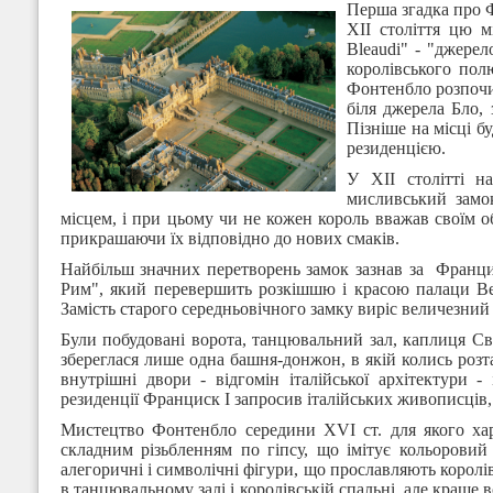
Перша згадка про Ф
XII століття цю м
Bleaudi" - "джерел
королівського полю
Фонтенбло розпочин
біля джерела Бло, 
Пізніше на місці б
резиденцією.
У XII столітті н
мисливський замо
місцем, і при цьому чи не кожен король вважав своїм о
прикрашаючи їх відповідно до нових смаків.
Найбільш значних перетворень замок зазнав за Франци
Рим", який
перевершить розкішшю і красою палаци Вен
Замість старого середньовічного замку виріс величезний р
Були побудовані ворота, танцювальний зал, каплиця Св.
збереглася лише одна башня-донжон, в якій колись роз
внутрішні двори - відгомін італійської архітектури -
резиденції Франциск I запросив італійських живописців
Мистецтво Фонтенбло середини XVI ст. для якого хар
складним різьбленням по гіпсу, що імітує кольоров
алегоричні і символічні фігури, що прославляють королі
в танцювальному залі і королівській спальні, але краще