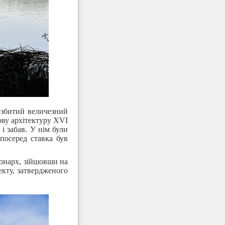
озбитий величезний
ову архітектуру XVI
і забав. У нім були
посеред ставка був
онарх, зійшовши на
кту, затвердженого