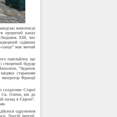
мандські живописці
ув проритий канал
 Людовик XIII, чиє
ридворний садівник
ь-сонце" мав звичай
ого павільйону, що
і створений будуар
 Наполеон, "будинок
завдяки старанням
 імператор Франції
 з солдатами Старої
 Св. Олени, він до
ий палац в Європі".
ам.
ідбулося одруження
си Другій імперії.