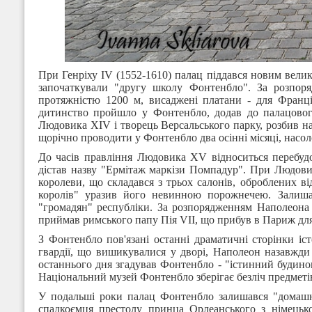
При Генріху IV (1552-1610) палац піддався новим вел
започаткували "другу школу Фонтенбло". За розпор
протяжністю 1200 м, висаджені платани - для Франції
дитинство пройшло у Фонтенбло, додав до палацовог
Людовика XIV і творець Версальського парку, розбив н
щорічно проводити у Фонтенбло два осінні місяці, нас
До часів правління Людовика XV відноситься перебудо
дістав назву "Ермітаж маркізи Помпадур". При Людовик
королеви, що складався з трьох салонів, оброблених в
королів" уразив його невинною порожнечею. Залишал
"громадян" республіки. За розпорядженням Наполеона 
приймав римського папу Пія VII, що прибув в Париж для
З Фонтенбло пов'язані останні драматичні сторінки іст
гвардії, що вишикувалися у дворі, Наполеон назавжди 
останнього дня згадував Фонтенбло - "істинний будино
Національний музей Фонтенбло зберігає безліч предметів
У подальші роки палац Фонтенбло залишався "домашнь
спадкоємця престолу принца Орлеанського з німецьк