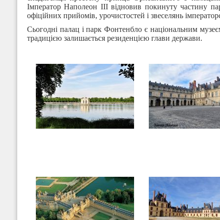
Імператор Наполеон III відновив покинуту частину па
офіційних прийомів, урочистостей і звеселянь імператорс
Сьогодні палац і парк Фонтенбло є національним музеє
традицією залишається резиденцією глави держави.