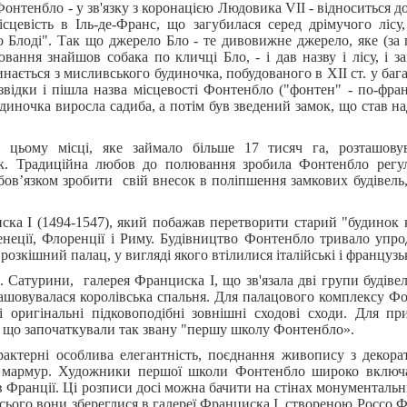
онтенбло - у зв'язку з коронацією Людовика VII - відноситься д
ісцевість в Іль-де-Франс, що загубилася серед дрімучого лісу
о Блоді". Так що джерело Бло - те дивовижне джерело, яке (за 
вання знайшов собака по кличці Бло, - і дав назву і лісу, і зам
ається з мисливського будиночка, побудованого в XII ст. у баг
звідки і пішла назва місцевості Фонтенбло ("фонтен" - по-фра
удиночка виросла садиба, а потім був зведений замок, що став н
а цьому місці, яке займало більше 17 тисяч га, розташовув
к. Традиційна любов до полювання зробила Фонтенбло регул
бов’язком зробити свій внесок в поліпшення замкових будівель
ска I (1494-1547), який побажав перетворити старий "будинок 
еції, Флоренції і Риму. Будівництво Фонтенбло тривало упро
озкішний палац, у вигляді якого втілилися італійські і французьк
 Сатурини, галерея Франциска I, що зв'язала дві групи будівель
ташовувалася королівська спальня. Для палацового комплексу Ф
 і оригінальні підковоподібні зовнішні сходові сходи. Для пр
, що започаткували так звану "першу школу Фонтенбло».
актерні особлива елегантність, поєднання живопису з декор
ий мармур. Художники першої школи Фонтенбло широко включ
в Франції. Ці розписи досі можна бачити на стінах монументальн
 всього вони збереглися в галереї Франциска I, створеною Россо 