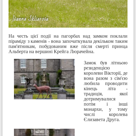
На честь цієї події на пагорбах над замком поклали
піраміду з каменів - вона започаткувала декільком таким
пам'ятникам, побудованим вже після смерті принца
Альберта на вершині Крейга Люрачейна.
Замок був літньою
резиденцією
королеви Вікторії, де
вона разом з сім'єю
любила проводити
кінець літа -
традиція, якої
дотримувалися
потім і інші
монархи, у тому
числі королева
Єлизавета Друга.