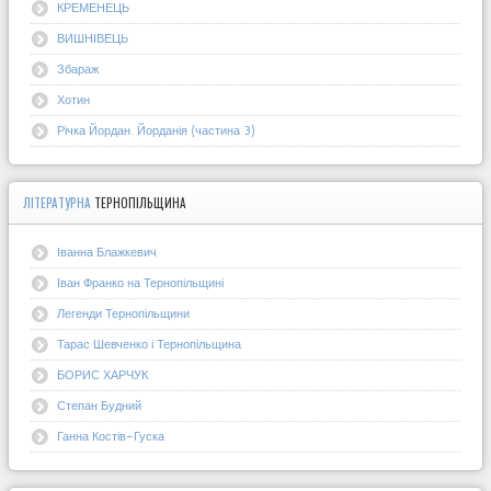
КРЕМЕНЕЦЬ
ВИШНІВЕЦЬ
Збараж
Хотин
Річка Йордан. Йорданія (частина 3)
ЛІТЕРАТУРНА
ТЕРНОПІЛЬЩИНА
Іванна Блажкевич
Іван Франко на Тернопільщині
Легенди Тернопільщини
Тарас Шевченко і Тернопільщина
БОРИС ХАРЧУК
Степан Будний
Ганна Костів-Гуска