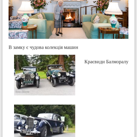
В замку є чудова колекція машин
Краєвиди Балморалу