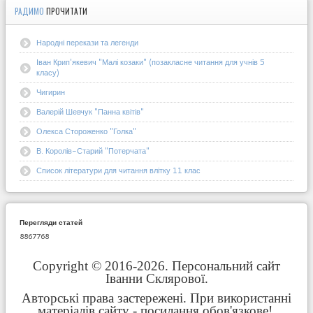
РАДИМО
ПРОЧИТАТИ
Народні перекази та легенди
Іван Крип'якевич "Малі козаки" (позакласне читання для учнів 5
класу)
Чигирин
Валерій Шевчук "Панна квітів"
Олекса Стороженко "Голка"
В. Королів-Старий "Потерчата"
Список літератури для читання влітку 11 клас
Перегляди статей
8867768
Copyright © 2016-2026. Персональний сайт
Іванни Склярової.
Авторські права застережені. При використанні
матеріалів сайту - посилання обов'язкове!