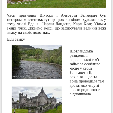
Часи правління Вікторії і Альберта Балморал був
центром мистецтва: тут працювали відомі художники, у
тому числі Едвін і Чарльз Ландсир, Карл Хааг, Уільям
Генрі Фіск, Джеймс Кессі, що зафіксували величні вежі
замку на своїх полотнах.
Біля замку
Шотландська
резиденція
королівської сім'ї
займала особливе
місце у серці
Єлизавети II,
оскільки щоліта
вона проводила там
достатньо часу зі
своєю родиною та
відпочивала.