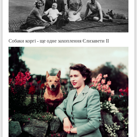
Собаки коргі - ще одне захоплення Єлизавети ІІ