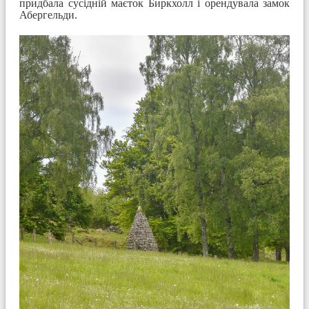
придбала сусідній маєток Биркхолл і орендувала замок
Абергельди.