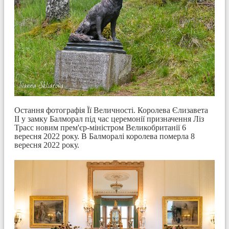
Остання фотографія Її Величності. Королева Єлизавета
II у замку Балморал під час церемонії призначення Ліз
Трасс новим прем'єр-міністром Великобританії 6
вересня 2022 року. В Балморалі королева померла 8
вересня 2022 року.