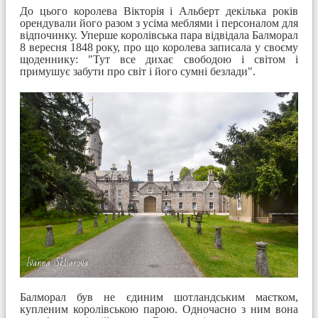
До цього королева Вікторія і Альберт декілька років
орендували його разом з усіма меблями і персоналом для
відпочинку. Уперше королівська пара відвідала Балморал
8 вересня 1848 року, про що королева записала у своєму
щоденнику: "Тут все дихає свободою і світом і
примушує забути про світ і його сумні безлади".
Балморал був не єдиним шотландським маєтком,
купленим королівською парою. Одночасно з ним вона