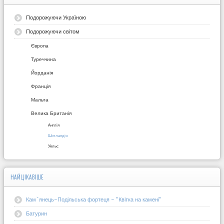
Подорожуючи Україною
Подорожуючи світом
Європа
Туреччина
Йорданія
Франція
Мальта
Велика Британія
Англія
Шотландія
Уельс
НАЙЦІКАВІШЕ
Кам`янець-Подільська фортеця - "Квітка на камені"
Батурин