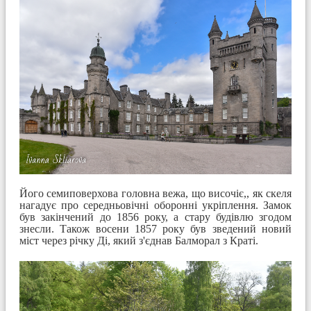
Його семиповерхова головна вежа, що височіє,, як скеля
нагадує про середньовічні оборонні укріплення. Замок
був закінчений до 1856 року, а стару будівлю згодом
знесли. Також восени 1857 року був зведений новий
міст через річку Ді, який з'єднав Балморал з Краті.