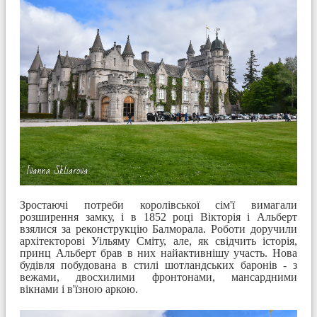
Зростаючі потреби королівської сім'ї вимагали
розширення замку, і в 1852 році Вікторія і Альберт
взялися за реконструкцію Балморала. Роботи доручили
архітекторові Уільяму Сміту, але, як свідчить історія,
принц Альберт брав в них найактивнішу участь. Нова
будівля побудована в стилі шотландських баронів - з
вежами, двосхилими фронтонами, мансардними
вікнами і в'їзною аркою.