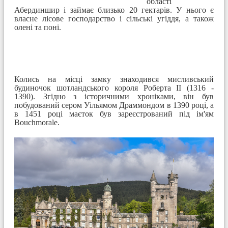
області
Абердиншир і займає близько 20 гектарів. У нього є
власне лісове господарство і сільські угіддя, а також
олені та поні.
Колись на місці замку знаходився мисливський
будиночок шотландського короля Роберта II (1316 -
1390). Згідно з історичними хроніками, він був
побудований сером Уільямом Драммондом в 1390 році, а
в 1451 році маєток був зареєстрований під ім'ям
Bouchmorale.