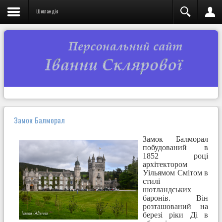
Шотландія
Замок Балморал
Замок Балморал
побудований в
1852 році
архітектором
Уільямом Смітом в
стилі
шотландських
баронів. Він
розташований на
березі ріки Ді в