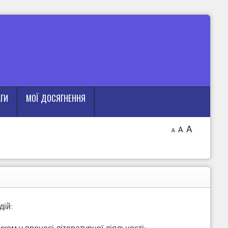
АГИ
МОЇ ДОСЯГНЕННЯ
A
A
A
дій:
ком у процесі літературної діяльності;