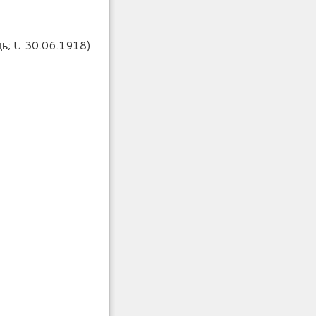
ць;
30.06.1918)
U