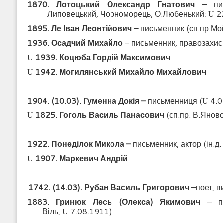
1870. Лотоцький Олександр Гнатович
– пись
Липовецький, Чорноморець, О.Любенький;
2
U
1895. Ле Іван Леонтійович –
письменник (сп.пр.Мо
1936. Осадчий Михайло
– письменник, правозахис
1939. Коцюба Гордій Максимович
U
1942. Могилянський Михайло Михайлович
U
1904. (10.03). Гуменна Докія –
письменниця (
4.0
U
1825. Гоголь Василь Панасович
(сп.пр. В.Янов
U
1922. Понеділок Микола –
письменник, актор (ін.
1907. Маркевич Андрій
U
1742. (14.03). Рубан Василь Григорович
–поет, ви
1883. Гринюк
Лесь (Олекса) Якимович
– п
Віль,
7.08.1911)
U