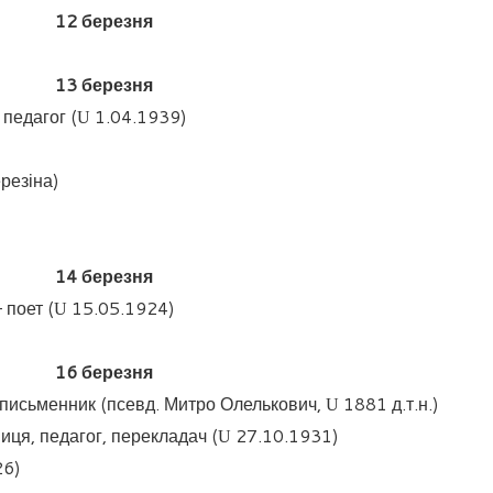
1
2
березня
13
березня
педагог (
1.04.1939)
U
резіна)
14
березня
 поет (
15.05.1924)
U
16
березня
письменник (псевд. Митро Олелькович,
1881 д.т.н.)
U
ця, педагог, перекладач (
27.10.1931)
U
26)