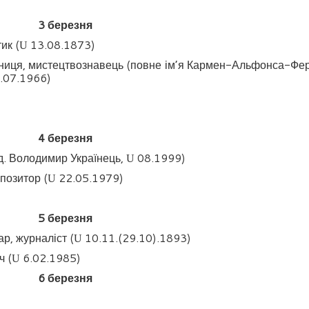
3
березня
ик (
13.08.1873)
U
ниця, мистецтвознавець (повне ім’я Кармен-Альфонса-Фе
.07.1966)
4
березня
д. Володимир Українець,
08.1999)
U
мпозитор (
22.05.1979)
U
5
березня
ар, журналіст (
10.11.(29.10).1893)
U
ч (
6.02.1985)
U
6
березня