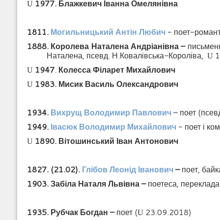
1977. Блажкевич Іванна Омелянівна
U
1811.
Могильницький
Антін Любич
- поет-романт
1888. Королева Наталена Андріанівна –
письмен
Наталена, псевд. Н.Ковалівська-Короліва,
1
U
1947
.
Колесса Філарет Михайлович
U
1983. Мисик Василь Олександрович
U
1934.
Вихрущ Володимир Павлович
– поет (псев
1949.
Івасюк Володимир Михайлович
- поет і ко
1890. Вітошинський Іван Антонович
U
1827.
(21.02).
Глібов Леонід Іванович
–
поет, байк
1903. Забіла Наталя Львівна –
поетеса, переклада
1935. Рубчак Богдан –
поет
(
23.09.2018)
U