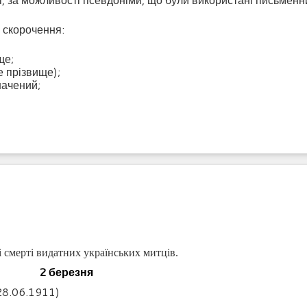
і скорочення:
ще;
е прізвище);
начений;
і смерті видатних українських митців.
2
березня
8.06.1911)