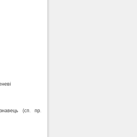
еневі
знавець (сп. пр.