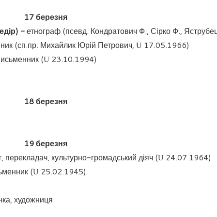
17
березня
едір) -
етнограф (псевд. Кондратович Ф., Сірко Ф., Яструбе
ник (сп.пр. Михайлик Юрій Петрович,
17.05.1966)
U
исьменник (
23.10.1994)
U
18
березня
19
березня
, перекладач, культурно-громадський діяч (
24.07.1964)
U
ьменник
(
25.02.1945)
U
чка, художниця