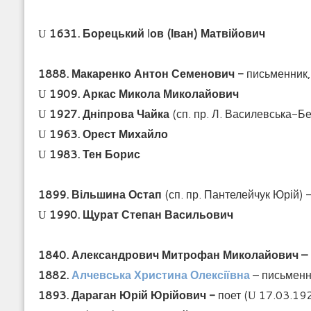
1631. Борецький
І
ов (Іван) Матвійович
U
1888.
Макаренко Антон Семенович -
письменник, 
1909.
Аркас Микола
Миколайович
U
1927.
Дніпрова Чайка
(сп. пр. Л. Василевська-Бе
U
1963. Орест Михайло
U
1983. Тен Борис
U
1899. Вільшина Остап
(сп. пр. Пантелейчук Юрій) –
1990. Щурат Степан Васильович
U
1840. Александрович Митрофан Миколайович –
1882.
Алчевська Христина Олексіївна
– письменни
1893. Дараган
Юрій Юрійович -
поет (
17.03.19
U