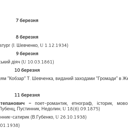
7
березня
8
березня
атург (І. Шевченко,
1.12.1934)
U
9
березня
ький діяч (
10.03.1861)
U
10
березня
м “Кобзар” Т. Шевченка, виданий заходами “Громади” в Ж
11
березня
Степанович -
поет-романтик, етнограф, історик, мово
 Лубенц, Пустинник, Недолин;
18(6).09.1875)
U
нник-сатирик (В.Губенко,
26.10.1938)
U
01.1938)