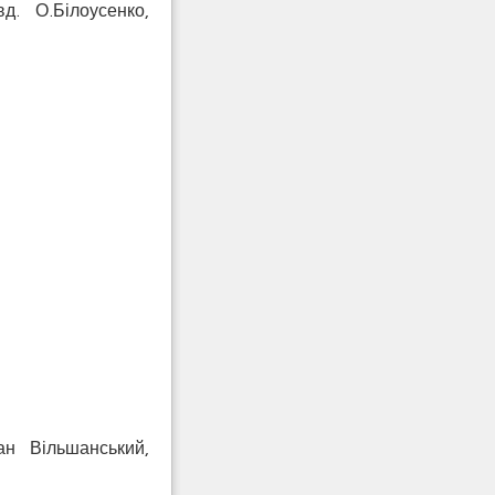
д. О.Білоусенко,
ан Вільшанський,