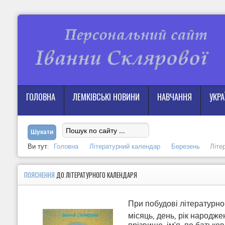
ГОЛОВНА
ЛЕМКІВСЬКІ НОВИНИ
НАВЧАННЯ
УКР
Ви тут:
Головна
Літературний календар
Березень
Літе
ПОЯСНЕННЯ
ДО ЛІТЕРАТУРНОГО КАЛЕНДАРЯ
При побудові літературно
місяць, день, рік народже
прізвище, ім'я, по батько