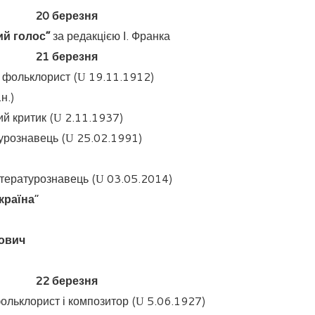
2
0
березня
ий голос”
за редакцією І. Франка
2
1
березня
 фольклорист (
19.11.1912)
U
н.)
ий критик (
2.11.1937)
U
урознавець (
25.02.1991)
U
ітературознавець
(
03.05.2014)
U
країна
”
йович
2
2
березня
ольклорист і композитор (
5.06.1927)
U