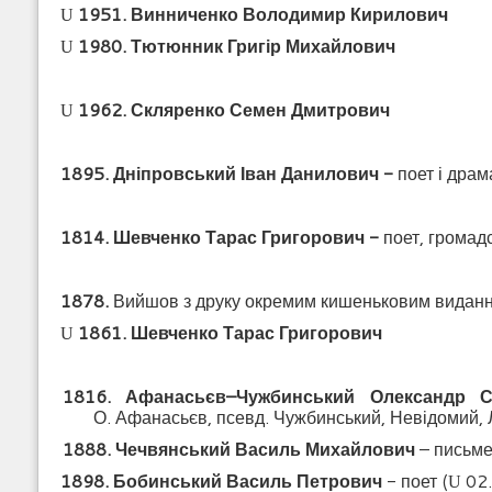
1951. Винниченко Володимир Кирилович
U
1980. Тютюнник Григір Михайлович
U
1962. Скляренко Семен Дмитрович
U
1895. Дніпровський Іван Данилович -
поет і драм
1814. Шевченко Тарас Григорович -
поет, громадс
1878.
Вийшов з друку окремим кишеньковим видання
1861. Шевченко Тарас Григорович
U
1816. Афанасьєв–Чужбинський Олександр 
О. Афанасьєв, псевд. Чужбинський, Невідомий,
1888. Чечвянський Василь Михайлович
– письме
1898. Бобинський Василь Петрович
- поет (
02.
U