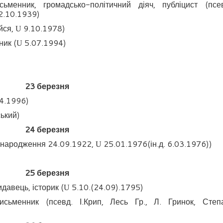
менник, громадсько-політичний діяч, публіцист (псев
2.10.1939)
йся,
9.10.1978)
U
ник (
5.07.1994)
U
2
3
березня
4.1996)
ський)
2
4
березня
д. народження 24.09.1922,
25.01.1976(ін.д. 6.03.1976))
U
2
5
березня
давець, історик (
5.10.(24.09).1795)
U
исьменник (псевд. І.Крип, Лесь Гр., Л. Гринок, Степ