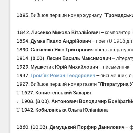
1895.
Вийшов перший номер журналу
“Громадськ
1842. Лисенко Микола Віталійович –
композитор і
1854. Думка Павло Андрійович –
поет (
1918 д.т.
U
1890.
Савченко Яків Григорович
поет і літературн
1914. (8.03)
.
Лесин Василь Максимович
– літерат
1929. Мушкетик Юрій Михайлович
– письменник
1937.
Гром’як Роман Теодорович
–
письменник, л
1927.
Вийшов перший номер газети “
Літературна У
1627. Копистенський Захарія
U
1908. (8.03). Антонович Володимир Боніфаті
U
1942. Кобилянська Ольга Юліанівна
U
1860. (10.03). Демуцький Порфир Данилович
– ф