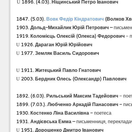
1896. (4.03). Ніщинський Петро Іванович
U
1847. (5.03).
Вовк Федір Кіндратович
(Волков Хв
1903. Дольд-Михайлик Юрій Петрович –
письмен
1919. Коломієць Олексій (Олекса) Федорович
- п
1926. Дараган
Юрій Юрійович
U
1977. Земляк Василь Сидорович
U
1911. Житецький Павло Гнатович
U
2003. Бердник Олесь (Олександр) Павлович
U
1892. (6.03). Рильський
Максим Тадейович
- поет
1899. (7.03.). Любченко Аркадій Панасович -
пис
1930. Костенко Ліна Василівна -
поетеса
1931. Андієвська Емма –
письменниця, переклада
1951. Дорошенко Дмитро Іванович
U