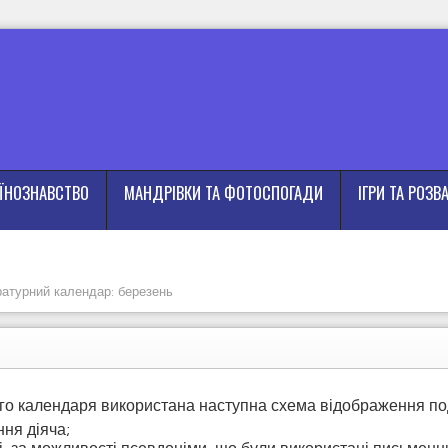
АЇНОЗНАВСТВО
МАНДРІВКИ ТА ФОТОСПОГАДИ
ІГРИ ТА РОЗВ
ратурний календар: березень
го календаря використана наступна схема відображення по
ння діяча;
ві, за можливості псевдоніми, що були використані письменни