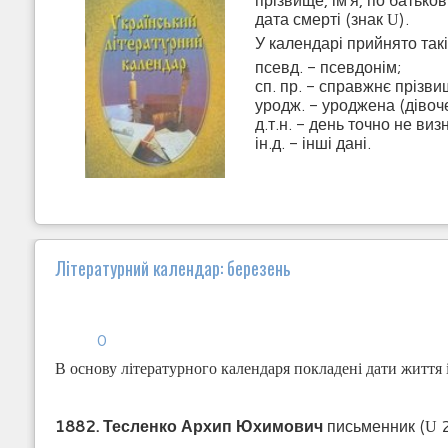
дата смерті (знак
).
U
У календарі прийнято так
псевд. - псевдонім;
сп. пр. - справжнє прізви
уродж. - уроджена (дівоч
д.т.н. - день точно не виз
ін.д. - інші дані.
Літературний календар: березень
0
В основу літературного календаря покладені дати життя 
1882. Тесленко Архип Юхимович
письменник (
2
U