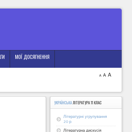
АГИ
МОЇ ДОСЯГНЕННЯ
A
A
A
УКРАЇНСЬКА
ЛІТЕРАТУРА 11 КЛАС
Літературні угрупування
20 р.
Літературна дискусія