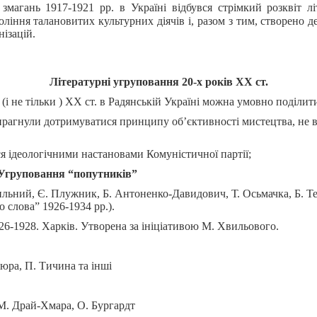
змагань 1917-1921 рр. в Україні відбувся стрімкий розквіт лі
оління талановитих культурних діячів і, разом з тим, створено д
нізацій.
Літературні угруповання 20-х років ХХ ст.
і не тільки ) ХХ ст. в Радянській Україні можна умовно поділити 
рагнули дотримуватися принципу об’єктивності мистецтва, не 
ся ідеологічними настановами Комуністичної партії;
Угруповання “попутників”
льний, Є. Плужник, Б. Антоненко-Давидович, Т. Осьмачка, Б. Те
слова” 1926-1934 рр.).
926-1928. Харків. Утворена за ініціативою М. Хвильового.
юра, П. Тичина та інші
М. Драй-Хмара, О. Бургардт