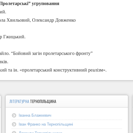
Пролетарські” угруповання
ий.
ола Хвильовий, Олександр Довженко
ир Гжицький.
айло. “Бойовий загін пролетарського фронту”
ків.
ький та ін. «пролетарський конструктивний реалізм».
ЛІТЕРАТУРНА
ТЕРНОПІЛЬЩИНА
Іванна Блажкевич
Іван Франко на Тернопільщині
Легенди Тернопільщини