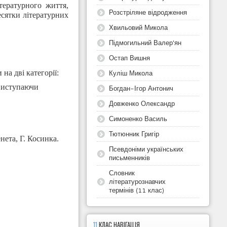
тературного життя,
Розстріляне відродження
есятки літературних
Хвильовий Микола
Підмогильний Валер'ян
Остап Вишня
на дві категорії:
Куліш Микола
виступаючи
Богдан-Ігор Антонич
Довженко Олександр
Симоненко Василь
Тютюнник Григір
нета, Г. Косинка.
Псевдоніми українських
письменників
Словник
літературознавчих
термінів (11 клас)
11
КЛАС НАВІГАЦІЯ