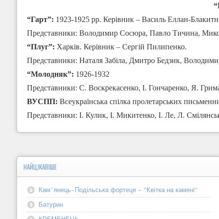
“
“Гарт”:
1923-1925 рр. Керівник – Василь Еллан-Блакитн
Представники: Володимир Сосюра, Павло Тичина, Мик
“Плуг”:
Харків. Керівник – Сергій Пилипенко.
Представники: Наталя Забіла, Дмитро Бедзик, Володим
“Молодняк”:
1926-1932
Представники: С. Воскрекасенко, І. Гончаренко, Я. Грим
ВУСПП:
Всеукраїнська спілка пролетарських письменни
Представники: І. Кулик, І. Микитенко, І. Ле, Л. Смілянс
НАЙЦІКАВІШЕ
Кам`янець-Подільська фортеця - "Квітка на камені"
Батурин
КРЕМЕНЕЦЬ