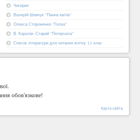
Чигирин
Валерій Шевчук "Панна квітів"
Олекса Стороженко "Голка"
В. Королів-Старий "Потерчата"
Список літератури для читання влітку 11 клас
вої.
ання обов'язкове!
Карта сайта