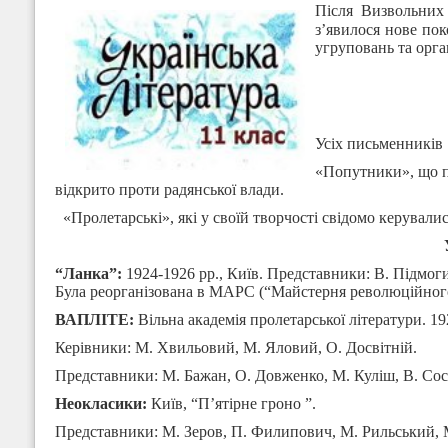
Після Визвольних 
з’явилося нове пок
угруповань та орга
Усіх письменників (
«Попутники», що п
відкрито проти радянської влади.
«Пролетарські», які у своїй творчості свідомо керували
“Ланка”:
1924-1926 рр., Київ. Представники: В. Підмоги
Була реорганізована в МАРС (“Майстерня революційного 
ВАПЛІТЕ:
Вільна академія пролетарської літератури. 1
Керівники: М. Хвильовий, М. Яловий, О. Досвітній.
Представники: М. Бажан, О. Довженко, М. Куліш, В. Сос
Неокласики:
Київ, “П’ятірне гроно ”.
Представники: М. Зеров, П. Филипович, М. Рильський, 