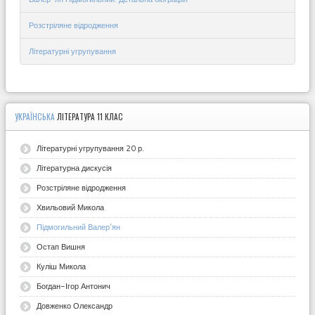
Розстріляне відродження
Літературні угрупування
УКРАЇНСЬКА
ЛІТЕРАТУРА 11 КЛАС
Літературні угрупування 20 р.
Літературна дискусія
Розстріляне відродження
Хвильовий Микола
Підмогильний Валер'ян
Остап Вишня
Куліш Микола
Богдан-Ігор Антонич
Довженко Олександр