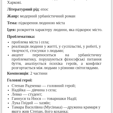
Харкові.
Літературний рід
: епос
Жанр:
модерний урбаністичний роман
Тема:
підкорення людиною міста
Ідея:
розкриття характеру людини, яка підкорює місто.
Проблематика:
проблема міста і села;
реалізація людини у житті, у суспільстві, у роботі, у
творчості, стосунки з людьми;
акцент переноситься на урбаністичну
проблематику, порушуються філософські питання
буття, аналізується психіка героїв, а конфлікт
розгортається між людьми з різними світоглядами.
Композиція
: 2 частини
Головні герої:
Степан Радченко — головний герой;
Надійка — дівчина з села;
Левко — студент;
Ганнуся та Нюся — товаришки Надії;
Лука Гнідий — хазяїн;
Тамара Василівна (Мусінька) —дружина крамаря у
якого жив Степан, його коханка;