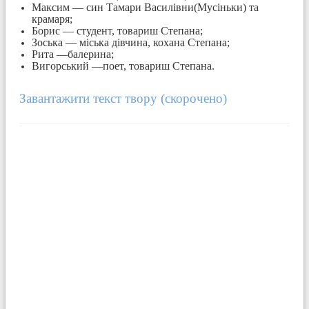
Максим — син Тамари Василівни(Мусіньки) та
крамаря;
Борис — студент, товариш Степана;
Зоська — міська дівчина, кохана Степана;
Рита —балерина;
Вигорський —поет, товариш Степана.
Завантажити текст твору (скорочено)