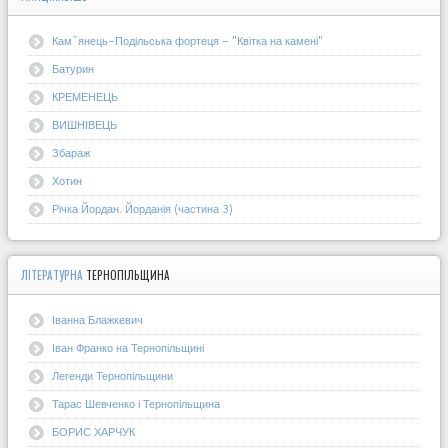
Кам`янець-Подільська фортеця - "Квітка на камені"
Батурин
КРЕМЕНЕЦЬ
ВИШНІВЕЦЬ
Збараж
Хотин
Річка Йордан. Йорданія (частина 3)
ЛІТЕРАТУРНА
ТЕРНОПІЛЬЩИНА
Іванна Блажкевич
Іван Франко на Тернопільщині
Легенди Тернопільщини
Тарас Шевченко і Тернопільщина
БОРИС ХАРЧУК