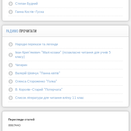
Степан Будний
Ганна Костів-Гуска
РАДИМО
ПРОЧИТАТИ
Народні перекази та легенди
Іван Крип'якевич "Малі козаки" (позакласне читання для учнів 5
класу)
Чигирин
Валерій Шевчук "Панна квітів"
Олекса Стороженко "Голка"
В. Королів-Старий "Потерчата"
Список літератури для читання влітку 11 клас
Перегляди статей
8867440