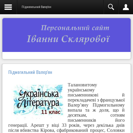
Підмогильний Валер'ян
Підмогильний Валер'ян
Талановитому
українському
письменникові й
перекладачеві з французької
Валер’яну Підмогильному
випала та ж доля, що й
десяткам, сотням
письменників його
генерації. Арешт у віці 33 років, через декілька днів
після вбивства Кірова, сфабрикований процес, Соловки