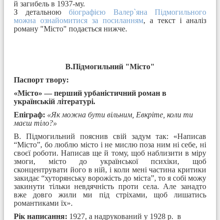
й загибель в 1937-му.
З детальною
біографією Валер`яна Підмогильного
можна ознайомитися за посиланням
, а текст і аналіз
роману "Місто" подається нижче.
В.Підмогильний "Місто"
Паспорт твору:
«Місто» — перший урбаністичний роман в
українській літературі.
Епіграф:
«Як можна бути вільним, Евкріте, коли ти
маєш тіло?»
В. Підмогильний пояснив свій задум так: «Написав
“Місто”, бо люблю місто і не мислю поза ним ні себе, ні
своєї роботи. Написав ще й тому, щоб наблизити в міру
змоги, місто до української психіки, щоб
сконцентрувати його в ній, і коли мені частина критики
закидає “хуторянську ворожість до міста”, то я собі можу
закинути тільки невдячність проти села. Але занадто
вже довго жили ми під стріхами, щоб лишатись
романтиками їх».
Рік написання:
1927, а надрукований у 1928 р. в