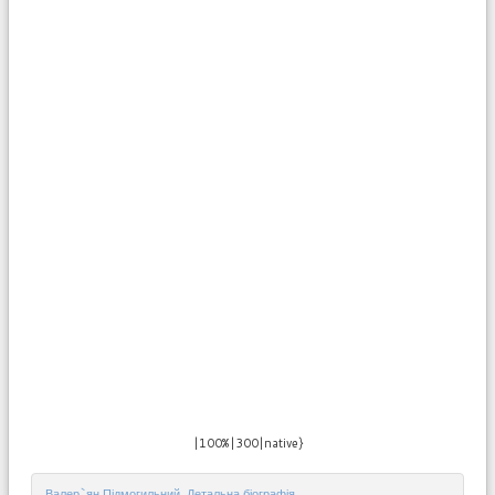
|100%|300|native}
Валер`ян Підмогильний. Детальна біографія