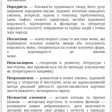
Народність
— близькість художнього твору, його духу
широким народним масам; художнє втілення народних
уявлень, інтересів, оцінок у тематиці, проблематиці,
ідеях, пафосі, сюжеті, характерах, засобах художньої
виразності, відтворення в фольклорі та літературі
народної психології; зображення та оцінка подій з точки
зору народу.
Неологізми
— новоутворені слова та вислови мови, які
відбивають основні поняття, явища або посилюють
виразність мови; створюються на основі існуючих форм,
у відповідності до законів
мови.
Неокласицизм
—тенденція в розвитку літератури і
мистецтва, яка проявляється після занепаду класицизму
як літературного напрямку.
Неоромантизм
— романтизм в нових умовах, художній
метод у літературі й мистецтві, коли не задовольняючій
митця реальній дійсності протиставляються картини
життя бажаного, витворе­ного мрією.
Несюжетні елементи
— вставні епізоди та ліричні
(інакше — авторські) відступи, їх основна функція —
розширити рамки зображуваного, дати можливість
авторові висловити свої думки і по­чуття з приводу