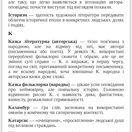
але таку, що легко виявляється в інтонаціях автора-
оповідача; почасти виступає під виглядом похвали.
Історизм
— здатність художньої літератури передавати
обличчя історичної епохи в конкретних людських долях
і подіях.
к
Казка літературна (авторська)
— тісно пов'язана з
народною, але на відміну від неї, має автора
(письменника або поета). У деяких К. використані
перероблені фольклорні сюжети і образи, але це не
змінює суті справи — К. л. виражає, в першу чергу,
погляд на світ, притаманний конкретному письменнику,
а не всьому народові, хоча зовнішньо К. народна і
авторська казки дуже схожі.
Казка фольклорна (народна)
— цікаве усне оповідання
про неймовірну, але повчальну історію. Головною
відмінною рисою К. є наявність дива, фантастики,
вимислу, розважливої спрямованості.
Каламбур
— гра слів, заснована на використанні
омонім у комічному чи сатиричному контексті.
Катарсис
— «очищення», «просвітлення» людської душі
під впливом страждань.