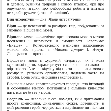
її дарами, буянням природи і співом пташок, мрії про
одруження, згадки про хліборобські роботи й імітація
цих робіт рухами (сіяння й поління).
Вид літератури
— див. Жанр літературний.
Вірш
— це невеликий за розміром твір, побудований за
законами віршованої мови.
Віршова
мова
—ритмічно організована мова з метою
посилення її виразності й емоційності. Говоримо:
«Енеїда» І. Котляревського написана віршованою
мовою, або віршем, а «Микола Джеря» І. Нечуя-
Левицького — прозою.
Віршована мова в художній літературі, як і мова
художньої прози, характеризується спільною ознакою —
образністю. Але на відміну від прози віршована мова є
розмірена, ритмічно організова­на, поділена часто на
строфи. Вона більш емоційна і експресивна.,
Віршована мова характеризується своєрідністю інтонації
й особливим темпом, пов'язаним з більшою кількістю
пауз, ніж це буває у прозі.
Водевіль
— невелика п'єса, комедія, якій притаманна
проста композиція, динамічний сюжет, дотепність, в
якій розмови героїв чергуються з жартівливими піснями