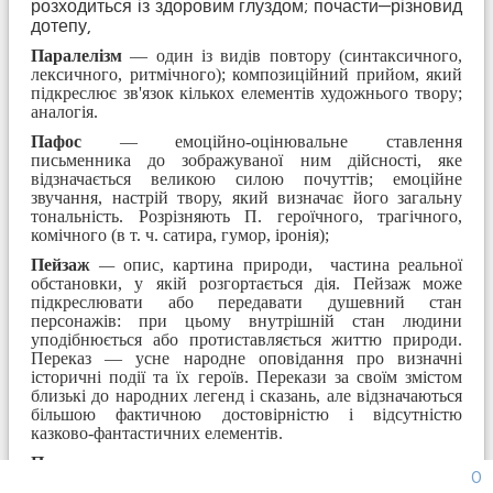
розходиться із здоровим глуздом; почасти—різно­вид
дотепу,
Паралелізм
— один із видів повтору (синтаксичного,
лексичного, ритмічного); композиційний прийом, який
підкреслює зв'язок кількох елементів худож­нього твору;
аналогія.
Пафос
— емоційно-оцінювальне ставлення
письменника до зображуваної ним дійсності, яке
відзначається великою силою почуттів; емоційне
звучання, настрій твору, який визначає його загальну
тональність. Розрізняють П. героїчного, трагічного,
комічного (в т. ч. сатира, гумор, іронія);
Пейзаж
—
опис, картина природи, частина реальної
обстановки, у якій розгортається дія. Пейзаж може
підкреслювати або передавати душевний стан
персонажів: при цьому внутрішній стан людини
уподібнюється або протиставляється життю приро­ди.
Переказ — усне народне оповідання про визначні
історичні події та їх героїв. Перекази за своїм змістом
близькі до народних легенд і сказань, але відзначаються
більшою фактичною досто­вірністю і відсутністю
казково-фантастичних елементів.
Переносне значення
— додаткове значення слова, яке
0
виникає в результаті використання означення одного