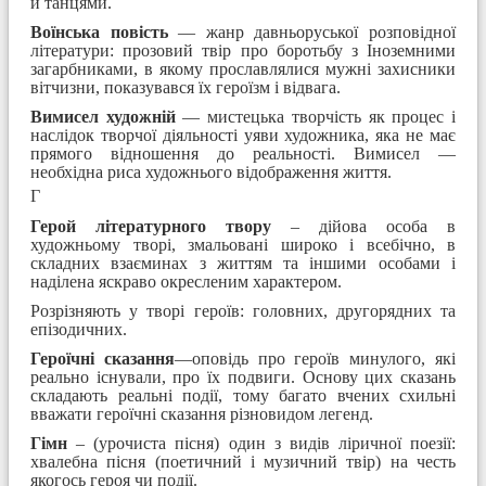
й танцями.
Воїнська повість
— жанр давньоруської розповідної
літератури: прозовий твір про боротьбу з Іноземними
загарбниками, в якому прославлялися мужні захисники
вітчизни, показувався їх героїзм і відвага.
Вимисел художній
— мистецька творчість як процес і
наслідок творчої діяльності уяви ху­дожника, яка не має
прямого відношення до реальності. Вимисел —
необхідна риса художнього відображення життя.
Г
Герой літературного твору
– дійова особа в
художньому творі, змальовані широко і всебічно, в
складних взаєминах з життям та іншими особами і
наділена яскраво окресленим характером.
Розрізняють у творі героїв: головних, другорядних та
епізодичних.
Героїчні сказання
—оповідь про героїв минулого, які
реально існували, про їх подвиги. Основу цих сказань
складають реальні події, тому багато вчених схильні
вважати героїчні сказання різновидом легенд.
Гімн
– (урочиста пісня) один з видів ліричної поезії:
хвалебна пісня (поетичний і музичний твір) на честь
якогось героя чи події.