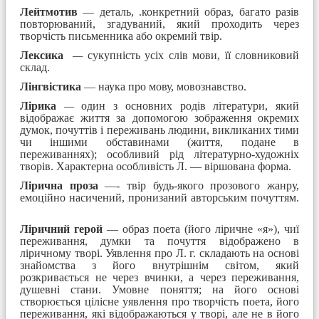
Лейтмотив
— деталь, .конкретний образ, багато разів
повторюваний, згадуваний, який проходить через
творчість письменника або окремий твір.
Лексика
—
сукупність усіх слів мови, її словниковий
склад.
Лінгвістика
— наука про мову, мовознавство.
Лірика
—
один з основних родів літератури, який
відображає життя за допомогою зображення окремих
думок, почуттів і переживань людини, викликаних тими
чи іншими обставинами (життя, подане в
переживаннях); особливий рід літературно-художніх
творів. Характерна особливість Л. — віршована форма.
Лірична проза
—- твір будь-якого прозового жанру,
емоційно насичений, пронизаний авторським почуттям.
Ліричний герой
— образ поета (його ліричне «я»), чиї
переживання, думки та почуття відображено в
ліричному творі. Уявлення про Л. г. складають на основі
знайомства з його внутрішнім світом, який
розкривається не через вчинки, а через переживання,
душевні стани. Умовне поняття; на його основі
створюється цілісне уявлення про творчість поета, його
переживання, які відображаються у творі, але не в його