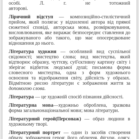
особі. Л. г. не тотожний
авторові.
Ліричний відступ
— композиційно-стилістичний
прийом, який полягає у відхиленні автора від прямої
сюжетної сповіді, авторська мова, розмірковування,
висловлювання, яке виражає безпосереднє ставлення до
зображуваного або такого, що має опосередковане
відношення до нього.
Література художня
— особливий вид суспільної
свідомості; мистецтво слова; вид мистецтва, який
відтворює образну, чуттєву, суб'єктивну картину світу і
зберігає відбиток людської душі; письмова форма
словесного мистецтва, одна з форм художнього
освоєння та відображення світу, дійсність у образах.
Відмітною рисою літератури є зображення життя за
допомогою слова.
Література
— це художній спосіб пізнання дійсності.
Літературна мова
—художньо оброблена, зразкова
форма загальнонаціональної мови; мова літератури.
Літературний герой(Персонаж)
— образ людини в
художньому творі.
Літературний портрет
— один із засобів створення
образу, зображення героя: його обличчя, фігури, одягу,