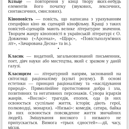
Кільце
— повторення у кінці твору яких-небудь
елементів його початку (звукових, лексичних,
синтаксичних, смислових).
Кіноповість
— повість, що написана з урахуванням
специфіки кіно як сценарій кінофільму. Кращі з таких
повістей-сценаріїв мають велике літературне значення.
Творцем жанру кіноповісті в українській літературі є О.
Довженко («Арсенал», «Щорс», «Повістьполум'яних
літ», «Зачарована Десна» та ін.).
. •
Класик
— видатний, загальновизнаний письменник,
поет, діяч науки або мистецтва, який є зразком у даній
галузі.
Класицизм
— літературний напрям, заснований на
світогляді раціоналізму (культі розуму). В основі
естетики — принцип раціоналізму та «наслідування
природі». Прямолінійне протистояння добра і зла,
позитивних та негативних персонажів. Сувора ієрархія
жанрів. «Високі»: трагедія, епопея, ода (в них
освоюється суспільне життя, історія; діють герої,
полководці, монархи). «Низькі»: комедія, сатира, байка
(в них освоюється повсякденне життя звичайних
людей). Змішування високого і низького не
припускається. Вимога «трьох єдностей»—дії, часу,
місця.