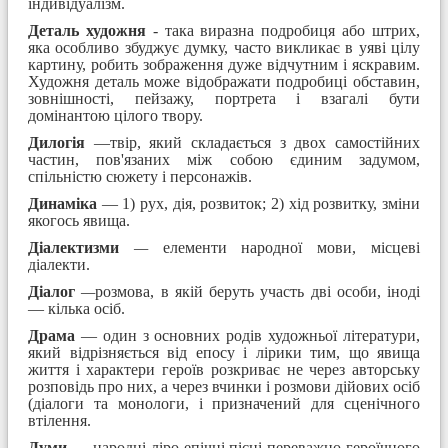
індивідуалізм.
Деталь художня
- така виразна подробиця або штрих,
яка особливо збуджує думку, часто викликає в уяві цілу
картину, робить зображення дуже відчутним і яскравим.
Художня деталь може відображати подробиці обставин,
зовнішності, пейзажу, портрета і взагалі бути
домінантою цілого твору.
Дилогія
—твір, який складається з двох самостійних
частин, пов'язаних між собою єдиним задумом,
спільністю сюжету і персонажів.
Динаміка
— 1) рух, дія, розвиток; 2) хід розвитку, зміни
якогось явища.
Діалектизми
—
елементи народної мови, місцеві
діалекти.
Діалог
—
розмова, в якій беруть участь дві особи, іноді
— кілька осіб.
Драма
— один з основних родів художньої літератури,
який відрізняється від епосу і лірики тим, що явища
життя і характери героїв розкриває не через авторську
розповідь про них, а через вчинки і розмови дійових осіб
(діалоги та монологи, і призначений для сценічного
втілення.
Думи
— народні ліро-епічні пісні переважно героїчного