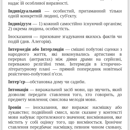
надає їй особливої виразності.
Індивідуальний
— особистий, притаманний тільки
одній конкретній людині, суб'єкту.
Індивідуум
— 1) кожний самостійно існуючий організм;
2) окрема людина, особистість.
Іносказання — приховане згадування якихось фактів чи
подій (див. Алегорія).
Інтермедія
або Інтерлюдія
— смішні побутові сценки з
народного життя, які виконувались артистами в
перервах (антрактах) між діями драми на серйозні,
переважно релігійні теми. Інтермедія в історично-
літературному плані — прямий попередник новітньої
реаістично-побутової п'єси.
Інтер'єр
—обстановка дому чи садиби.
Інтонація
—
виражальний засіб мови, що звучить, який
дозволяє передати ставлення того, хто говорить, до
предмету мовлення; смислова мелодія мови.
Іронія
—
іносказання, яке виражає насмішку або
лукавство; подвійний смисл, коли сказане у контексті
мови набуває протилежного значення; висміювання, яке
містить у собі оцінку того, що висміюється. Іронічне
ставлення передбачає насмішку, певним чином сховану,