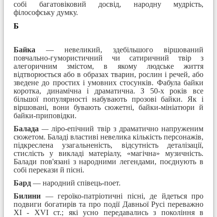
собі багатовіковий досвід, народну мудрість,
філософську думку.
Б
Байка
— невеликий, здебільшого віршований
повчально-гумористичний чи сатиричний твір з
алегоричним змістом, в якому людське життя
відтворюється або в образах тварин, рослин і речей, або
зведене до простих і умовних стосунків. Фабула байки
коротка, динамічна і драматична. З 50-х років все
більшої популярності набувають прозові байки. Як і
віршовані, вони бувають сюжетні, байки-мініатюри й
байки-приповідки.
Балада
—
ліро-епічний твір з драматично напруженим
сюжетом. Баладі властиві невелика кількість персонажів,
підкреслена узагальненість, відсутність деталізації,
стислість у викладі матеріалу, «магічна» музичність.
Балади пов'язані з народними легендами, поєднують в
собі перекази й пісні.
Бард
— народний співець-поет.
Билини
— героїко-патріотичні пісні, де йдеться про
подвиги богатирів та про події Давньої Русі переважно
XI - XVI ст.; які усно передавались з покоління в