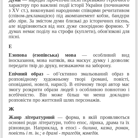
характеру про важливі події історії України (починаючи
з XV ст.), виконувані народними співцями речитативом
(співом-декламацією) під акомпанемент кобзи, бандури
або ліри. За змістом думи близькі до історичних пісень,
але відрізняються від них дуже своєрідною формою. У
думах немає поділу на строфи (куплети), обов'язкові для
пісні.
Е
Езопова (езопівська) мова
— особливий вид
іносказання, мова натяків, яка маскує думку і дозволяє
передати твір до друку, незважаючи на заборону.
Епічний образ
– об’єктивно змальований образ в
розповідному художньому творі (романі, повісті,
оповіданні, новелі, нарисі). В епічному творі автор має
змогу розкрити образи людей з особливою повнотою і
всебічністю. Він може більш чи менш докладно
розповісти про життєвий шлях персонажів.
ж
Жанр літературний
— форма, в якій проявляються
основні роди літератури, тобто епос, лірика, драма та їх
різновиди. Наприклад, в епосі -
билина, казка, роман,
повість і т. ін.; в драмі - трагедія, комедія.