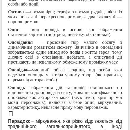
особи або події.
Октава
—восьмивірш; строфа з восьми рядків, шість із
яких пов'язані перехресною римою, а два заключні —
парною римою.
Опис
— вид оповіді, в основі якої—зображення
статичної картини (портрета, пейзажу, обстановки).
Оповідання
— прозовий твір малого обсягу з
динамічним розвитком сюжету. Звичайно в оповіданні
зображається один епізод або подія з життя героя, тому
діючих осіб в оповіданні небагато, а описувані дії
протікають на невеликому, обмеженому проміжку часу.
Оповідач
—умовний образ людини, від особи якої
ведеться оповідь у літературному творі (як правило,
окрема від автора особа).
Оповідь
—зображення дій та подій зовнішнього по
відношенню до оповідача світу; мова пер­соніфікованого
оповідача або авторська мова (весь текст, крім прямої
мови персонажів); включає в себе опис, міркування,
характеристику, невласне пряму мову персонажів.
П
Парадокс
—
міркування, яке різко відрізняється від
традиційного, загальноприйнятого, а іноді