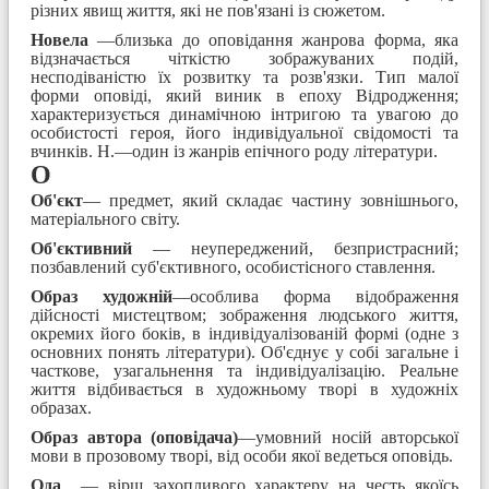
різних явищ життя, які не пов'язані із сюжетом.
Новела
—близька до оповідання жанрова форма, яка
відзначається чіткістю зображуваних подій,
несподіваністю їх розвитку та розв'язки. Тип малої
форми оповіді, який виник в епоху Відродження;
характеризується динамічною інтригою та увагою до
особистості героя, його індивідуальної свідомості та
вчинків. Н.—один із жанрів епічного роду літератури.
О
Об'єкт
— предмет, який складає частину зовнішнього,
матеріального світу.
Об'єктивний
— неупереджений, безпристрасний;
позбавлений суб'єктивного, особистісного ставлення.
Образ художній
—особлива форма відображення
дійсності мистецтвом; зображення людського життя,
окремих його боків, в індивідуалізованій формі (одне з
основних понять літератури). Об'єднує у собі загальне і
часткове, узагальнення та індивідуалізацію. Реальне
життя відбивається в художньому творі в художніх
образах.
Образ автора (оповідача)
—умовний носій авторської
мови в прозовому творі, від особи якої ведеться оповідь.
Ода
— вірш захопливого характеру на честь якоїсь