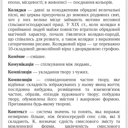
епохи, місцевості; в живописі — поєднання кольорів.
Колядки
— давні за походженням обрядові величальні
пісні, які церква приурочила до зимо­вих різдвяних свят,
хоч у них велике місце займають мотиви весняної
сільськогосподарської праці. У XIX ст., коли колядки в
сприйманні людей майже повністю втратили обрядовий
магічний харак­тер, почали з'являтися колядки-пародії,
що співались для розваги, а також колядки з виразними
сатиричними рисами. Колядковий вірш — це переважно
10-складовий двоколійний вірш з дворяд­ковою строфою.
Комічне
—смішне.
Комунікація
— спілкування між людьми.,
Компіляція
— укладання твору з чужих.
Композиція
—
співвідношення частин твору, яке
відбиває складність зображуваних у ньому явищ життя;
послідовна вибудова, розміщення та взаємозв'язок
частин, образів, епізодів художнього твору; побудова
твору, обумовлена його змістом і жанровою формою.
Притаманна будь-якому творові.
Контекст
— система значень та понять, яка виражає
незміримо більше, ніж безпосередній сенс слів, які її
складають. К. визначає єдність смислового змісту та
мовленнєвої форми, закінченість смислового