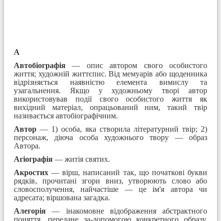
А
Автобіографія
— опис автором свого особистого
життя; художній життєпис. Від мемуарів або щоденника
відрізняється наявністю елемента вимислу та
узагальнення. Якщо у художньому творі автор
використовував події свого особистого життя як
вихідний матеріал, опрацьований ним, такий твір
називається автобіографічним.
Автор
— 1) особа, яка створила літературний твір; 2)
персонаж, діюча особа художнього твору — образ
Автора.
Агіографія
— житія святих.
Акростих
— вірш, написаний так, що початкові букви
рядків, прочитані згори вниз, утворюють слово або
словосполучення, найчастіше — це ім'я автора чи
адресата; віршована загадка.
Алегорія
— інакомовне відображення абстрактного
поняття, передане за-допомогою конкретного образу.