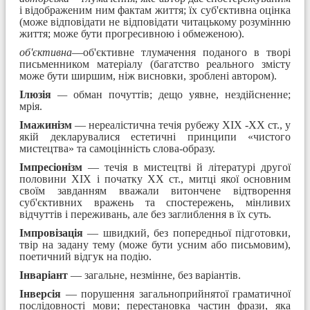
і відображеним ним фактам життя; їх суб'єктивна оцінка
(може відповідати не відповідати читацькому розумінню
життя; може бути прогресивною і обмеженою).
об'єктивна
—об'єктивне тлумачення поданого в творі
письменником матеріалу (багатство реального змісту
може бути ширшим, ніж висновки, зроблені автором).
Ілюзія
—
обман почуттів; дещо уявне, нездійсненне;
мрія.
Імажинізм
— нереалістична течія рубежу XIX -XX ст., у
якій декларувалися естетичні принципи «чистого
мистецтва» та самоцінність слова-образу.
Імпресіонізм
— течія в мистецтві й літературі другої
половини XIX і початку XX ст., митці якої основним
своїм завданням вважали витончене відтворення
суб'єктивних вражень та спостережень, мінливих
відчуттів і переживань, але без заглиблення в їх суть.
Імпровізація
— швидкий, без попередньої підготовки,
твір на задану тему (може бути усним або письмовим),
поетичний відгук на подію.
Інваріант
— загальне, незмінне, без варіантів.
Інверсія
— порушення загальноприйнятої граматичної
послідовності мови; перестановка частин фрази, яка