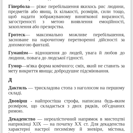
Гіпербола
— різке перебільшення якихось рис людини,
предметів або явищ, їх кількості, розмірів, сили тощо,
щоб надати зображуваному виняткової виразності,
загостреності з метою виявлення емоційності,
захоплення або презирства.
Гротеск
— максимально можливе перебільшення,
засноване на нарочитому перетворенні дійсності за
допомогою фантазії.
Гуманізм
— відношення до людей, увага й любов до
людини, повага до людської гідності.
Гумор
—м'яка форма комічного; сміх, який не ставить за
мету викриття явища; добродушне підсміювання.
д
Дактиль
— трискладова стопа з наголосом на першому
складі.
Двовірш
- найпростіша строфа, написана будь-яким
розміром, що складається з двох рядків, об'єднаних
римою.
Декаденство
— нереалістичний напрямок в мистецтві
наприкінці XIX — на початку XX ст. Для декаденства
характерні настрої песимізму й зневіри, містика,