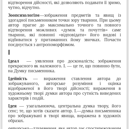
відтворення дійсності, які дозволяють подавати її зримо,
чутно, відчутно.
Зоопсихологізм
—зображення предметів та явищ із
здогадної письменником точки зору тварини. При цьому
автор прагне до максимально точного та повного
відтворення можливих «думок та почуттів» саме
тварини, які повинні «відповідати» його видові і
відбиватися у притаманних йому звичках. Почасти
поєднується з антропоморфізмом.
І
Ідеал
— уявлення про досконалість; зображення
прекрасного як належного. І. — це те, що повинно бути,
на Думку письменника.
Ідейність
— вираження ставлення автора до
зображуваного, авторське розуміння і оцінка
відображеної в його творі дійсності; вираження в
художньому творі думки автора про сутність виведених
характерів і подій.
Ідея
— узагальнююча, центральна думка твору, його
сенс; те, що хотів сказати автор. І.—думка письменника
про зображувані в творі явища, виражена в художніх
образах.
авторська
—тлумачення, яке автор дає спостережуваним