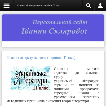
Словник літературознавчих термінів (11 клас)
Словник літературознавчих термінів (11 клас)
Словник містить
адаптовані до шкільного
курсу
української літератури
терміни та поняття за
чинними програмами
середньої школи з
урахуванням загальних
методичних принципів вивчення теорії літератури.