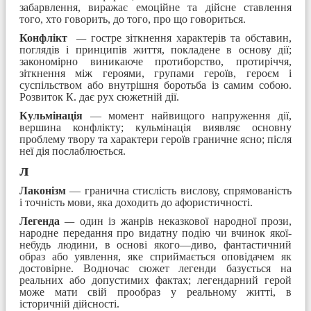
забарвлення, виражає емоційне та дійсне ставлення
того, хто говорить, до того, про що говориться.
Конфлікт
—
гостре зіткнення характерів та обставин,
поглядів і принципів життя, покладене в основу дії;
закономірно виникаюче протиборство, протиріччя,
зіткнення між героями, групами героїв, героєм і
суспільством або внутрішня боротьба із самим собою.
Розвиток К. дає рух сюжетній дії.
Кульмінація
— момент найвищого напруження дії,
вершина конфлікту; кульмінація виявляє основну
проблему твору та характери героїв граничне ясно; після
неї дія послаблюється.
л
Лаконізм
— гранична стислість вислову, спрямованість
і точність мови, яка доходить до афористичності.
Легенда
—
один із жанрів неказкової народної прози,
народне передання про видатну подію чи вчинок якої-
небудь людини, в основі якого—диво, фантастичний
образ або уявлення, яке сприймається оповідачем як
достовірне. Водночас сюжет легенди базується на
реальних або допустимих фактах; легендарний герой
може мати свій прообраз у реальному житті, в
історичній дійсності.