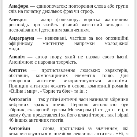
Анафора
— єдинопочаток; повторення слова або групи
слів на початку декількох фраз чи строф.
Анекдот
— жанр фольклору: коротка жартівлива
розповідь про якийсь цікавий життєвий випадок з
несподіваним і дотепним закінченням.
Андеграунд
— невизнані, частіше за все опозиційні
офіційному мистецтву напрямки молодіжної
моди.
Анонім
— автор твору, який не назвав свого імені.
Анонімною є народна творчість.
Антитез
— протиставлення людських характерів,
обставин, композиційних елементів тощо. Для
створення антитези використовуються антоніми.
Принцип антитези лежить в основі композиції романів
«Війна і мир», «Чорне та біле» та ін. :
Антологія
— так у пізні античні часи називали збірники
вибраних зразків поезії. Першою антологією був
збірник, складений греком Мелеагром (І ст. до н. е.), в
якому були представлені як його власні твори, так і вірші
46 інших античних поетів.
Антоніми
— слова, протилежні за значенням, які
використовуються в поезії як лексична антитеза: «Ні, я