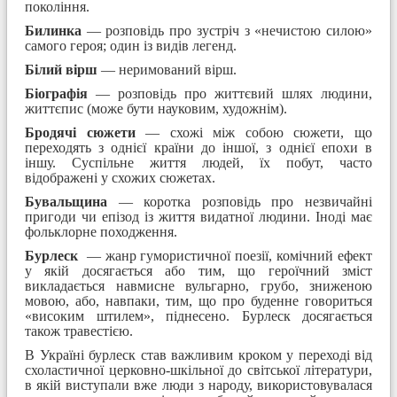
покоління.
Билинка
— розповідь про зустріч з «нечистою силою»
самого героя; один із видів легенд.
Білий вірш
— неримований вірш.
Біографія
— розповідь про життєвий шлях людини,
життєпис (може бути науковим, художнім).
Бродячі сюжети
— схожі між собою сюжети, що
переходять з однієї країни до іншої, з однієї епохи в
іншу. Суспільне життя людей, їх побут, часто
відображені у схожих сюжетах.
Бувальщина
— коротка розповідь про незвичайні
пригоди чи епізод із життя видатної людини. Іноді має
фольклорне походження.
Бурлеск
— жанр гумористичної поезії, комічний ефект
у якій досягається або тим, що героїчний зміст
викладається навмисне вульгарно, грубо, зниженою
мовою, або, навпаки, тим, що про буденне говориться
«високим штилем», піднесено. Бурлеск досягається
також травестією.
В Україні бурлеск став важливим кроком у переході від
схоластичної церковно-шкільної до світської літератури,
в якій виступали вже люди з народу, використовувалася