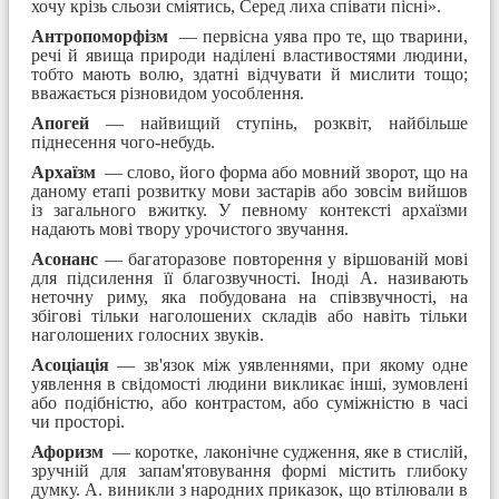
хочу крізь сльози сміятись, Серед лиха співати пісні».
Антропоморфізм
— первісна уява про те, що тварини,
речі й явища природи наділені властивостями людини,
тобто мають волю, здатні відчувати й мислити тощо;
вважається різновидом уособлення.
Апогей
— найвищий ступінь, розквіт, найбільше
піднесення чого-небудь.
Архаїзм
— слово, його форма або мовний зворот, що на
даному етапі розвитку мови застарів або зовсім вийшов
із загального вжитку. У певному контексті архаїзми
надають мові твору урочистого звучання.
Асонанс
— багаторазове повторення у віршованій мові
для підсилення її благозвучності. Іноді А. називають
неточну риму, яка побудована на співзвучності, на
збігові тільки наголошених складів або навіть тільки
наголошених голосних звуків.
Асоціація
— зв'язок між уявленнями, при якому одне
уявлення в свідомості людини викликає інші, зумовлені
або подібністю, або контрастом, або суміжністю в часі
чи просторі.
Афоризм
— коротке, лаконічне судження, яке в стислій,
зручній для запам'ятовування формі містить глибоку
думку. А. виникли з народних приказок, що втілювали в