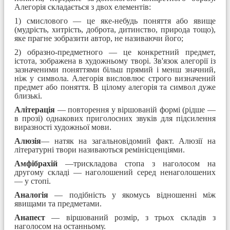
Алегорія складається з двох елементів:
1) смислового — це яке-небудь поняття або явище
(мудрість, хитрість, доброта, дитинство, природа тощо),
яке прагне зобразити автор, не називаючи його;
2) образно-предметного — це конкретний предмет,
істота, зображена в художньому творі. Зв'язок алегорії із
зазначеними поняттями більш прямий і менш значний,
ніж у символа. Алегорія висловлює строго визначений
предмет або поняття. В цілому алегорія та символ дуже
близькі.
Алітерація
— повторення у віршованій формі (рідше —
в прозі) однакових приголосних звуків для підсилення
виразності художньої мови.
Алюзія
— натяк на загальновідомий факт. Алюзії на
літературні твори називаються ремінісценціями.
Амфібрахій
—трискладова стопа з наголосом на
другому складі — наголошений серед ненаголошених
— у стопі.
Аналогія
— подібність у якомусь відношенні між
явищами та предметами.
Анапест
— віршований розмір, з трьох складів з
наголосом на останньому.