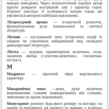
манери поведінки. Через психологічний портрет автор
прагне розкрити внутрішній світ і характер героя.
Портрет ілюструє ті особливості натури героя, які
уявляються авторові найбільш важливими.
Літературний процес
— історичний розвиток,
функціонування руху національної та світової
літератури.
Літопис
— послідовний опис історичних подій їх
свідком чи учасником; найдавніший вид оповідної
давньоруської літератури.
Літота
— художнє применшення величини, сили,
значення явища («хлопчик-мізинчик», «чоловічок-
нігтик»).
М
Мадригал
— ліричний вірш жартівливого
характеру.
Макаронічна мова
—мова, дуже засмічена
іншомовними словами (варваризмами) або словами,
зміненими на зразок іншомовних.
Манускрипт
рукопис будь-якого розміру та вигляду: на
папері та пергаменті, на папірусі та тканині, у згортках