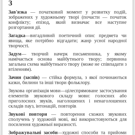
З
Зав'язка
— початковий момент у розвитку подій,
зображених у художньому творі (почасти — початок
конфлікту; епізод, який визначає все наступне
розгортання дії.
Загадка
—вигадливий поетичний опис предмета чи
явища, яке потрібно відгадати; жанр усної народної
творчості.
Задум
— творчий начерк письменника, у якому
намічається основа майбутнього твору; пер­винна
загальна схема майбутнього твору (може не співпадати з
втіленням).
Зачин (заспів)
— стійка формула, з якої починаються
казки, билини та інші твори фольклору.
Звукова організація мови—цілеспрямоване застосування
елементів звукового складу мови: голосних або
приголосних звуків, наголошених і ненаголошених
складів пауз, інтонацій, повторів
.
Звукові повтори
— повторення схожих звукових
сполучень у художній мові, які використовуються для
посилення художньої виразності.
Зображувальні засоби
—художні способи та прийоми