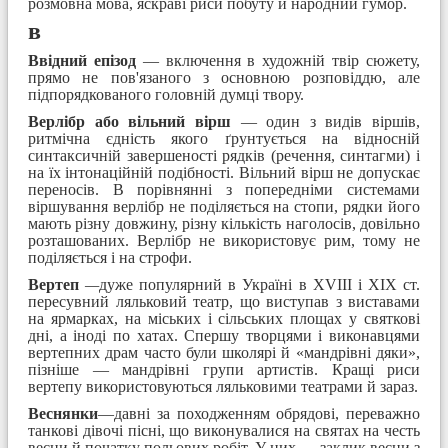
розмовна мова, яскраві риси побуту й народний гумор.
в
Ввідний епізод
— включення в художній твір сюжету,
прямо не пов'язаного з основною розповіддю, але
підпорядкованого головній думці твору.
Верлібр або вільний вірш
— один з видів віршів,
ритмічна єдність якого ґрунтується на відносній
синтаксичній завершеності рядків (речення, синтагми) і
на їх інтонаційній подібності. Вільний вірш не допускає
переносів. В порівнянні з попередніми системами
віршування верлібр не поділяється на стопи, рядки його
мають різну довжину, різну кількість наголосів, довільно
розташованих. Верлібр не використовує рим, тому не
поділяється і на строфи.
Вертеп
—
дуже популярний в Україні в XVIII і XIX ст.
пересувний ляльковий театр, що виступав з виставами
на ярмарках, на міських і сільських площах у святкові
дні, а іноді по хатах. Спершу творцями і виконавцями
вертепних драм часто були школярі й «мандрівні дяки»,
пізніше — мандрівні групи артистів. Кращі риси
вертепу використовуються ляльковими театрами й зараз.
Веснянки
—давні за походженням обрядові, переважно
танкові дівочі пісні, що виконувалися на святах на честь
весни й початку польових робіт. У них — заклик весни з