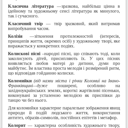
Класична література
—зразкова, найбільш цінна в
ідейному та художньому сенсі література як минулого,
так і сучасного.
Класичний твір
— твір зразковий, який витримав
випробування часом.
Колізія
—зіткнення протилежностей (інтересів,
принципів життя, окремих осіб) у художньому творі, яке
виражається у конкретних подіях.
Колискові пісні
–народні пісні, що співають тоді, коли
заколисують дітей, присипляють їх. У цих піснях
виявляється любов матері до дитини, думи про
майбутнє. Їм властива проста мелодія і розмірений ритм,
що відповідав гойданню колиски.
Коломийки
(від назви міста і річки Коломиї на Івано-
Франківщині—дуже
поширені, особливо на
західноукраїнських землях, короткі жартівливі пісеньки,
виконувані за усталеною мелодією як приспівки до
танцю чи без нього.
Для коломийки характерне паралельне зображення явищ
природи й подій людського життя, використання
антитез, образів-символів, постійних епітетів і метафор.
Колорит
— характерна особливість художнього твору,