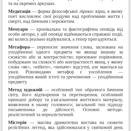
та на окремих аркушах.
Медитація
—
форма філософської лірики: вірш, в якому
поет висловлює свої роздуми над проблемами життя і
смерті, над баченим і пережитим.
Мемуари
— хронікальна та фактографічна оповідь від
особи автора; у цій оповіді відбиваються справжні події,
які колись реально відбувалися, а тепер пригадуються.
Метафора
— переносне значення слова, заснована на
уподібненні одного предмета чи явища іншому за
схожістю або за контрастністю; приховане порівняння,
побудоване на схожості або контрастності явищ, у якому
слова «як», «нібито», «неначе» відсутні, але маються на
увазі. Різновидами метафор є уособлення —
уподібнення живій істоті та
уречевнення —
уподібнення
предмету.
Метод художній
— особливий тип образного бачення
світу, його відтворення та перетворення, особливий
принцип добору та узагальнення життєвого матеріалу,
виявлення в ньому головного; загальний тип підходу
письменника до дійсності. Основні методи:
реалістичний та нереалістичний.
Містерія
— масова драматична вистава на сюжети
релігійних легенд, яка здійснювалася у святковий день