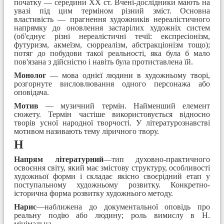
початку — середини XX ст. Вчені-дослідники мають на
увазі під цим терміном різний зміст. Основна
властивість — прагнення художників нереалістичного
напрямку до оновлення застарілих художніх систем
(об'єднує різні нереалістичні течії: експресіонізм,
футуризм, акмеїзм, сюрреалізм, абстракціонізм тощо);
потяг до побудови такої реальності, яка була б мало
пов'язана з дійсністю і навіть була протиставлена їй.
Монолог
— мова однієї людини в художньому творі,
розгорнуте висловлювання одного персонажа або
оповідача.
Мотив
— музичний термін. Найменший елемент
сюжету. Термін частіше використовується відносно
творів усної народної творчості. У літературознавстві
мотивом називають тему ліричного твору.
Н
Напрям літературний
—тип духовно-практичного
освоєння світу, який має змістову структуру, особливості
художньої форми і складає якісно своєрідний етап у
поступальному художньому розвитку. Конкретно-
історична форма розвитку художнього методу.
Нарис
—наближена до документальної оповідь про
реальну подію або людину; роль вимислу в Н.
мінімальна.