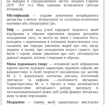
на майдані в середньовічних містах Західної Європи
(XIV -XV ст.). Між сценами вставлялися світські
інтермедії.
Містифікація
— свідоме зазначення неправдивого
авторства з метою літературної та суспільно-політичної
полеміки або літературної гри.
Міф
— ранній вид усної народної творчості, який
відображає в образах прагнення людини зрозуміти
походження світу та життя на землі і пояснити його,
виходячи з переконання в існуванні божественних сил;
сказання, яке передає уявлення людей про світ, місце
людини в ньому, про походження всього сущого, про
богів і героїв; певне уявлення про світ, світовідчуття
давньої людини, втілене і передане в образах.
Мова художнього твору
— основний засіб зображення
картин життя, художніх характерів, художніх образів, які
використовує в своїй творчості письменник (до засобів
М. х. т. відносяться: поетична лексика, поетичний
синтаксис та евфонія —.особливості звучання).
Характеристика М. х. т. багато в чому визначається
особливостями авторського добору матеріалу із
загальнонаціональної мови; цей добір формує авторську
мову та мову персонажів.
Модернізм
— термін, який характеризує мистецтво