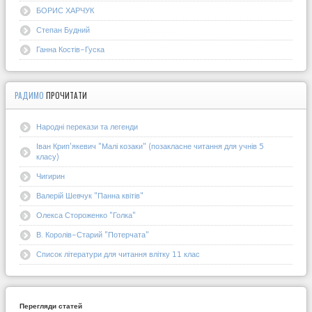
БОРИС ХАРЧУК
Степан Будний
Ганна Костів-Гуска
РАДИМО
ПРОЧИТАТИ
Народні перекази та легенди
Іван Крип'якевич "Малі козаки" (позакласне читання для учнів 5
класу)
Чигирин
Валерій Шевчук "Панна квітів"
Олекса Стороженко "Голка"
В. Королів-Старий "Потерчата"
Список літератури для читання влітку 11 клас
Перегляди статей