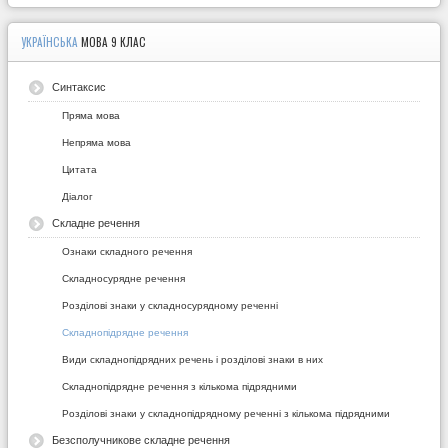
УКРАЇНСЬКА
МОВА 9 КЛАС
Синтаксис
Пряма мова
Непряма мова
Цитата
Діалог
Складне речення
Ознаки складного речення
Складносурядне речення
Розділові знаки у складносурядному реченні
Складнопідрядне речення
Види складнопідрядних речень і розділові знаки в них
Складнопідрядне речення з кількома підрядними
Розділові знаки у складнопідрядному реченні з кількома підрядними
Безсполучникове складне речення