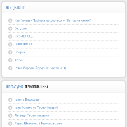
НАЙЦІКАВІШЕ
Кам`янець-Подільська фортеця - "Квітка на камені"
Батурин
КРЕМЕНЕЦЬ
ВИШНІВЕЦЬ
Збараж
Хотин
Річка Йордан. Йорданія (частина 3)
ЛІТЕРАТУРНА
ТЕРНОПІЛЬЩИНА
Іванна Блажкевич
Іван Франко на Тернопільщині
Легенди Тернопільщини
Тарас Шевченко і Тернопільщина