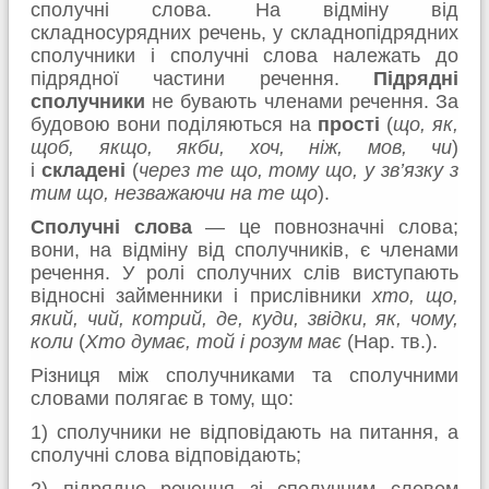
сполучні слова. На відміну від
складносурядних речень, у складнопідрядних
сполучники і сполучні слова належать до
підрядної частини речення.
Підрядні
сполучники
не бувають членами речення. За
будовою вони поділяються на
прості
(
що, як,
щоб, якщо, якби, хоч, ніж, мов, чи
)
і
складені
(
через те що, тому що, у зв’язку з
тим що, незважаючи на те що
).
Сполучні слова
― це повнозначні слова;
вони, на відміну від сполучників, є членами
речення.
У ролі сполучних слів виступають
відносні займенники і прислівники
хто, що,
який, чий, котрий, де, куди, звідки, як, чому,
коли
(
Хто думає, той і розум має
(Нар. тв.).
Різниця між сполучниками та сполучними
словами полягає в тому, що:
1) сполучники не відповідають на питання, а
сполучні слова відповідають;
2) підрядне речення зі сполучним словом