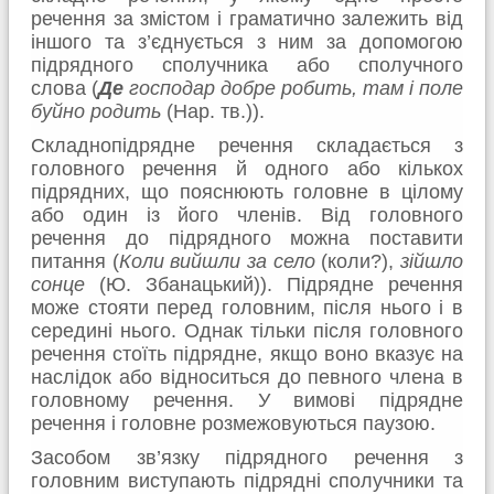
речення за змістом і граматично залежить від
іншого та з’єднується з ним за допомогою
підрядного сполучника або сполучного
слова
(
Де
господар добре робить, там і поле
буйно родить
(Нар. тв.)).
Складнопідрядне речення складається з
головного речення й одного або кількох
підрядних, що пояснюють головне в цілому
або один із його членів. Від головного
речення до підрядного можна поставити
питання
(
Коли вийшли за село
(коли?),
зійшло
сонце
(Ю. Збанацький)).
Підрядне речення
може стояти перед головним, після нього і в
середині нього. Однак тільки після головного
речення стоїть підрядне, якщо воно вказує на
наслідок або відноситься до певного члена в
головному речення. У вимові підрядне
речення і головне розмежовуються паузою.
Засобом зв’язку підрядного речення з
головним виступають підрядні сполучники та