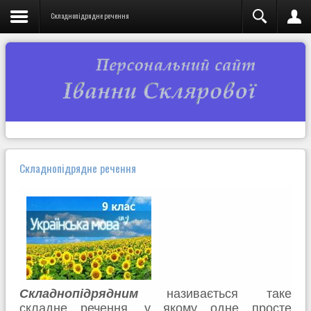
Складнопідрядне речення
Складнопідрядне речення
Складнопідрядним
називається таке
складне речення, у якому одне просте