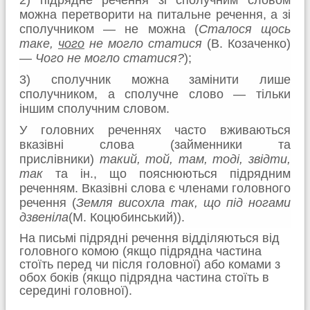
можна перетворити на питальне речення, а зі
сполучником — не можна (
Сталося щось
таке,
чого
не могло статися
(В. Козаченко)
—
Чого не могло статися?
);
3) сполучник можна замінити лише
сполучником, а сполучне слово — тільки
іншим сполучним словом.
У головних реченнях часто вживаються
вказівні слова (займенники та
прислівники)
такий, той, там, тоді, звідти,
так
та ін., що пояснюються підрядним
реченням. Вказівні слова є членами головного
речення (
Земля висохла так, що під ногами
дзвеніла
(М. Коцюбинський)).
На письмі підрядні речення відділяються від
головного комою (якщо підрядна частина
стоїть перед чи після головної) або комами з
обох боків (якщо підрядна частина стоїть в
середині головної).