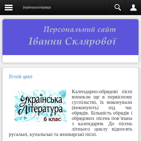
Українська література
Літній цикл
Календарно-обрядові пісні
виникли ще в первісному
суспільстві, їх виконували
(виконують) під час
обрядів. Більшість обрядів і
обрядових пісень пов’язана
з календарем. До пісень
літнього циклу відносять
русальні, купальські та жниварські пісні.