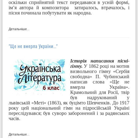
оскільки сприйнятий текст передавався в усній формі,
ім’я автора й композитора за­тиралось, втрачалось, і
пісня починала побутувати як народна.
Детальніше...
"Ще не вмерла України..."
Історія написання пісні-
гімну.
У 1862 році на мотив
визвольного гімну «Сербія
свободна» П. Чубинський
написав слова «Ще не
вмерла Україна».
Крамольний для Росії, твір
був надрукований у
львівській «Меті» (1863), як буцімто Шевченків. До 1917
року цей національний гімн на підросійській Україні
переслідувався; був суворо заборонений і за радянських
часів.
Детальніше...