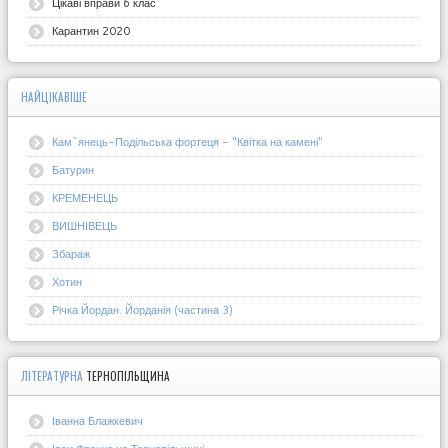
Цікаві вправи 6 клас
Карантин 2020
НАЙЦІКАВІШЕ
Кам`янець-Подільська фортеця - "Квітка на камені"
Батурин
КРЕМЕНЕЦЬ
ВИШНІВЕЦЬ
Збараж
Хотин
Річка Йордан. Йорданія (частина 3)
ЛІТЕРАТУРНА
ТЕРНОПІЛЬЩИНА
Іванна Блажкевич