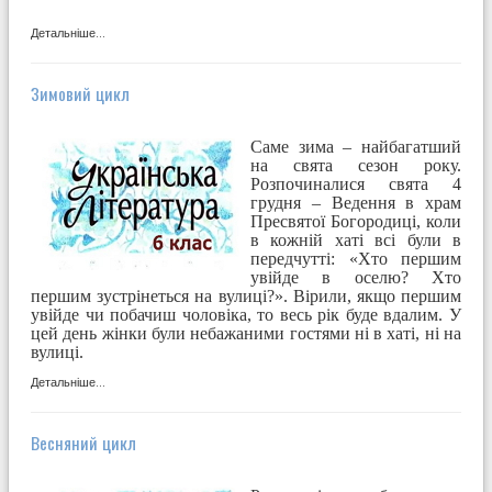
Детальніше...
Зимовий цикл
Саме зима – найбагатший
на свята сезон року.
Розпочиналися свята 4
грудня – Ведення в храм
Пресвятої Богородиці, коли
в кожній хаті всі були в
передчутті: «Хто першим
увійде в оселю? Хто
першим зустрінеться на вулиці?». Вірили, якщо першим
увійде чи побачиш чоловіка, то весь рік буде вдалим. У
цей день жінки були небажаними гостями ні в хаті, ні на
вулиці.
Детальніше...
Весняний цикл