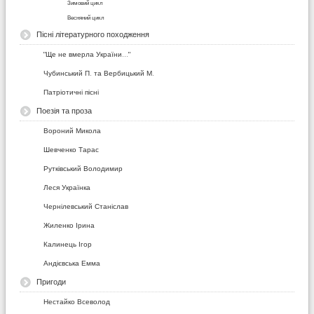
Зимовий цикл
Весняний цикл
Пісні літературного походження
"Ще не вмерла України..."
Чубинський П. та Вербицький М.
Патріотичні пісні
Поезія та проза
Вороний Микола
Шевченко Тарас
Рутківський Володимир
Леся Українка
Чернілевський Станіслав
Жиленко Ірина
Калинець Ігор
Андієвська Емма
Пригоди
Нестайко Всеволод