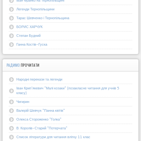
Іван Франко на Тернопільщині
Легенди Тернопільщини
Тарас Шевченко і Тернопільщина
БОРИС ХАРЧУК
Степан Будний
Ганна Костів-Гуска
РАДИМО
ПРОЧИТАТИ
Народні перекази та легенди
Іван Крип'якевич "Малі козаки" (позакласне читання для учнів 5
класу)
Чигирин
Валерій Шевчук "Панна квітів"
Олекса Стороженко "Голка"
В. Королів-Старий "Потерчата"
Список літератури для читання влітку 11 клас