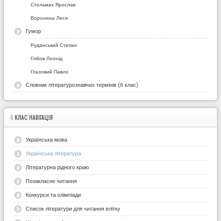
Стельмах Ярослав
Воронина Леся
Гумор
Руданський Степан
Глібов Леонід
Глазовий Павло
Словник літературознавчих термінів (6 клас)
6
КЛАС НАВІГАЦІЯ
Українська мова
Українська література
Літературна рідного краю
Позакласне читання
Конкурси та олімпіади
Список літератури для читання влітку