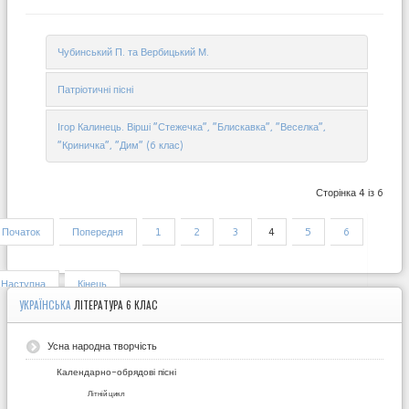
Чубинський П. та Вербицький М.
Патріотичні пісні
Ігор Калинець. Вірші “Стежечка”, “Блискавка”, “Веселка”,
“Криничка”, “Дим” (6 клас)
Сторінка 4 із 6
Початок
Попередня
1
2
3
4
5
6
Наступна
Кінець
УКРАЇНСЬКА
ЛІТЕРАТУРА 6 КЛАС
Усна народна творчість
Календарно-обрядові пісні
Літній цикл