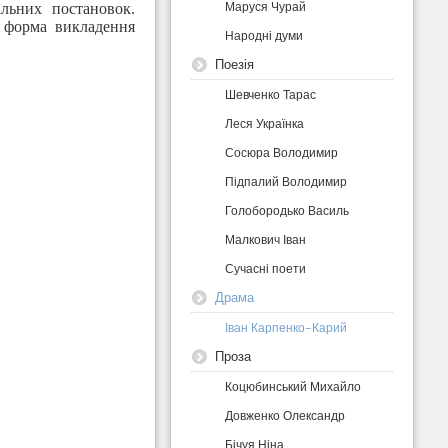
Маруся Чурай
льних постановок.
а форма викладення
Народні думи
Поезія
Шевченко Тарас
Леся Українка
Сосюра Володимир
Підпалий Володимир
Голобородько Василь
Малкович Іван
Сучасні поети
Драма
Іван Карпенко-Карий
Проза
Коцюбинський Михайло
Довженко Олександр
Бічуя Ніна