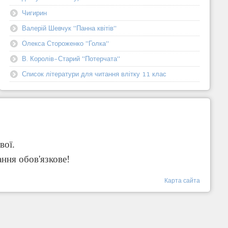
Чигирин
Валерій Шевчук "Панна квітів"
Олекса Стороженко "Голка"
В. Королів-Старий "Потерчата"
Список літератури для читання влітку 11 клас
вої.
ання обов'язкове!
Карта сайта