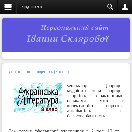
Народна творчість
Усна народна творчість (8 клас)
Фольклор – (народна
мудрість) усна народна
творчість, характерними
ознаками якої є
колективність творення,
анонімність та
багатоваріантність.
Сам термін “фольклор” утвердився в 2 пол. 19 ст. і