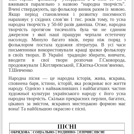
вживався паралельно з назвою “народна творчість”.
Вчені стверджують, що фольклор виник разом із мовою.
Якщо період становлення і розвитку писемності
нараховує у східних слов’ян 1 тис. років тому, то усна
народна творчість у 50-60 разів давніша. Отже, народна
творчість протягом тисячоліть була чи не єдиним
джерелом з якої наші пращури черпали естетичну
насолоду. Минуло багато віків, перш ніж поряд з
фольклором постала художня література. В усі часи
письменники використовували кращі зразки фольклору
в своїх творах. В Україні традицію збирати, вивчати,
вводити в свої твори розпочав Г.Сковорода,
продовжували І.Котляревський, Г.Квітка-Основ’яненко,
Т.Шевченко
.
Народна пісня — це народна історія, жива, яскрава,
сповнена
барв, істини, історій, яка розкриває все життя
народу.
Однією з найважливіших і найбагатших частин
художньої
культури українського народу є його усна
народна творчість.
Скільки прекрасних перлин, багатих,
цікавих за змістом, яскра
вих мистецькою формою має
вона! Та найбільшою окрасою є
пісні.