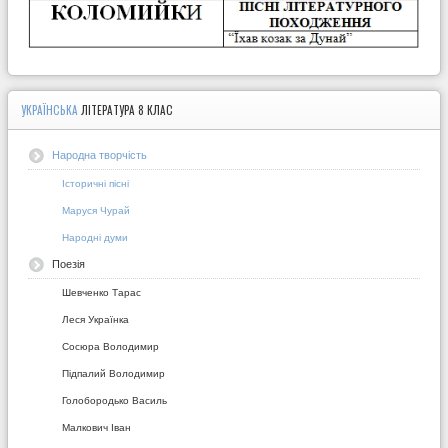
УКРАЇНСЬКА
ЛІТЕРАТУРА 8 КЛАС
Народна творчість
Історичні пісні
Маруся Чурай
Народні думи
Поезія
Шевченко Тарас
Леся Українка
Сосюра Володимир
Підпалий Володимир
Голобородько Василь
Малкович Іван