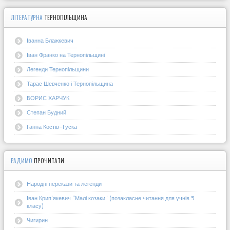
ЛІТЕРАТУРНА
ТЕРНОПІЛЬЩИНА
Іванна Блажкевич
Іван Франко на Тернопільщині
Легенди Тернопільщини
Тарас Шевченко і Тернопільщина
БОРИС ХАРЧУК
Степан Будний
Ганна Костів-Гуска
РАДИМО
ПРОЧИТАТИ
Народні перекази та легенди
Іван Крип'якевич "Малі козаки" (позакласне читання для учнів 5
класу)
Чигирин