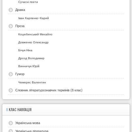
Сучасні поети
Драма
Іван Карпенко-Карий
Проза
Коцюбинський Михайло
Довженко Олександр
Бічуя Ніна
Дрозд Володимир
Винничук Юрій
Гумор
Чемерис Валентин
Словник літературознавчих термінів (8 клас)
8
КЛАС НАВІГАЦІЯ
Українська мова
Українська література