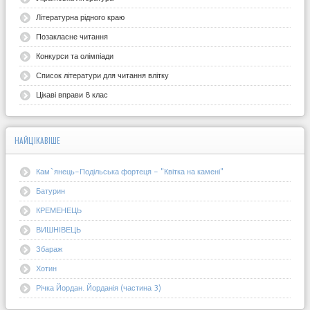
Літературна рідного краю
Позакласне читання
Конкурси та олімпіади
Список літератури для читання влітку
Цікаві вправи 8 клас
НАЙЦІКАВІШЕ
Кам`янець-Подільська фортеця - "Квітка на камені"
Батурин
КРЕМЕНЕЦЬ
ВИШНІВЕЦЬ
Збараж
Хотин
Річка Йордан. Йорданія (частина 3)