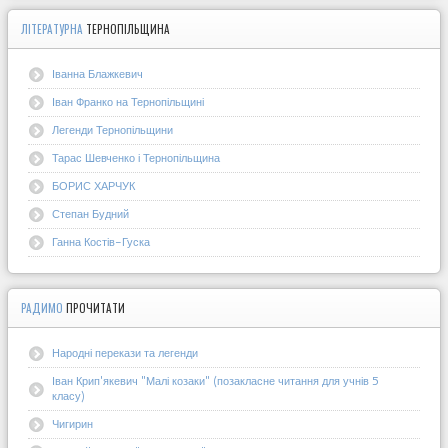
ЛІТЕРАТУРНА
ТЕРНОПІЛЬЩИНА
Іванна Блажкевич
Іван Франко на Тернопільщині
Легенди Тернопільщини
Тарас Шевченко і Тернопільщина
БОРИС ХАРЧУК
Степан Будний
Ганна Костів-Гуска
РАДИМО
ПРОЧИТАТИ
Народні перекази та легенди
Іван Крип'якевич "Малі козаки" (позакласне читання для учнів 5
класу)
Чигирин