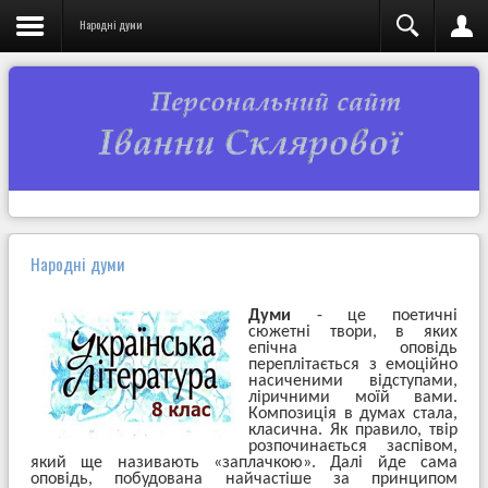
Народні думи
Народні думи
Думи
- це поетичні
сюжетні твори, в яких
епічна оповідь
переплітається з емоційно
насиченими відступами,
ліричними моїй вами.
Композиція в думах стала,
класична. Як правило, твір
розпочинається заспівом,
який ще називають «заплачкою». Далі йде сама
оповідь, побудована найчастіше за принципом