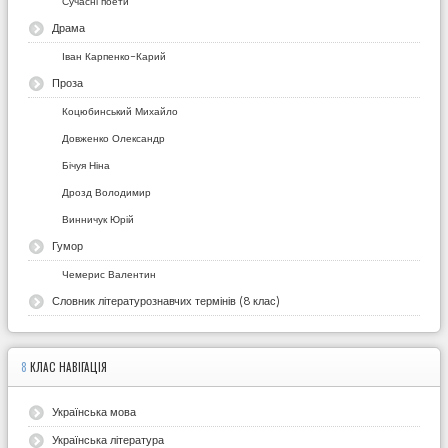
Сучасні поети
Драма
Іван Карпенко-Карий
Проза
Коцюбинський Михайло
Довженко Олександр
Бічуя Ніна
Дрозд Володимир
Винничук Юрій
Гумор
Чемерис Валентин
Словник літературознавчих термінів (8 клас)
8
КЛАС НАВІГАЦІЯ
Українська мова
Українська література