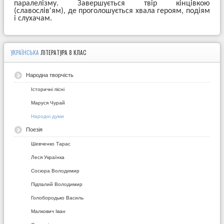
паралелізму. Завершується твір кінцівкою
(славослів'ям), де проголошується хвала героям, подіям
і слухачам.
УКРАЇНСЬКА
ЛІТЕРАТУРА 8 КЛАС
Народна творчість
Історичні пісні
Маруся Чурай
Народні думи
Поезія
Шевченко Тарас
Леся Українка
Сосюра Володимир
Підпалий Володимир
Голобородько Василь
Малкович Іван