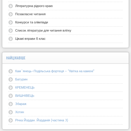
Літературна рідного краю
Позакласне читання
Конкурси та олімпіади
Список літератури для читання влітку
Цікаві вправи 8 клас
НАЙЦІКАВІШЕ
Кам`янець-Подільська фортеця - "Квітка на камені"
Батурин
КРЕМЕНЕЦЬ
ВИШНІВЕЦЬ
Збараж
Хотин
Річка Йордан. Йорданія (частина 3)