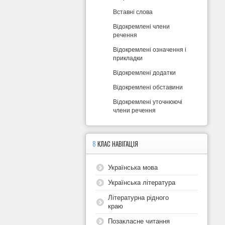
Вставні слова
Відокремлені члени
речення
Відокремлені означення і
прикладки
Відокремлені додатки
Відокремлені обставини
Відокремлені уточнюючі
члени речення
8
КЛАС НАВІГАЦІЯ
Українська мова
Українська література
Літературна рідного
краю
Позакласне читання