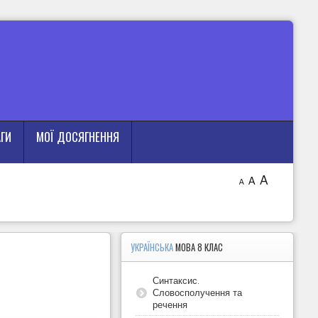
АГИ
МОЇ ДОСЯГНЕННЯ
A
A
A
УКРАЇНСЬКА
МОВА 8 КЛАС
Синтаксис.
Словосполучення та
речення