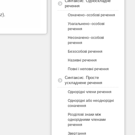
Синтаксис. Односкладне
речення
иг
).
Означено-особові речення
Узагальнено-особові
речення
Неозначено-особові
речення
Безособові речення
Називні речення
Повні і неповні речення
Синтаксис. Просте
ускладнене речення
Однорідні члени речення
Однорідні або неоднорідні
означення
Розділові знаки між
однорідними членами
речення
Звертання