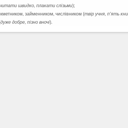
читати швидко, плакати слізьми
);
кметником, займенником, числівником (
твір учня, п’ять кн
(
дуже добре, пізно вночі
).