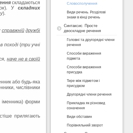
ення
складаються
Словосполучення
ок
). У
складних
Види речень. Розділові
ду
).
знаки в кінці речень
Синтаксис. Просте
у
справжній
дружбі
двоскладне речення
Головні та другорядні члени
в поході
(
три учні
речення
Способи вираження
підмета
ся,
наче не в своїй
Способи вираження
присудка
Тире між підметом і
енник або будь-яка
присудком
нники, числівники
Другорядні члени речення
і іменника) форми
Прикладка як різновид
означення
стіше прилягають
Види обставин
Порівняльний зворот