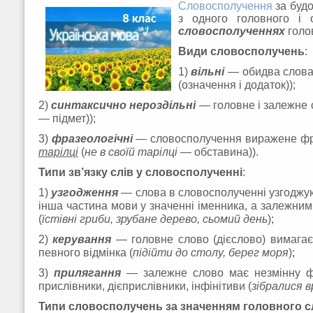
Словосполучення
за будо
з одного головного і 
словосполученнях
голо
Види словосполучень
:
1)
вільні
— обидва слова 
(означення і додаток));
2)
синтаксично нероздільні
—
головне і залежне
— підмет));
3)
фразеологічні
— словосполучення виражене фра
тарілці
(
не в своїй тарілці
— обставина)).
Типи зв’язку слів у словосполученні
:
1)
узгодження
— слова в словосполученні узгоджуют
інша частина мови у значенні іменника, а залежним
(
їстівні гриби, зрубане дерево, сьомий день
);
2)
керування
— головне слово (дієслово) вимагає 
певного відмінка (
підійти до столу, берег моря
);
3)
прилягання
— залежне слово має незмінну фор
прислівники, дієприслівники, інфінітиви (
зібралися в
Типи словосполучень за значенням головного 