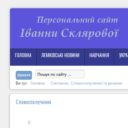
ГОЛОВНА
ЛЕМКІВСЬКІ НОВИНИ
НАВЧАННЯ
УКР
Ви тут:
Головна
Синтаксис. Словосполучення та речення
Словосполучення
0