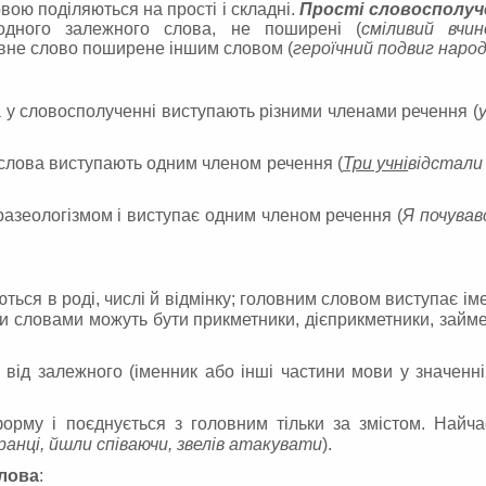
вою поділяються на прості і складні.
Прості словосполуч
одного залежного слова, не поширені (
сміливий вчин
вне слово поширене іншим словом (
героїчний подвиг наро
у словосполученні виступають різними членами речення (
 слова виступають одним членом речення (
Три учні
відстали 
зеологізмом і виступає одним членом речення (
Я почував
ься в роді, числі й відмінку; головним словом виступає ім
и словами можуть бути прикметники, дієприкметники, займе
від залежного (іменник або інші частини мови у значенн
му і поєднується з головним тільки за змістом. Найча
ранці, йшли співаючи, звелів атакувати
).
слова
: