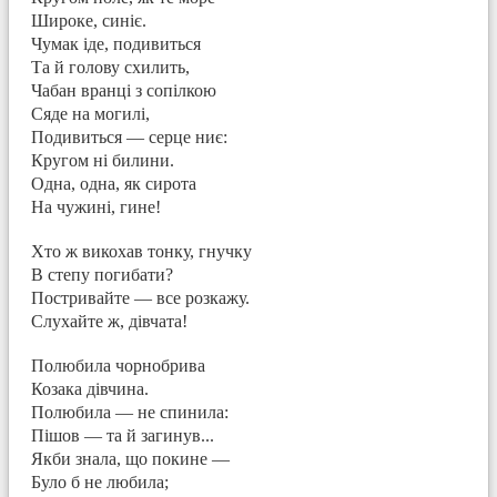
Широке, синіє.
Чумак іде, подивиться
Та й голову схилить,
Чабан вранці з сопілкою
Сяде на могилі,
Подивиться — серце ниє:
Кругом ні билини.
Одна, одна, як сирота
На чужині, гине!
Хто ж викохав тонку, гнучку
В степу погибати?
Постривайте — все розкажу.
Слухайте ж, дівчата!
Полюбила чорнобрива
Козака дівчина.
Полюбила — не спинила:
Пішов — та й загинув...
Якби знала, що покине —
Було б не любила;