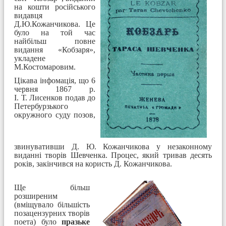
на кошти російського
видавця
Д.Ю.Кожанчикова. Це
було на той час
найбільш повне
видання «Кобзаря»,
укладене
М.Костомаровим.
Цікава інфомація, що 6
червня 1867 р.
І. Т. Лисенков подав до
Петербурзького
окружного суду позов,
звинувативши
Д. Ю. Кожанчикова у незаконному
виданні творів Шевченка. Процес, який тривав десять
років, закінчився на користь Д. Кожанчикова.
Ще більш
розширеним
(вміщувало більшість
позацензурних творів
поета) було
празьке