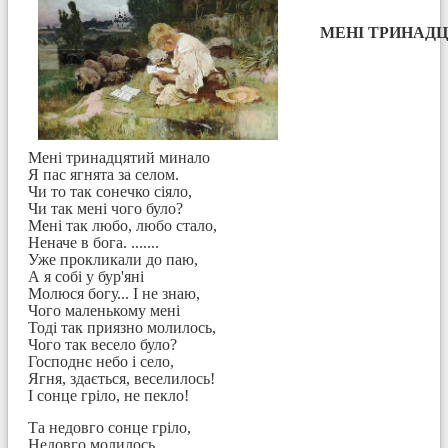
МЕНІ ТРИНАДЦ
Мені тринадцятий минало
Я пас ягнята за селом.
Чи то так сонечко сіяло,
Чи так мені чого було?
Мені так любо, любо стало,
Неначе в бога. .......
Уже прокликали до паю,
А я собі у бур'яні
Молюся богу... І не знаю,
Чого маленькому мені
Тоді так приязно молилось,
Чого так весело було?
Господнє небо і село,
Ягня, здається, веселилось!
І сонце гріло, не пекло!
Та недовго сонце гріло,
Недовго молилось...