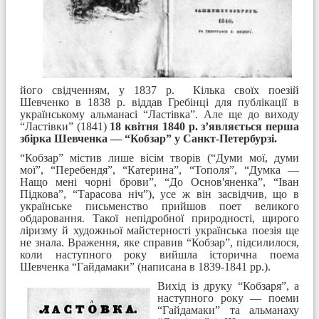
його свідченням, у 1837 р. Кілька своїх поезій
Шевченко в 1838 р. віддав Гребінці для публікації в
українському альманасі “Ластівка”. Але ще до виходу
“Ластівки” (1841)
18 квітня 1840 р. з’являється перша
збірка Шевченка — “Кобзар” у Санкт-Петербурзі.
“Кобзар” містив лише вісім творів (“Думи мої, думи
мої”, “Перебендя”, “Катерина”, “Тополя”, “Думка —
Нащо мені чорні брови”, “До Основ'яненка”, “Іван
Підкова”, “Тарасова ніч”), усе ж він засвідчив, що в
українське письменство прийшов поет великого
обдаровання. Такої непідробної природності, щирого
ліризму й художньої майстерності українська поезія ще
не знала. Враження, яке справив “Кобзар”, підсилилося,
коли наступного року вийшла історична поема
Шевченка “Гайдамаки” (написана в 1839-1841 рр.).
Вихід із друку “Кобзаря”, а
наступного року — поеми
“Гайдамаки” та альманаху