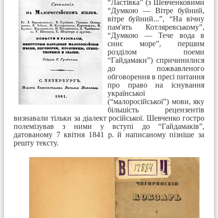
“Ластівка” (з Шевченковими
“Думкою — Вітре буйний,
вітре буйний...”, “На вічну
пам'ять Котляревському”,
“Думкою — Тече вода в
синє море”, першим
розділом поеми
“Гайдамаки”) спричинилися
до пожвавленого
обговорення в пресі питання
про право на існування
української
(“малоросійської”) мови, яку
більшість рецензентів
визнавали тільки за діалект російської. Шевченко гостро
полемізував з ними у вступі до “Гайдамаків”,
датованому 7 квітня 1841 р. й написаному пізніше за
решту тексту.