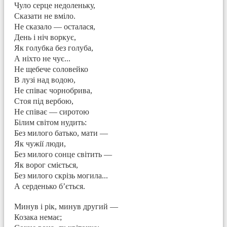
Чуло серце недоленьку,
Сказати не вміло.
Не сказало — осталася,
День і ніч воркує,
Як голубка без голуба,
А ніхто не чує...
Не щебече соловейко
В лузі над водою,
Не співає чорнобрива,
Стоя під вербою,
Не співає — сиротою
Білим світом нудить:
Без милого батько, мати —
Як чужії люди,
Без милого сонце світить —
Як ворог сміється,
Без милого скрізь могила...
А серденько б’ється.
Минув і рік, минув другий —
Козака немає;