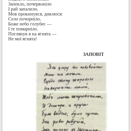
Запекло, почервоніло
І рай запалило.
Мов прокинувся, дивлюся:
Село почорніло,
Боже небо голубеє —
І те помарніло.
Поглянув я на ягнята —
Не мої ягнята!
ЗАПОВІТ