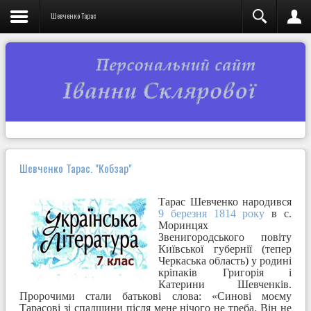
Шевченко Тарас
Шевченко Тарас. "Кобзар"
Тарас Шевченко народився
9 березня 1814 року
в с.
Моринцях
Звенигородського повіту
Київської губернії (тепер
Черкаська область) у родині
кріпаків Григорія і
Катерини Шевченків.
Пророчими стали батькові слова: «Синові моєму
Тарасові зі спадщини після мене нічого не треба. Він не