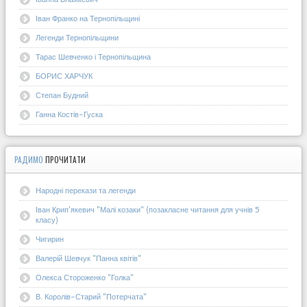
Іван Франко на Тернопільщині
Легенди Тернопільщини
Тарас Шевченко і Тернопільщина
БОРИС ХАРЧУК
Степан Будний
Ганна Костів-Гуска
РАДИМО
ПРОЧИТАТИ
Народні перекази та легенди
Іван Крип'якевич "Малі козаки" (позакласне читання для учнів 5
класу)
Чигирин
Валерій Шевчук "Панна квітів"
Олекса Стороженко "Голка"
В. Королів-Старий "Потерчата"