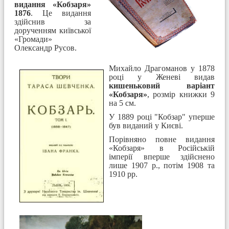
видання «Кобзаря»
1876
. Це видання
здійснив за
дорученням київської
«Громади»
Олександр Русов.
Михайло Драгоманов у 1878
році у Женеві видав
кишеньковий варіант
«Кобзаря»
, розмір книжки 9
на 5 см.
У 1889 році "Кобзар" уперше
був виданий у Києві.
Порівняно повне видання
«Кобзаря» в Російській
імперії вперше здійснено
лише 1907 р., потім 1908 та
1910 рр.