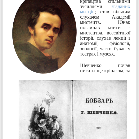
кріпацтва спільними
зусиллями
згаданих
митців
; став вільним
слухачем Академії
мистецтв. Юнак
поглинав книги з
мистецтва, всесвітньої
історії, слухав лекції з
анатомії, фізіології,
зоології, часто бував у
театрах і музеях.
Шевченко почав
писати
ще кріпаком, за