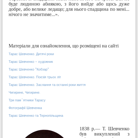
буде людиною абиякою, з його вийде або щось дуже
добре, або велике ледащо; для нього спадщина по мені...
нічого не значитиме...».
Матеріали для ознайомлення, що розміщені на сайті
Тарас Шевченко. Дитячі роки
Тарас Шевченко - художник
Тарас Шевченко "Кобзар"
Тарас Шевченко. Поезія трьох літ
Тарас Шевченко. Заслання та останні роки життя
Чигирине, Чигирине.
Три пам`ятники Тарасу
Фотографії Шевченка
Тарас Шевченко та Тернопільщина
1838 р.— Т. Шевченко
був викуплений з