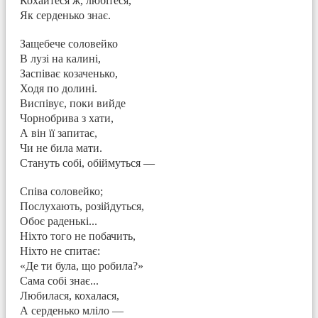
Кохайтеся ж, любітеся,
Як серденько знає.
Защебече соловейко
В лузі на калині,
Заспіває козаченько,
Ходя по долині.
Виспівує, поки вийде
Чорнобрива з хати,
А він її запитає,
Чи не била мати.
Стануть собі, обіймуться —
Співа соловейко;
Послухають, розійдуться,
Обоє раденькі...
Ніхто того не побачить,
Ніхто не спитає:
«Де ти була, що робила?»
Сама собі знає...
Любилася, кохалася,
А серденько мліло —