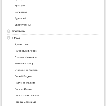
Кріпацькі
Солдатські
Бурлацькі
Заробітчанські
Коломийки
Проза
Франко Іван
Чайковський Андрій
Стельмах Михайло
Тютюнник Григір
Стороженко Олекса
Лепкий Богдан
Павленко Марина
Процюк Степан
Пономаренко Любов
Гаврош Олександр