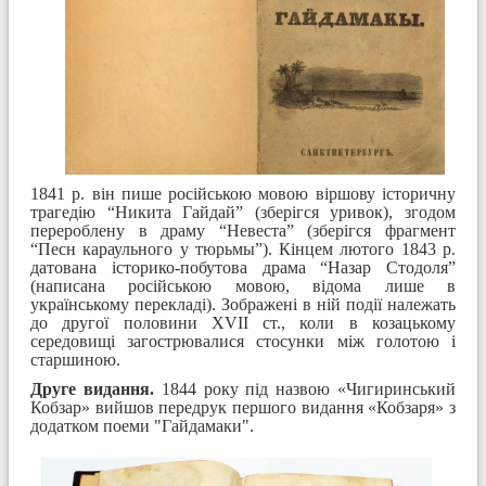
1841 р. він пише російською мовою віршову історичну
трагедію “Никита Гайдай” (зберігся уривок), згодом
перероблену в драму “Невеста” (зберігся фрагмент
“Песн караульного у тюрьмы”). Кінцем лютого 1843 р.
датована історико-побутова драма “Назар Стодоля”
(написана російською мовою, відома лише в
українському перекладі). Зображені в ній події належать
до другої половини XVII ст., коли в козацькому
середовищі загострювалися стосунки між голотою і
старшиною.
Друге видання.
1844 року під назвою «Чигиринський
Кобзар» вийшов передрук першого видання «Кобзаря» з
додатком поеми "Гайдамаки".