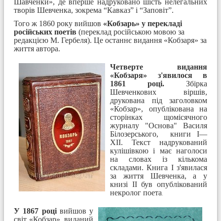
Шавченки»,
де вперше надруковано шість нелегальних
творів Шевченка, зокрема “Кавказ” і “Заповіт”.
Того ж 1860 року вийшов
«Кобзарь» у перекладі
російських поетів
(переклад російською мовою за
редакцією М. Гербеля). Це останнє видання «Кобзаря» за
життя автора.
Четверте видання
«Кобзаря» з'явилося в
1861 році.
Збірка
Шевченкових віршів,
друкована під заголовком
«Кобзар», опублікована на
сторінках щомісячного
журналу "Основа" Василя
Білозерського, книги I—
XII. Текст надрукований
кулішівкою і має наголоси
на словах із кількома
складами. Книга I з'явилася
за життя Шевченка, а у
книзі II був опублікований
некролог поета
.
У 1867 році
вийшов у
світ «Кобзар», виданий