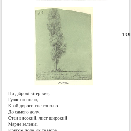
ТОПО
По діброві вітер виє,
Гуляє по полю,
Край дороги гне тополю
До самого долу.
Стан високий, лист широкий
Марне зеленіє.
Кругом поле, як те море