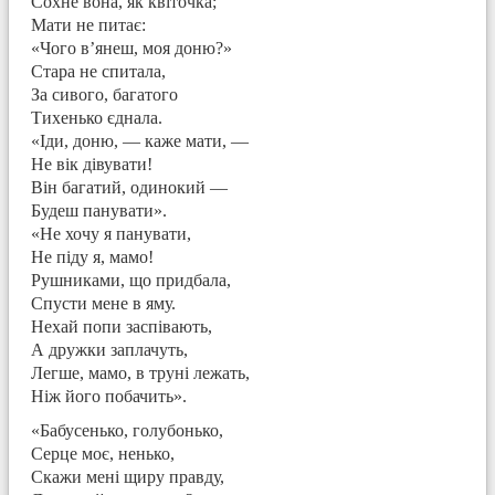
Сохне вона, як квіточка;
Мати не питає:
«Чого в’янеш, моя доню?»
Стара не спитала,
За сивого, багатого
Тихенько єднала.
«Іди, доню, — каже мати, —
Не вік дівувати!
Він багатий, одинокий —
Будеш панувати».
«Не хочу я панувати,
Не піду я, мамо!
Рушниками, що придбала,
Спусти мене в яму.
Нехай попи заспівають,
А дружки заплачуть,
Легше, мамо, в труні лежать,
Ніж його побачить».
«Бабусенько, голубонько,
Серце моє, ненько,
Скажи мені щиру правду,