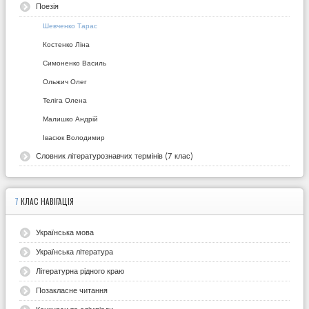
Поезія
Шевченко Тарас
Костенко Ліна
Симоненко Василь
Ольжич Олег
Теліга Олена
Малишко Андрій
Івасюк Володимир
Словник літературознавчих термінів (7 клас)
7
КЛАС НАВІГАЦІЯ
Українська мова
Українська література
Літературна рідного краю
Позакласне читання