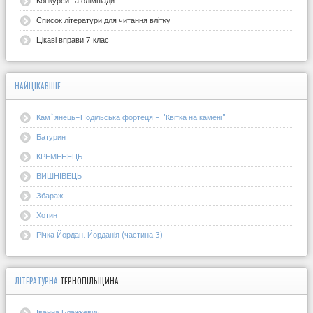
Конкурси та олімпіади
Список літератури для читання влітку
Цікаві вправи 7 клас
НАЙЦІКАВІШЕ
Кам`янець-Подільська фортеця - "Квітка на камені"
Батурин
КРЕМЕНЕЦЬ
ВИШНІВЕЦЬ
Збараж
Хотин
Річка Йордан. Йорданія (частина 3)
ЛІТЕРАТУРНА
ТЕРНОПІЛЬЩИНА
Іванна Блажкевич