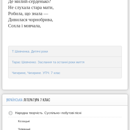
Де милий-серденько?
Не слухала стара мати,
Робила, що знала —
Дивилася чорнобрива,
Сохла і мовчала,
Т.Шевченка. Дитячі роки
Тарас Шевченко. Заслання та останні роки життя
Чигирине, Чигирине. УПЧ. 7 клас
УКРАЇНСЬКА
ЛІТЕРАТУРА 7 КЛАС
Народна творчість. Суспільно-побутові пісні
Козацькі
Чумацькі