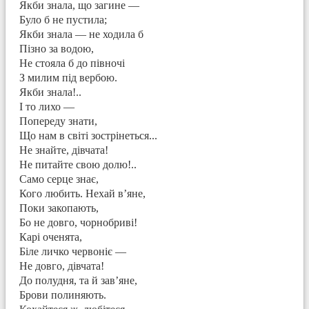
Якби знала, що загине —
Було б не пустила;
Якби знала — не ходила б
Пізно за водою,
Не стояла б до півночі
З милим під вербою.
Якби знала!..
І то лихо —
Попереду знати,
Що нам в світі зострінеться...
Не знайте, дівчата!
Не питайте свою долю!..
Само серце знає,
Кого любить. Нехай в’яне,
Поки закопають,
Бо не довго, чорнобриві!
Карі оченята,
Біле личко червоніє —
Не довго, дівчата!
До полудня, та й зав’яне,
Брови полиняють.