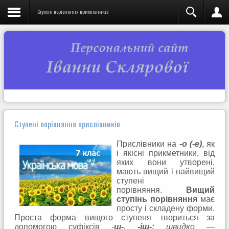
Ступені порівняння прислівників
Ступені порівняння прислівників
Прислівники на
-о (-е)
, як
і якісні прикметники, від
яких вони утворені,
мають вищий і найвищий
ступені
порівняння.
Вищий
ступінь порівняння
має
просту і складену форми.
Проста форма вищого ступеня твориться за
допомогою суфіксів -
ш-, -іш-:
швидко —