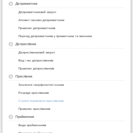
Дієприкметник
Дієприкметниковий зворот
Активні і пасивні дієприкметники
Правопис дієприкметників
Перехід дієприкметників у прикметники та іменники
Дієприслівник
Дієприслівниковий зворот
Вид і час дієприслівників
Правопис дієприслівників
Прислівник
Значення і морфологічні ознаки
Розряди прислівників
Ступені порівняння прислівників
Правопис прислівників
Прийменник
Види прийменників
Правопис прийменників