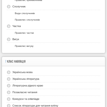
Сполучник
Види сполучників
Правопис сполучників
Частка
Правопис частки
Вигук
Правопис вигуку
7
КЛАС НАВІГАЦІЯ
Українська мова
Українська література
Літературна рідного краю
Позакласне читання
Конкурси та олімпіади
Список літератури для читання влітку