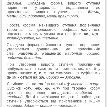
швидше.
Складена форма вищого ступеня
порівняння утворюється додаванням до
прислівника вищого ступеня слів
більш,
менш
:
більш доречно, менш практично
.
Проста форма найвищого ступеня порівняння
твориться за допомогою префікса
най-
: для
підсилення можуть уживатися префікси
як-, що-
:
якнайдружніше, найтепліше.
Складена форма найвищого ступеня порівняння
утворюється додаванням до прислівників
слів
найбільш, найменш
:
найбільш дружно,
найменш докладно.
При утворенні вищого ступеня прислівників
відбуваються ті самі зміни приголосних, що й у
прикметниках:
г, к, з
при сполученні з суфіксом
-
ш-
змінюється на:
жч:
дорого — дорожче.
С
змінюється на
шч
(на письмі
щ
)
:
високо — вище
.
Суфікси -
ок-, -ек-, -к-, -ик
- при творенні форм
ступенів порівняння випадають:
глибокий —
глибший
. Деякі прислівники вищого й найвищого
ступенів утворюються від прислівників з іншим
коренем:
добре — краще — найкраще.