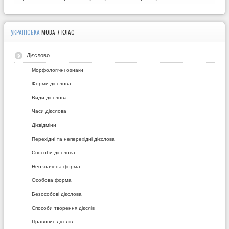
УКРАЇНСЬКА
МОВА 7 КЛАС
Дієслово
Морфологічні ознаки
Форми дієслова
Види дієслова
Часи дієслова
Дієвідміни
Перехідні та неперехідні дієслова
Способи дієслова
Неозначена форма
Особова форма
Безособові дієслова
Способи творення дієслів
Правопис дієслів