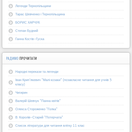
Легенди Тернопільщини
Тарас Шевченко і Тернопільщина
БОРИС ХАРЧУК
Степан Будний
Ганна Костів-Гуска
РАДИМО
ПРОЧИТАТИ
Народні перекази та легенди
Іван Крип'якевич "Малі козаки" (позакласне читання для учнів 5
класу)
Чигирин
Валерій Шевчук "Панна квітів"
Олекса Стороженко "Голка"
В. Королів-Старий "Потерчата"
Список літератури для читання влітку 11 клас