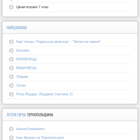
Цікаві вправи 7 клас
НАЙЦІКАВІШЕ
Кам`янець-Подільська фортеця - "Квітка на камені"
Батурин
КРЕМЕНЕЦЬ
ВИШНІВЕЦЬ
Збараж
Хотин
Річка Йордан. Йорданія (частина 3)
ЛІТЕРАТУРНА
ТЕРНОПІЛЬЩИНА
Іванна Блажкевич
Іван Франко на Тернопільщині