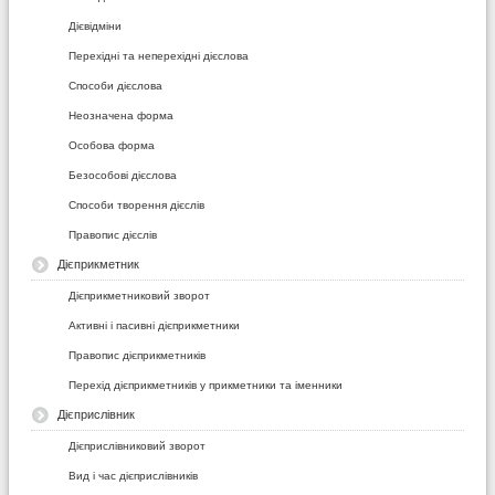
Дієвідміни
Перехідні та неперехідні дієслова
Способи дієслова
Неозначена форма
Особова форма
Безособові дієслова
Способи творення дієслів
Правопис дієслів
Дієприкметник
Дієприкметниковий зворот
Активні і пасивні дієприкметники
Правопис дієприкметників
Перехід дієприкметників у прикметники та іменники
Дієприслівник
Дієприслівниковий зворот
Вид і час дієприслівників