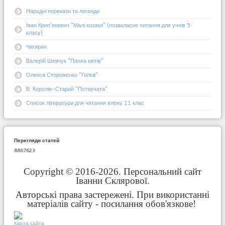
Народні перекази та легенди
Іван Крип'якевич "Малі козаки" (позакласне читання для учнів 5
класу)
Чигирин
Валерій Шевчук "Панна квітів"
Олекса Стороженко "Голка"
В. Королів-Старий "Потерчата"
Список літератури для читання влітку 11 клас
Перегляди статей
8867623
Copyright © 2016-2026. Персональний сайт
Іванни Склярової.
Авторські права застережені. При використанні
матеріалів сайту - посилання обов'язкове!
Карта сайта