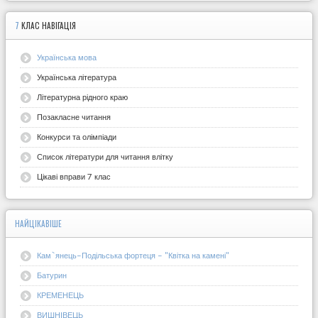
7
КЛАС НАВІГАЦІЯ
Українська мова
Українська література
Літературна рідного краю
Позакласне читання
Конкурси та олімпіади
Список літератури для читання влітку
Цікаві вправи 7 клас
НАЙЦІКАВІШЕ
Кам`янець-Подільська фортеця - "Квітка на камені"
Батурин
КРЕМЕНЕЦЬ
ВИШНІВЕЦЬ