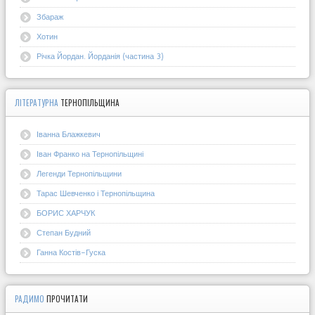
Збараж
Хотин
Річка Йордан. Йорданія (частина 3)
ЛІТЕРАТУРНА
ТЕРНОПІЛЬЩИНА
Іванна Блажкевич
Іван Франко на Тернопільщині
Легенди Тернопільщини
Тарас Шевченко і Тернопільщина
БОРИС ХАРЧУК
Степан Будний
Ганна Костів-Гуска
РАДИМО
ПРОЧИТАТИ