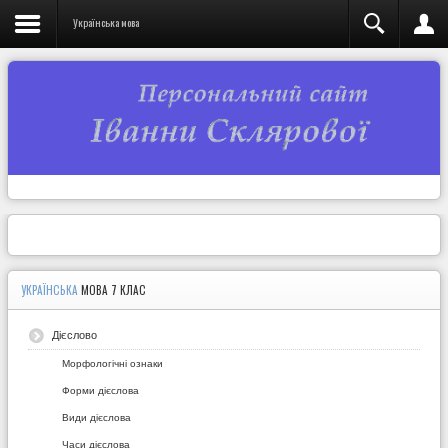
Українська мова
УКРАЇНСЬКА
МОВА 7 КЛАС
Дієслово
Морфологічні ознаки
Форми дієслова
Види дієслова
Часи дієслова