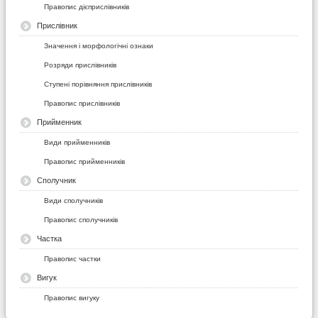
Правопис дієприслівників
Прислівник
Значення і морфологічні ознаки
Розряди прислівників
Ступені порівняння прислівників
Правопис прислівників
Прийменник
Види прийменників
Правопис прийменників
Сполучник
Види сполучників
Правопис сполучників
Частка
Правопис частки
Вигук
Правопис вигуку