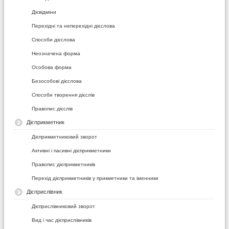
Дієвідміни
Перехідні та неперехідні дієслова
Способи дієслова
Неозначена форма
Особова форма
Безособові дієслова
Способи творення дієслів
Правопис дієслів
Дієприкметник
Дієприкметниковий зворот
Активні і пасивні дієприкметники
Правопис дієприкметників
Перехід дієприкметників у прикметники та іменники
Дієприслівник
Дієприслівниковий зворот
Вид і час дієприслівників