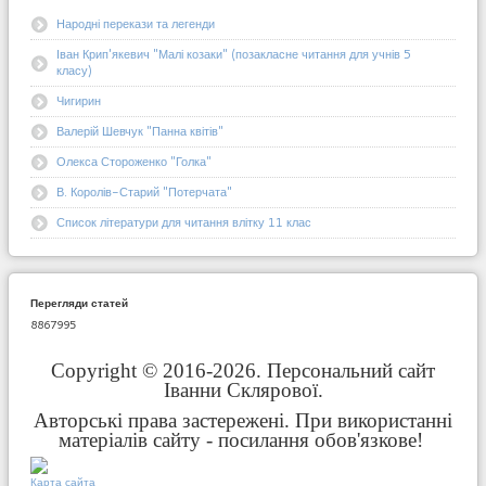
Народні перекази та легенди
Іван Крип'якевич "Малі козаки" (позакласне читання для учнів 5
класу)
Чигирин
Валерій Шевчук "Панна квітів"
Олекса Стороженко "Голка"
В. Королів-Старий "Потерчата"
Список літератури для читання влітку 11 клас
Перегляди статей
8867995
Copyright © 2016-2026. Персональний сайт
Іванни Склярової.
Авторські права застережені. При використанні
матеріалів сайту - посилання обов'язкове!
Карта сайта