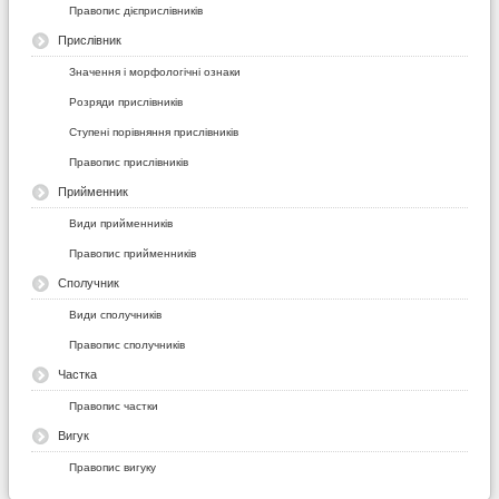
Правопис дієприслівників
Прислівник
Значення і морфологічні ознаки
Розряди прислівників
Ступені порівняння прислівників
Правопис прислівників
Прийменник
Види прийменників
Правопис прийменників
Сполучник
Види сполучників
Правопис сполучників
Частка
Правопис частки
Вигук
Правопис вигуку