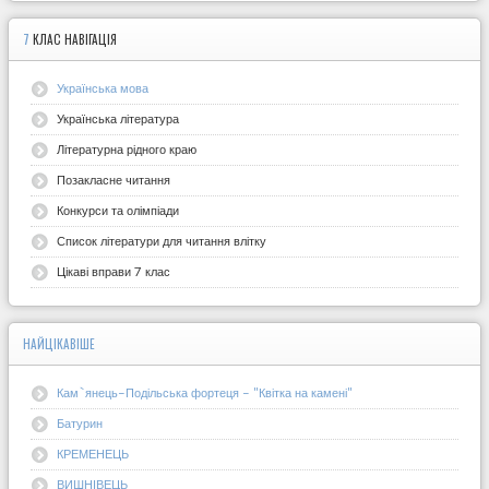
7
КЛАС НАВІГАЦІЯ
Українська мова
Українська література
Літературна рідного краю
Позакласне читання
Конкурси та олімпіади
Список літератури для читання влітку
Цікаві вправи 7 клас
НАЙЦІКАВІШЕ
Кам`янець-Подільська фортеця - "Квітка на камені"
Батурин
КРЕМЕНЕЦЬ
ВИШНІВЕЦЬ