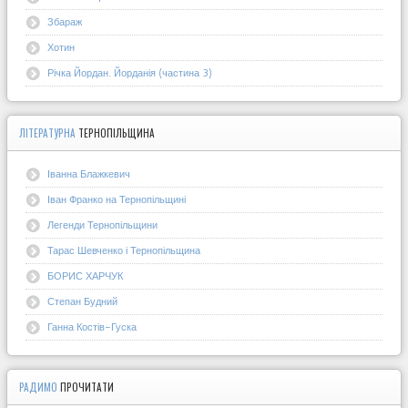
Збараж
Хотин
Річка Йордан. Йорданія (частина 3)
ЛІТЕРАТУРНА
ТЕРНОПІЛЬЩИНА
Іванна Блажкевич
Іван Франко на Тернопільщині
Легенди Тернопільщини
Тарас Шевченко і Тернопільщина
БОРИС ХАРЧУК
Степан Будний
Ганна Костів-Гуска
РАДИМО
ПРОЧИТАТИ