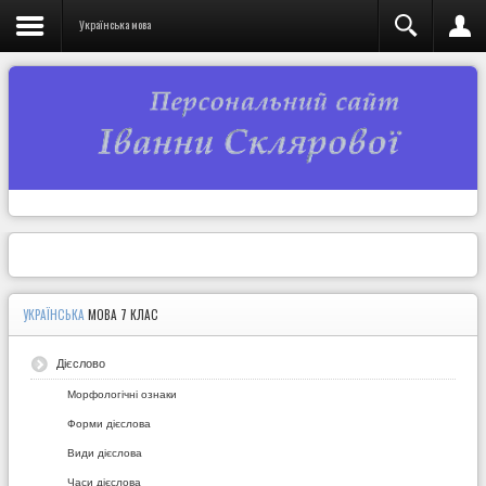
Українська мова
УКРАЇНСЬКА
МОВА 7 КЛАС
Дієслово
Морфологічні ознаки
Форми дієслова
Види дієслова
Часи дієслова