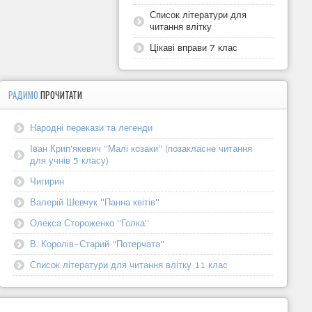
Список літератури для
читання влітку
Цікаві вправи 7 клас
РАДИМО
ПРОЧИТАТИ
Народні перекази та легенди
Іван Крип'якевич "Малі козаки" (позакласне читання
для учнів 5 класу)
Чигирин
Валерій Шевчук "Панна квітів"
Олекса Стороженко "Голка"
В. Королів-Старий "Потерчата"
Список літератури для читання влітку 11 клас