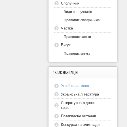
Сполучник
Види сполучників
Правопис сполучників
Частка
Правопис частки
Вигук
Правопис вигуку
7
КЛАС НАВІГАЦІЯ
Українська мова
Українська література
Літературна рідного
краю
Позакласне читання
Конкурси та олімпіади