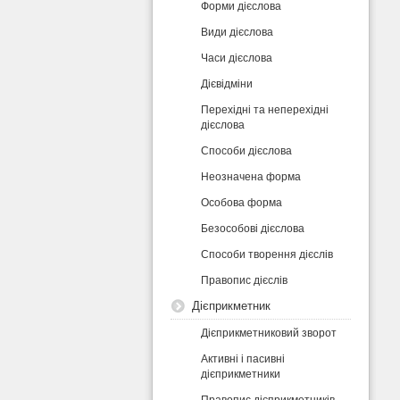
Форми дієслова
Види дієслова
Часи дієслова
Дієвідміни
Перехідні та неперехідні
дієслова
Способи дієслова
Неозначена форма
Особова форма
Безособові дієслова
Способи творення дієслів
Правопис дієслів
Дієприкметник
Дієприкметниковий зворот
Активні і пасивні
дієприкметники
Правопис дієприкметників