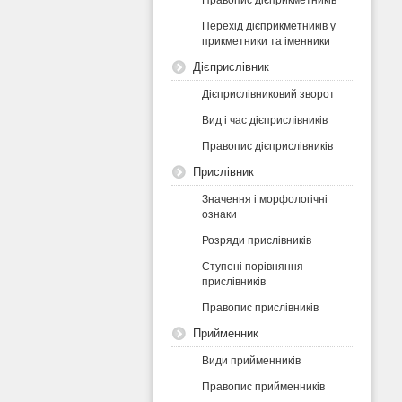
Перехід дієприкметників у
прикметники та іменники
Дієприслівник
Дієприслівниковий зворот
Вид і час дієприслівників
Правопис дієприслівників
Прислівник
Значення і морфологічні
ознаки
Розряди прислівників
Ступені порівняння
прислівників
Правопис прислівників
Прийменник
Види прийменників
Правопис прийменників