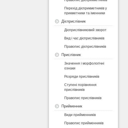
Перехід дієприкметників у
прикметники та іменники
Дієприслівник
Дієприслівниковий зворот
Вид і час дієприслівників
Правопис дієприслівників
Прислівник
Значення і морфологічні
ознаки
Розряди прислівників
Ступені порівняння
прислівників
Правопис прислівників
Прийменник
Види прийменників
Правопис прийменників