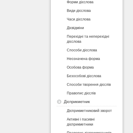
Форми дієслова
Види дієслова
Часи дієслова
Дієвідміни
Перехідні та неперехідні
дієслова
Способи дієслова
Неозначена форма
Особова форма
Безособові дієслова
Способи творення дієслів
Правопис дієслів
Дієприкметник
Дієприкметниковий зворот
Активні і пасивні
дієприкметники
Правопис дієприкметників