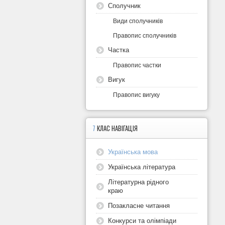
Сполучник
Види сполучників
Правопис сполучників
Частка
Правопис частки
Вигук
Правопис вигуку
7
КЛАС НАВІГАЦІЯ
Українська мова
Українська література
Літературна рідного
краю
Позакласне читання
Конкурси та олімпіади