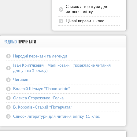
Список літератури для
читання влітку
Цікаві вправи 7 клас
РАДИМО
ПРОЧИТАТИ
Народні перекази та легенди
Іван Крип'якевич "Малі козаки" (позакласне читання
для учнів 5 класу)
Чигирин
Валерій Шевчук "Панна квітів"
Олекса Стороженко "Голка"
В. Королів-Старий "Потерчата"
Список літератури для читання влітку 11 клас