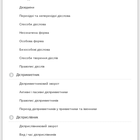
Дієвідміни
Перехідні та неперехідні дієслова
Способи дієслова
Неозначена форма
Особова форма
Безособові дієслова
Способи творення дієслів
Правопис дієслів
Дієприкметник
Дієприкметниковий зворот
Активні і пасивні дієприкметники
Правопис дієприкметників
Перехід дієприкметників у прикметники та іменники
Дієприслівник
Дієприслівниковий зворот
Вид і час дієприслівників