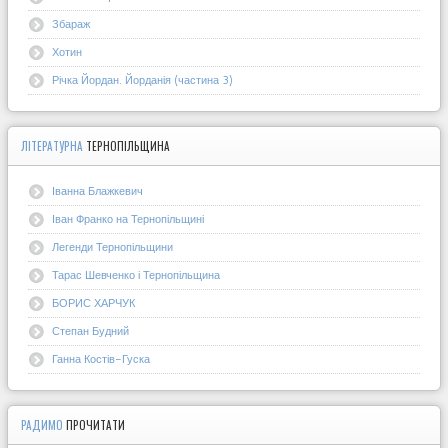
Збараж
Хотин
Річка Йордан. Йорданія (частина 3)
ЛІТЕРАТУРНА
ТЕРНОПІЛЬЩИНА
Іванна Блажкевич
Іван Франко на Тернопільщині
Легенди Тернопільщини
Тарас Шевченко і Тернопільщина
БОРИС ХАРЧУК
Степан Будний
Ганна Костів-Гуска
РАДИМО
ПРОЧИТАТИ