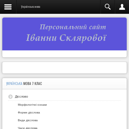
Українська мова
УКРАЇНСЬКА
МОВА 7 КЛАС
Дієслово
Морфологічні ознаки
Форми дієслова
Види дієслова
Часи дієслова