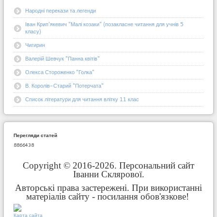
Народні перекази та легенди
Іван Крип'якевич "Малі козаки" (позакласне читання для учнів 5
класу)
Чигирин
Валерій Шевчук "Панна квітів"
Олекса Стороженко "Голка"
В. Королів-Старий "Потерчата"
Список літератури для читання влітку 11 клас
Перегляди статей
8866438
Copyright © 2016-2026. Персональний сайт
Іванни Склярової.
Авторські права застережені. При використанні
матеріалів сайту - посилання обов'язкове!
Карта сайта