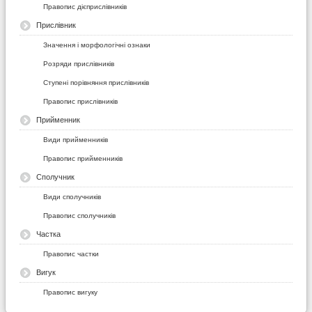
Правопис дієприслівників
Прислівник
Значення і морфологічні ознаки
Розряди прислівників
Ступені порівняння прислівників
Правопис прислівників
Прийменник
Види прийменників
Правопис прийменників
Сполучник
Види сполучників
Правопис сполучників
Частка
Правопис частки
Вигук
Правопис вигуку