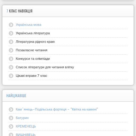
7
КЛАС НАВІГАЦІЯ
Українська мова
Українська література
Літературна рідного краю
Позакласне читання
Конкурси та олімпіади
Список літератури для читання влітку
Цікаві вправи 7 клас
НАЙЦІКАВІШЕ
Кам`янець-Подільська фортеця - "Квітка на камені"
Батурин
КРЕМЕНЕЦЬ
ВИШНІВЕЦЬ