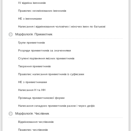
ІV відміна іменників
Правопис незмінюваних іменників
НЕ з іменниками
Написання і відмінювання чоловічих і жіночих імен по батькові
Морфологія. Прикметник
Групи прикметників
Розряди прикметників за значеннями
Ступені порівняння якісних прикметників
Творення прикметників
Правопис написання прикметників із суфіксами
НЕ з прикметниками
Написання Н та НН
Прізвища прикметникової форми
Написання складних прикметників разом і через дефіс
Морфологія. Числівник
Відмінювання числівників
Правопис числівників