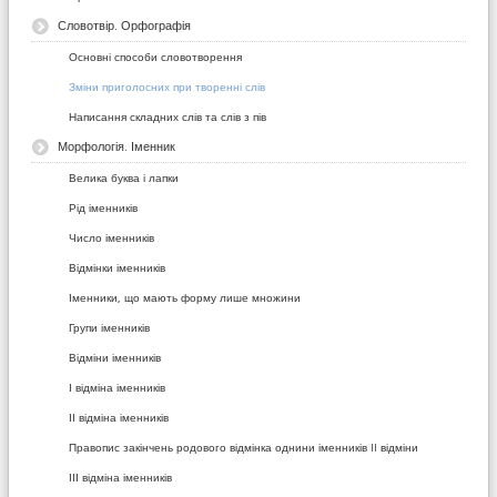
Словотвір. Орфографія
Основні способи словотворення
Зміни приголосних при творенні слів
Написання складних слів та слів з пів
Морфологія. Іменник
Велика буква і лапки
Рід іменників
Число іменників
Відмінки іменників
Іменники, що мають форму лише множини
Групи іменників
Відміни іменників
І відміна іменників
ІІ відміна іменників
Правопис закінчень родового відмінка однини іменників II відміни
ІІІ відміна іменників