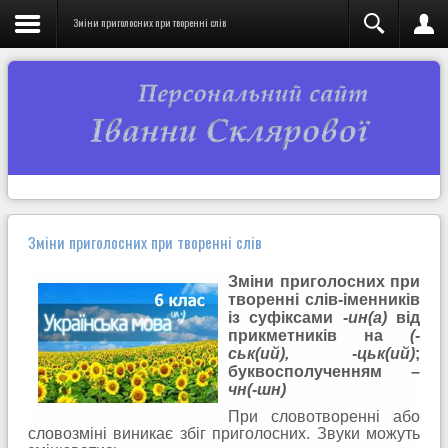
Зміни приголосних при творенні слів
Зміни приголосних при творенні слів
Зміни приголосних при
творенні слів-іменників
із суфіксами
-ин(а)
від
прикметників на
(-
ськ(ий), -цьк(ий)
;
буквосполученням –
чн(-шн)
При словотворенні або
словозміні виникає збіг приголосних. Звуки можуть