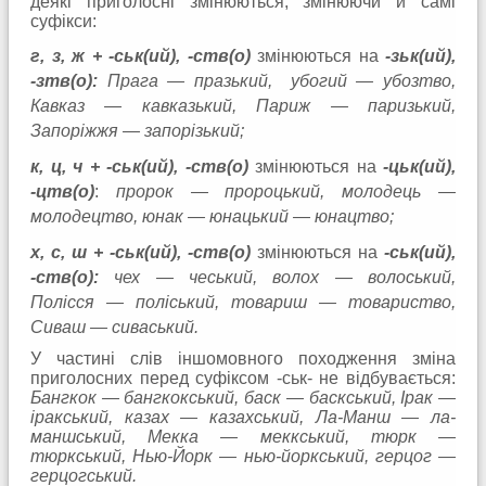
деякі приголосні змінюються, змінюючи й самі
суфікси:
г, з, ж + -ськ(ий), -ств(о)
змінюються на
-зьк(ий),
-зтв(о):
Прага — празький, убогий — убозтво,
Кавказ — кавказький, Париж — паризький,
Запоріжжя — запорізький;
к, ц, ч + -ськ(ий), -ств(о)
змінюються на
-цьк(ий),
-цтв(о)
:
пророк — пророцький, молодець —
молодецтво, юнак — юнацький — юнацтво;
х, с, ш + -ськ(ий), -ств(о)
змінюються на
-ськ(ий),
-ств(о):
чех — чеський, волох — волоський,
Полісся — поліський, товариш — товариство,
Сиваш — сиваський.
У частині слів іншомовного походження зміна
приголосних перед суфіксом -ськ- не відбувається:
Бангкок — бангкокський, баск — баскський, Ірак —
іракський, казах — казахський, Ла-Манш — ла-
маншський, Мекка — меккський, тюрк —
тюркський, Нью-Йорк — нью-йоркський, герцог —
герцогський.