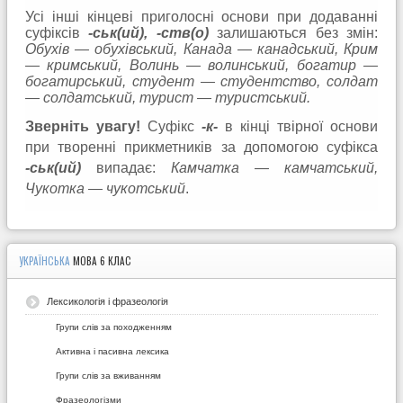
Усі інші кінцеві приголосні основи при додаванні
суфіксів
-ськ(ий), -ств(о)
залишаються без змін:
Обухів — обухівський, Канада — канадський, Крим
— кримський, Волинь — волинський, богатир —
богатирський, студент — студентство, солдат
— солдатський, турист — туристський.
Зверніть увагу!
Суфікс
-к-
в кінці твірної основи
при творенні прикметників за допомогою суфікса
-ськ(ий)
випадає:
Камчатка — камчатський,
Чукотка — чукотський
.
УКРАЇНСЬКА
МОВА 6 КЛАС
Лексикологія і фразеологія
Групи слів за походженням
Активна і пасивна лексика
Групи слів за вживанням
Фразеологізми