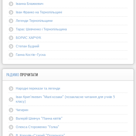
Іванна Блажкевич
Іван Франко на Тернопільщині
Легенди Тернопільщини
Тарас Шевченко і Тернопільщина
БОРИС ХАРЧУК
Степан Будний
Ганна Костів-Гуска
РАДИМО
ПРОЧИТАТИ
Народні перекази та легенди
Іван Крип'якевич "Малі козаки" (позакласне читання для учнів 5
класу)
Чигирин
Валерій Шевчук "Панна квітів"
Олекса Стороженко "Голка"
В. Королів-Старий "Потерчата"