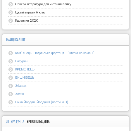
Список літератури для читання влітку
Цікаві вправи 6 клас
Карантин 2020
НАЙЦІКАВІШЕ
Кам`янець-Подільська фортеця - "Квітка на камені"
Батурин
КРЕМЕНЕЦЬ
ВИШНІВЕЦЬ
Збараж
Хотин
Річка Йордан. Йорданія (частина 3)
ЛІТЕРАТУРНА
ТЕРНОПІЛЬЩИНА