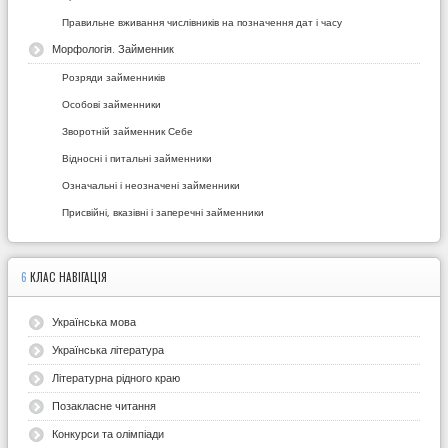
Правильне вживання числівників на позначення дат і часу
Морфологія. Займенник
Розряди займенників
Особові займенники
Зворотній займенник Себе
Відносні і питальні займенники
Означальні і неозначені займенники
Присвійні, вказівні і заперечні займенники
6
КЛАС НАВІГАЦІЯ
Українська мова
Українська література
Літературна рідного краю
Позакласне читання
Конкурси та олімпіади