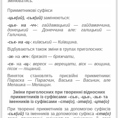
змінюватись.
Прикметникові суфікси
-цьк(ий), -ськ(ий)
замінюються:
-цьк- на -чч-
:
гайдамацький — гайдамаччина,
донецький — Донеччина але: галицький —
Галичина,
-ськ- на -щ-
:
київський — Київщина
.
Відбуваються також зміни в групах приголосних:
-зк-
на
-жч-
:
брязкіт — бряжчати
,
-ск-
на
-щ-
:
вереск — верещати, віск — вощина,
пісок — піщаний
.
Виняток становлять присвійні прикметники:
Параска — Парасчин, Васька — Васьчин, але
Мелашка — Мелащин.
Зміни приголосних при творенні відносних
прикметників із суфіксами –
ськ-, -цьк-, -зьк
- та
іменників із суфіксами –
ств(о), -зтв(о), -цтв(о)
При творенні прикметників за допомогою суфіксів
-ськ(ий)
та іменників за допомогою суфікса
-ств(о)